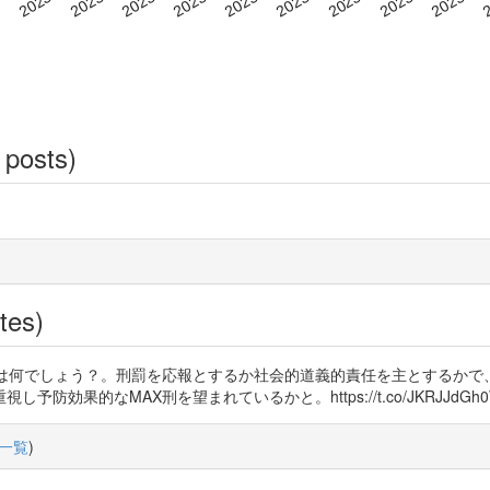
 posts)
tes)
当な刑」とは何でしょう？。刑罰を応報とするか社会的道義的責任を主とする
効果的なMAX刑を望まれているかと。https://t.co/JKRJJdGh
一覧
)