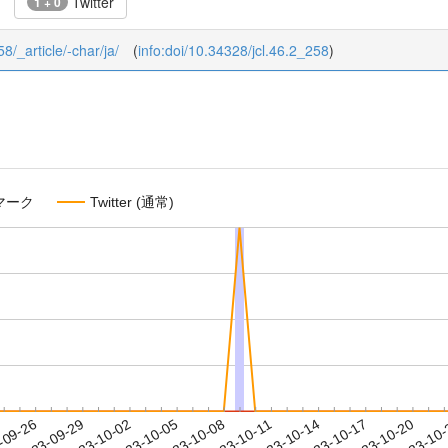
Twitter
1 + 0
58/_article/-char/ja/
(
info:doi/10.34328/jcl.46.2_258
)
マーク
Twitter (通常)
2023-10-17
2023-10-20
2023-10
-09-26
2
2023-09-29
2023-10-02
2023-10-05
2023-10-08
2023-10-11
2023-10-14