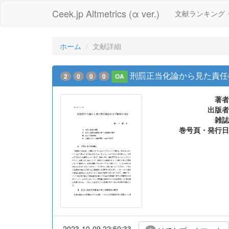
Ceek.jp Altmetrics (α ver.)
文献ランキング
ホーム
文献詳細
刑罰正当化論から見た責任
2
0
0
0
OA
著者
出版者
雑誌
巻号頁・発行日
2023-10-09 22:50:33