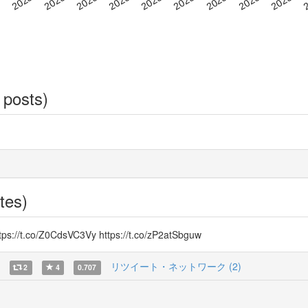
 posts)
tes)
/Z0CdsVC3Vy https://t.co/zP2atSbguw
リツイート・ネットワーク (2)
2
4
0.707