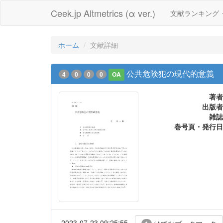
Ceek.jp Altmetrics (α ver.)
文献ランキング
ホーム
文献詳細
公共危険犯の現代的意義
4
0
0
0
OA
著者
出版者
雑誌
巻号頁・発行日
2023-07-23 09:25:55