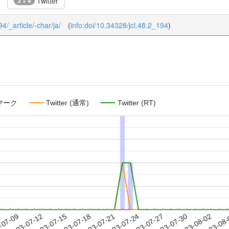
Twitter
3 + 4
94/_article/-char/ja/
(
info:doi/10.34328/jcl.48.2_194
)
マーク
Twitter (通常)
Twitter (RT)
2023-07-30
2023-08-02
2023-08
-07-09
2
2023-07-12
2023-07-15
2023-07-18
2023-07-21
2023-07-24
2023-07-27