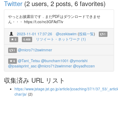
Twitter
(2 users, 2 posts, 6 favorites)
やっとお披露目です．まだPDFはダウンロードできませ
ん・・・ https://t.co/nc3GFAdTIv
2023-11-01 17:37:26
@ozekiswim
(
投稿一覧
)
1
リツイート・ネットワーク (1)
5
0.408
@micro712swimmer
1
@Tani_Tetsu
@buncham1001
@ymorishi
6
@josaisprint_asc
@micro712swimmer
@oyadhccen
収集済み URL リスト
https://www.jstage.jst.go.jp/article/jcoaching/37/1/37_53/_articl
char/ja/
(2)