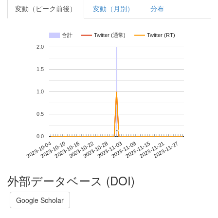
変動（ピーク前後）
変動（月別）
分布
合計
Twitter (通常)
Twitter (RT)
2.0
1.5
1.0
0.5
*
*
0.0
2023-11-21
2023-10-04
2023-10-22
2023-11-09
2023-11-27
2023-10-10
2023-10-28
2023-11-15
2023-10-16
2023-11-03
外部データベース (DOI)
Google Scholar