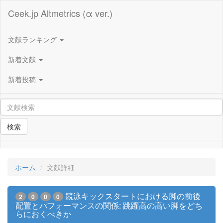
Ceek.jp Altmetrics (α ver.)
文献ランキング
新着文献
新着投稿
検索
ホーム
文献詳細
競泳キックスタートにおける脚の前後
2
0
0
0
配置とパフォーマンスの関係: 跳躍高の高い脚をどち
らにおくべきか