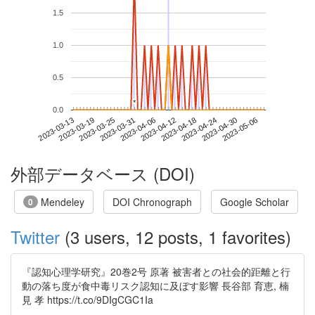
1.5
1.0
0.5
*
*
0.0
2023-04-30
2023-03-13
2023-03-31
2023-04-18
2023-05-06
2023-03-19
2023-04-06
2023-04-24
2023-03-25
2023-04-12
外部データベース (DOI)
Mendeley
DOI Chronograph
Google Scholar
0
Twitter
(3 users, 12 posts, 1 favorites)
『認知心理学研究』20巻2号 原著 被害者との社会的距離と行
動の落ち度が食中毒リスク認知に及ぼす影響 長谷部 育恵, 楠
見 孝 https://t.co/9DIgCGC1Ia