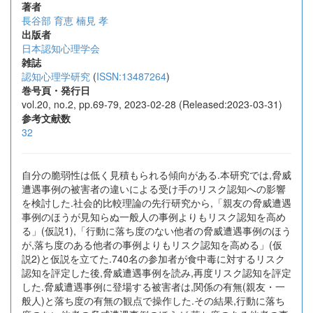
著者
長谷部 育恵
楠見 孝
出版者
日本認知心理学会
雑誌
認知心理学研究
(
ISSN:13487264
)
巻号頁・発行日
vol.20, no.2, pp.69-79, 2023-02-28 (Released:2023-03-31)
参考文献数
32
自分の脆弱性は低く見積もられる傾向がある.本研究では,脅威
遭遇事例の被害者の違いによる受け手のリスク認知への影響
を検討した.社会的比較理論の先行研究から,「親友の脅威遭遇
事例のほうが見知らぬ一般人の事例よりもリスク認知を高め
る」(仮説1),「行動に落ち度のない他者の脅威遭遇事例のほう
が,落ち度のある他者の事例よりもリスク認知を高める」(仮
説2)と仮説を立てた.740名の参加者が食中毒に対するリスク
認知を評定した後,脅威遭遇事例を読み,再度リスク認知を評定
した.脅威遭遇事例に登場する被害者は,関係の有無(親友・一
般人)と落ち度の有無の観点で操作した.その結果,行動に落ち