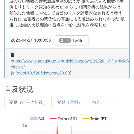
度のない他者の脅威遭遇事例のほうが,落ち度のある他者の事
例よりもリスク認知を高めた.さらに,相関分析の結果からは,
類似した他者に同化して自己のリスク評定がなされると考え
られた.被害者との関係性の有無による差はみられなかった.最
後に,社会的比較理論の観点を中心に結果を考察した.
2023-04-21 10:09:33
Twitter
3 + 1
https://www.jstage.jst.go.jp/article/jcogpsy/20/2/20_69/_article/-
char/ja/
(
info:doi/10.5265/jcogpsy.20.69
)
言及状況
変動（ピーク前後）
変動（月別）
分布
合計
Twitter (通常)
Twitter (RT)
2.0