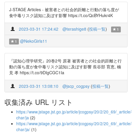
J-STAGE Articles - 被害者との社会的距離と行動の落ち度が
食中毒リスク認知に及ぼす影響 https://t.co/QcBYHukr4K
2023-03-31 17:24:42
@terashige8
(
投稿一覧
)
1
@NekoGirls11
1
『認知心理学研究』20巻2号 原著 被害者との社会的距離と行
動の落ち度が食中毒リスク認知に及ぼす影響 長谷部 育恵, 楠
見 孝 https://t.co/9DIgCGC1Ia
2023-03-31 13:08:10
@jscp_cogpsy
(
投稿一覧
)
収集済み URL リスト
https://www.jstage.jst.go.jp/article/jcogpsy/20/2/20_69/_article/
char/ja
(2)
https://www.jstage.jst.go.jp/article/jcogpsy/20/2/20_69/_article/
char/ja/
(1)