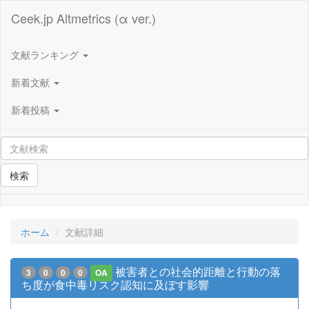
Ceek.jp Altmetrics (α ver.)
文献ランキング
新着文献
新着投稿
検索
ホーム
文献詳細
被害者との社会的距離と行動の落
3
0
0
0
OA
ち度が食中毒リスク認知に及ぼす影響