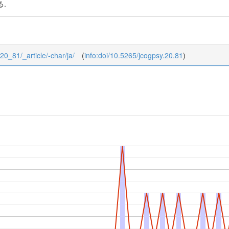
.
/20_81/_article/-char/ja/
(
info:doi/10.5265/jcogpsy.20.81
)