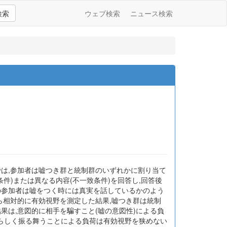
検索
ウェブ検索
ニュース検索
では,参加者は嘘つき群と統制群のいずれかに割り当て
件)または異なる内容(不一致条件)を回答し,回答後
の参加者は嘘をつく時には真実を話しているかのよう
ら相対的に有効視野を測定した結果,嘘つき群は統制
果は,意図的に相手を騙すこと(嘘の意図性)による負
実らしく振る舞うことによる負荷は有効視野を狭めない