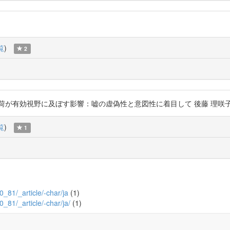
覧
)
2
効視野に及ぼす影響：嘘の虚偽性と意図性に着目して 後藤 理咲子, 北神 慎司 ht
覧
)
1
20_81/_article/-char/ja
(1)
0_81/_article/-char/ja/
(1)