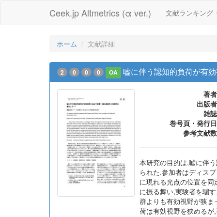
Ceek.jp Altmetrics (α ver.)
文献ランキング
ホーム
文献詳細
嘘に伴う認知的負荷が有効
2
0
0
0
OA
著者
出版者
雑誌
巻号頁・発行日
参考文献数
本研究の目的は,嘘に伴
られた.参加者はディスプ
に現れる光点の位置を同
に振る舞い,実験者を騙
群よりも有効視野が狭まっ
荷は有効視野を狭めるが