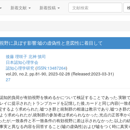
新着文献
新着投稿
視野に及ぼす影響:嘘の虚偽性と意図性に着目して
後藤 理咲子
北神 慎司
日本認知心理学会
認知心理学研究
(
ISSN:13487264
)
vol.20, no.2, pp.81-90, 2023-02-28 (Released:2023-03-31)
27
う認知的負荷が有効視野を狭めるかについて検証することであった.実験
レイに提示されたトランプカードを記憶した後,カードと同じ内容(一致条
定するよう求められた.嘘つき群と統制群の相違は教示であり,嘘つき群
すよう求められたが,統制群の参加者は求められなかった.光点の正答率か
たが,一致条件と不一致条件の有効視野に差は示されなかった.以上の結
,事実と異なる内容を回答すること(嘘の虚偽性)および嘘をつく時に真