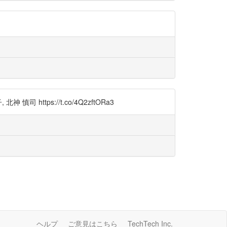
tps://t.co/4Q2zftORa3
ヘルプ
ご意見はこちら
TechTech Inc.