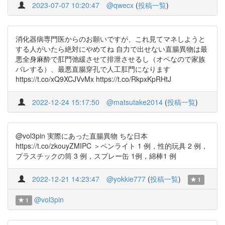
2023-07-07 10:20:47
@qwecx
(
投稿一覧
)
消化器病専門医からのお願いですが、これ見てマネしようと
する人がいたら絶対にやめてね 自力で出せない直腸異物は最
悪全身麻酔で肛門弛緩させて排泄させるし（オペなので家族
バレする）、最悪直腸穿孔で人工肛門になります
https://t.co/xQ9XCJVvMx https://t.co/RkpxKpRHtJ
2022-12-24 15:17:50
@matsutake2014
(
投稿一覧
)
@vol3pin 実際にあった直腸異物 ちな日本
https://t.co/zkouyZMIPC ＞ペンライト 1 例，性的玩具 2 例，
プラスチックの筒 3 例，スプレー缶 1例，綿棒1 例
2022-12-21 14:23:47
@yokkie777
(
投稿一覧
)
1
@vol3pin
1