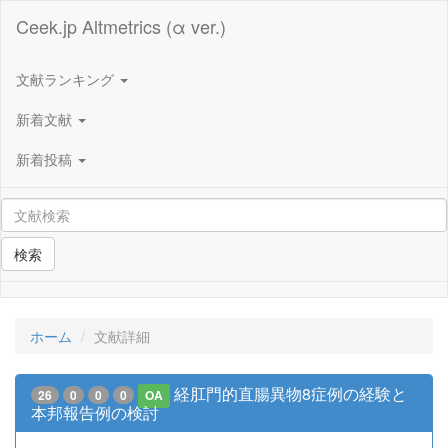
Ceek.jp Altmetrics (α ver.)
文献ランキング
新着文献
新着投稿
検索
ホーム
文献詳細
経肛門的直腸異物8症例の経験と
26
0
0
0
OA
本邦報告例の検討