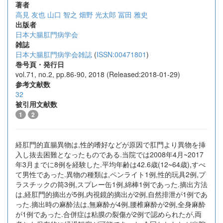
著者
高見 友也
山口 智之
畑野 光太郎
冨田 雅史
出版者
日本大腸肛門病学会
雑誌
日本大腸肛門病学会雑誌
(
ISSN:00471801
)
巻号頁・発行日
vol.71, no.2, pp.86-90, 2018 (Released:2018-01-29)
参考文献数
32
被引用文献数
1
2
経肛門的直腸異物は,性的嗜好などが原因で肛門より異物を挿
入し抜去困難となったものである.当院では2008年4月~2017
年3月までに8例を経験した.平均年齢は42.6歳(12~64歳),すべ
て男性であった.異物の種類は,ペンライト1例,性的玩具2例,プ
ラスチックの筒3例,スプレー缶1例,綿棒1例であった.摘出方法
は,経肛門的摘出が5例,内視鏡的摘出が2例,自然排泄が1例であ
った.摘出時の麻酔法は,無麻酔が4例,腰椎麻酔が2例,全身麻酔
が1例であった.合併症は粘膜の裂傷が2例で認められたが,両