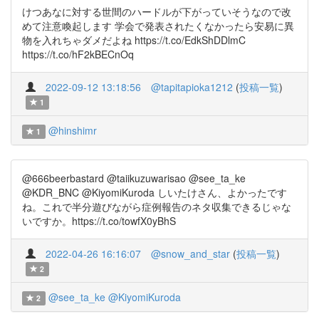
けつあなに対する世間のハードルが下がっていそうなので改
めて注意喚起します 学会で発表されたくなかったら安易に異
物を入れちゃダメだよね https://t.co/EdkShDDlmC
https://t.co/hF2kBECnOq
2022-09-12 13:18:56
@tapitapioka1212
(
投稿一覧
)
1
@hinshimr
1
@666beerbastard @taiikuzuwarisao @see_ta_ke
@KDR_BNC @KiyomiKuroda しいたけさん、よかったです
ね。これで半分遊びながら症例報告のネタ収集できるじゃな
いですか。https://t.co/towfX0yBhS
2022-04-26 16:16:07
@snow_and_star
(
投稿一覧
)
2
@see_ta_ke
@KiyomiKuroda
2