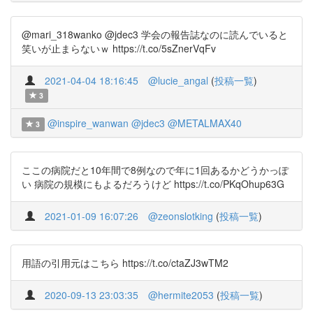
@mari_318wanko @jdec3 学会の報告誌なのに読んでいると
笑いが止まらないｗ https://t.co/5sZnerVqFv
2021-04-04 18:16:45
@lucie_angal
(
投稿一覧
)
3
@inspire_wanwan
@jdec3
@METALMAX40
3
ここの病院だと10年間で8例なので年に1回あるかどうかっぽ
い 病院の規模にもよるだろうけど https://t.co/PKqOhup63G
2021-01-09 16:07:26
@zeonslotking
(
投稿一覧
)
用語の引用元はこちら https://t.co/ctaZJ3wTM2
2020-09-13 23:03:35
@hermite2053
(
投稿一覧
)