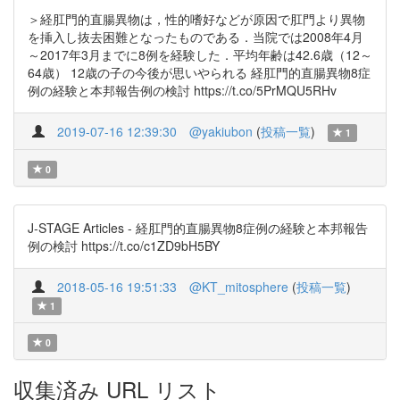
＞経肛門的直腸異物は，性的嗜好などが原因で肛門より異物
を挿入し抜去困難となったものである．当院では2008年4月
～2017年3月までに8例を経験した．平均年齢は42.6歳（12～
64歳） 12歳の子の今後が思いやられる 経肛門的直腸異物8症
例の経験と本邦報告例の検討 https://t.co/5PrMQU5RHv
2019-07-16 12:39:30
@yakiubon
(
投稿一覧
)
1
0
J-STAGE Articles - 経肛門的直腸異物8症例の経験と本邦報告
例の検討 https://t.co/c1ZD9bH5BY
2018-05-16 19:51:33
@KT_mitosphere
(
投稿一覧
)
1
0
収集済み URL リスト