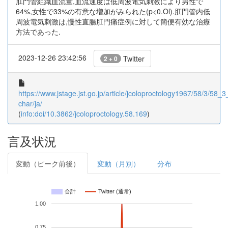
肛門管組織血流量,血流速度は低周波電気刺激により男性で
64%,女性で33%の有意な増加がみられた(p<0.Ol).肛門管内低
周波電気刺激は,慢性直腸肛門痛症例に対して簡便有効な治療
方法であった.
2023-12-26 23:42:56
Twitter
2 + 0
https://www.jstage.jst.go.jp/article/jcoloproctology1967/58/3/58_3
char/ja/
(
info:doi/10.3862/jcoloproctology.58.169
)
言及状況
変動（ピーク前後）
変動（月別）
分布
合計
Twitter (通常)
1.00
0.75