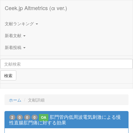
Ceek.jp Altmetrics (α ver.)
文献ランキング
新着文献
新着投稿
検索
ホーム
文献詳細
肛門管内低周波電気刺激による慢
2
0
0
0
OA
性直腸肛門痛に対する効果