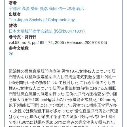
著者
宇都宮 高賢
柴田 興彦
菊田 信一
堀地 義広
出版者
The Japan Society of Coloproctology
雑誌
日本大腸肛門病学会雑誌
(
ISSN:00471801
)
巻号頁・発行日
vol.58, no.3, pp.169-174, 2005 (Released:2009-06-05)
参考文献数
26
難治性の慢性直腸肛門痛症例,男性19人,女性42人について肛
門管内を双極刺激電極を挿入し低周波電気刺激を週1~2回,一
回5分間行いその効果について検討した.これら症例のうち男
性9人,女性12人について低周波電気刺激前後における左側肛
門管組織血流量の測定を行った.症例の肛門内圧検査を行い随
意最大収縮圧100mmHg以上の症例(機能正常群)と100mmHg
以下(機能低下群)に分けて検討した.男性では,機能正常群が多
く,女性では機能低下群が多かったが,慢性直腸肛門痛との関連
はなかった.痛みが消失するまでの刺激回数は平均3.5±1.6回
であり,98%に効果を認め,59%に痛みの完全消失が得られた.