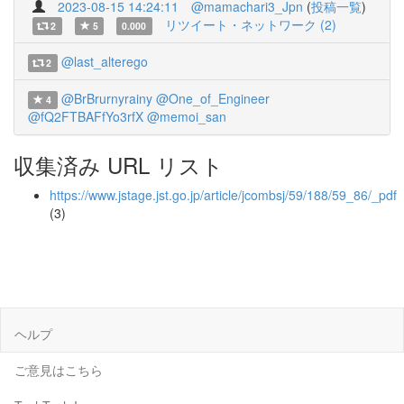
2023-08-15 14:24:11
@mamachari3_Jpn
(
投稿一覧
)
リツイート・ネットワーク (2)
2
5
0.000
@last_alterego
2
@BrBrurnyrainy
@One_of_Engineer
4
@fQ2FTBAFfYo3rfX
@memoi_san
収集済み URL リスト
https://www.jstage.jst.go.jp/article/jcombsj/59/188/59_86/_pdf
(3)
ヘルプ
ご意見はこちら