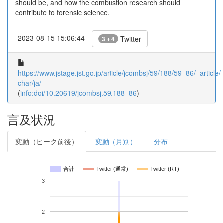
should be, and how the combustion research should
contribute to forensic science.
2023-08-15 15:06:44
Twitter
3 + 4
https://www.jstage.jst.go.jp/article/jcombsj/59/188/59_86/_article/-
char/ja/
(
info:doi/10.20619/jcombsj.59.188_86
)
言及状況
変動（ピーク前後）
変動（月別）
分布
合計
Twitter (通常)
Twitter (RT)
3
2