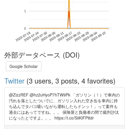
1
0
2023-09-04
2023-07-18
2023-08-05
2023-08-23
2023-09-10
2023-07-24
2023-08-11
2023-08-29
2023-07-30
2023-08-17
外部データベース (DOI)
Google Scholar
Twitter
(3 users, 3 posts, 4 favorites)
@ZizzREF @hz2uHyoP7hTW9Pk 「ガソリン（！）で車内の
汚れを落としたついでに、ガソリン入れた空き缶を車内に持
ち込んでタバコ吸いながら運転したらドンッ！」って案件も
過去にはあってですね。。。 保険屋と負傷者の間で裁判沙汰
になったとですよ。。。 https://t.co/SiiKIFP8dr