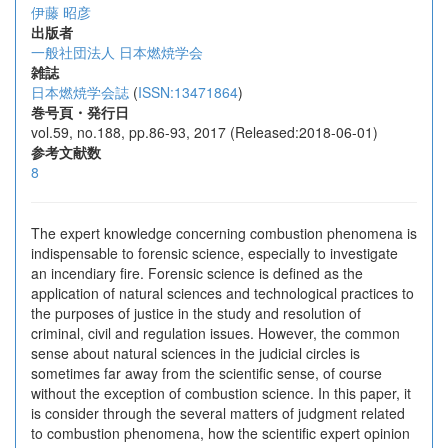
伊藤 昭彦
出版者
一般社団法人 日本燃焼学会
雑誌
日本燃焼学会誌
(
ISSN:13471864
)
巻号頁・発行日
vol.59, no.188, pp.86-93, 2017 (Released:2018-06-01)
参考文献数
8
The expert knowledge concerning combustion phenomena is
indispensable to forensic science, especially to investigate
an incendiary fire. Forensic science is defined as the
application of natural sciences and technological practices to
the purposes of justice in the study and resolution of
criminal, civil and regulation issues. However, the common
sense about natural sciences in the judicial circles is
sometimes far away from the scientific sense, of course
without the exception of combustion science. In this paper, it
is consider through the several matters of judgment related
to combustion phenomena, how the scientific expert opinion