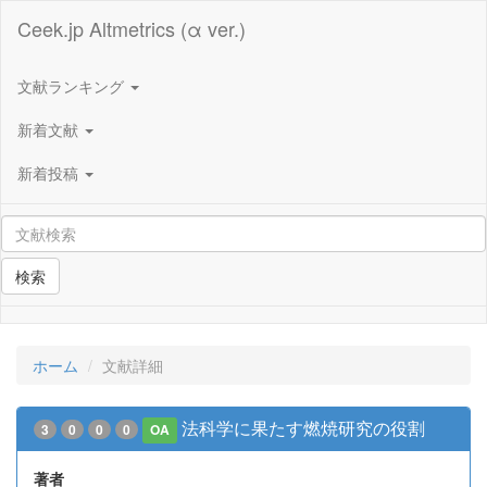
Ceek.jp Altmetrics (α ver.)
文献ランキング
新着文献
新着投稿
検索
ホーム
文献詳細
法科学に果たす燃焼研究の役割
3
0
0
0
OA
著者