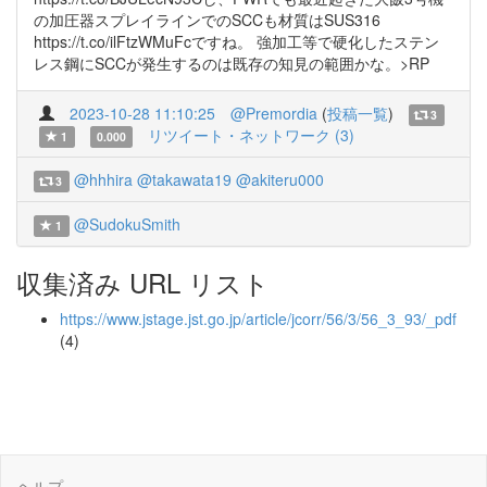
の加圧器スプレイラインでのSCCも材質はSUS316
https://t.co/ilFtzWMuFcですね。 強加工等で硬化したステン
レス鋼にSCCが発生するのは既存の知見の範囲かな。>RP
2023-10-28 11:10:25
@Premordia
(
投稿一覧
)
3
リツイート・ネットワーク (3)
1
0.000
@hhhira
@takawata19
@akiteru000
3
@SudokuSmith
1
収集済み URL リスト
https://www.jstage.jst.go.jp/article/jcorr/56/3/56_3_93/_pdf
(4)
ヘルプ