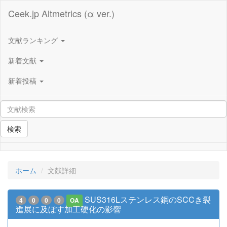
Ceek.jp Altmetrics (α ver.)
文献ランキング
新着文献
新着投稿
検索
ホーム
文献詳細
SUS316Lステンレス鋼のSCCき裂
4
0
0
0
OA
進展に及ぼす加工硬化の影響