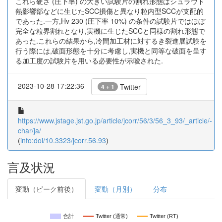
これら硬さ (圧下率) の大きい試験片の割れ形態はシュラウド
熱影響部などに生じたSCC損傷と異なり粒内型SCCが支配的
であった.一方,Hv 230 (圧下率 10%) の条件の試験片ではほぼ
完全な粒界割れとなり,実機に生じたSCCと同様の割れ形態で
あった.これらの結果から,冷間加工材に対するき裂進展試験を
行う際には,破面形態を十分に考慮し,実機と同等な破面を呈す
る加工度の試験片を用いる必要性が示唆された.
2023-10-28 17:22:36
Twitter
4 + 1
https://www.jstage.jst.go.jp/article/jcorr/56/3/56_3_93/_article/-
char/ja/
(
info:doi/10.3323/jcorr.56.93
)
言及状況
変動（ピーク前後）
変動（月別）
分布
合計
Twitter (通常)
Twitter (RT)