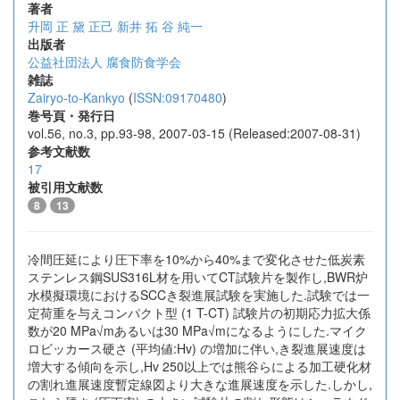
著者
升岡 正
黛 正己
新井 拓
谷 純一
出版者
公益社団法人 腐食防食学会
雑誌
Zairyo-to-Kankyo
(
ISSN:09170480
)
巻号頁・発行日
vol.56, no.3, pp.93-98, 2007-03-15 (Released:2007-08-31)
参考文献数
17
被引用文献数
8
13
冷間圧延により圧下率を10%から40%まで変化させた低炭素
ステンレス鋼SUS316L材を用いてCT試験片を製作し,BWR炉
水模擬環境におけるSCCき裂進展試験を実施した.試験では一
定荷重を与えコンパクト型 (1 T-CT) 試験片の初期応力拡大係
数が20 MPa√mあるいは30 MPa√mになるようにした.マイク
ロビッカース硬さ (平均値:Hv) の増加に伴い,き裂進展速度は
増大する傾向を示し,Hv 250以上では熊谷らによる加工硬化材
の割れ進展速度暫定線図より大きな進展速度を示した.しかし,