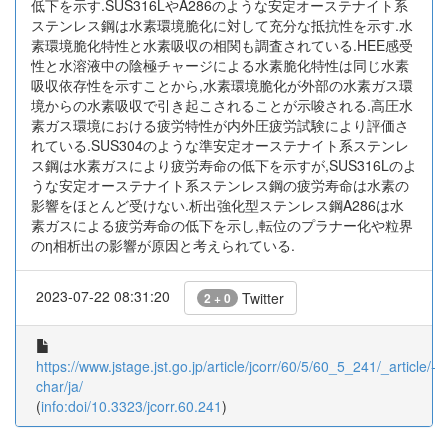
低下を示す.SUS316LやA286のような安定オーステナイト系
ステンレス鋼は水素環境脆化に対して充分な抵抗性を示す.水
素環境脆化特性と水素吸収の相関も調査されている.HEE感受
性と水溶液中の陰極チャージによる水素脆化特性は同じ水素
吸収依存性を示すことから,水素環境脆化が外部の水素ガス環
境からの水素吸収で引き起こされることが示唆される.高圧水
素ガス環境における疲労特性が内外圧疲労試験により評価さ
れている.SUS304のような準安定オーステナイト系ステンレ
ス鋼は水素ガスにより疲労寿命の低下を示すが,SUS316Lのよ
うな安定オーステナイト系ステンレス鋼の疲労寿命は水素の
影響をほとんど受けない.析出強化型ステンレス鋼A286は水
素ガスによる疲労寿命の低下を示し,転位のプラナー化や粒界
のη相析出の影響が原因と考えられている.
2023-07-22 08:31:20
Twitter
2 + 0
https://www.jstage.jst.go.jp/article/jcorr/60/5/60_5_241/_article/-
char/ja/
(
info:doi/10.3323/jcorr.60.241
)