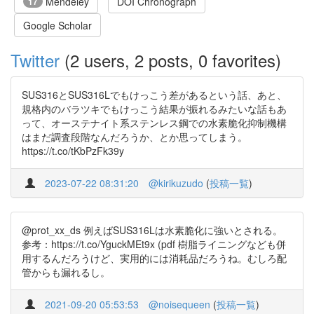
Mendeley
DOI Chronograph
17
Google Scholar
Twitter
(2 users, 2 posts, 0 favorites)
SUS316とSUS316Lでもけっこう差があるという話、あと、
規格内のバラツキでもけっこう結果が振れるみたいな話もあ
って、オーステナイト系ステンレス鋼での水素脆化抑制機構
はまだ調査段階なんだろうか、とか思ってしまう。
https://t.co/tKbPzFk39y
2023-07-22 08:31:20
@kirikuzudo
(
投稿一覧
)
@prot_xx_ds 例えばSUS316Lは水素脆化に強いとされる。
参考：https://t.co/YguckMEt9x (pdf 樹脂ライニングなども併
用するんだろうけど、実用的には消耗品だろうね。むしろ配
管からも漏れるし。
2021-09-20 05:53:53
@noisequeen
(
投稿一覧
)