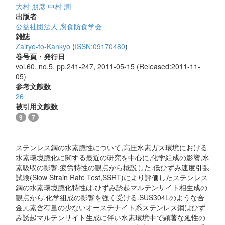
大村 朋彦
中村 潤
出版者
公益社団法人 腐食防食学会
雑誌
Zairyo-to-Kankyo
(
ISSN:09170480
)
巻号頁・発行日
vol.60, no.5, pp.241-247, 2011-05-15 (Released:2011-11-
05)
参考文献数
26
被引用文献数
9
7
ステンレス鋼の水素脆性について,高圧水素ガス環境における
水素環境脆化に関する最近の研究を中心に,化学組成の影響,水
素吸収の影響,疲労特性の観点から概説した.低ひずみ速度引張
試験(Slow Strain Rate Test,SSRT)により評価したステンレス
鋼の水素環境脆化特性は,ひずみ誘起マルテンサイト相生成の
観点から,化学組成の影響を強く受ける.SUS304Lのような合
金元素含有量の少ないオーステナイト系ステンレス鋼はひず
み誘起マルテンサイト生成に伴い水素環境中で顕著な延性の