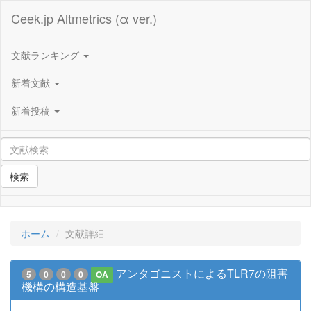
Ceek.jp Altmetrics (α ver.)
文献ランキング
新着文献
新着投稿
検索
ホーム
文献詳細
アンタゴニストによるTLR7の阻害
5
0
0
0
OA
機構の構造基盤