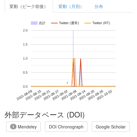
変動（ピーク前後）
変動（月別）
分布
合計
Twitter (通常)
Twitter (RT)
2.0
1.5
1.0
0.5
*
*
0.0
2021-09-26
2021-08-09
2021-08-27
2021-09-14
2021-10-02
2021-08-15
2021-09-02
2021-09-20
2021-08-21
2021-09-08
外部データベース (DOI)
Mendeley
DOI Chronograph
Google Scholar
1