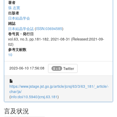
著者
張 志寛
出版者
日本結晶学会
雑誌
日本結晶学会誌
(
ISSN:03694585
)
巻号頁・発行日
vol.63, no.3, pp.181-182, 2021-08-31 (Released:2021-09-
02)
参考文献数
10
2023-06-10 17:56:08
Twitter
5 + 5
https://www.jstage.jst.go.jp/article/jcrsj/63/3/63_181/_article/-
char/ja/
(
info:doi/10.5940/jcrsj.63.181
)
言及状況