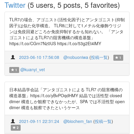
Twitter
(5 users, 5 posts, 5 favorites)
TLR7の場合、アゴニスト(活性化因子)とアンタゴニスト(抑制
因子)は似た化学構造。 TLR8に対して1メチル化修飾ウリジ
ンは免疫回避どころか免疫抑制するかも知れない。 「アンタ
ゴニストによるTLR7の阻害機構の構造基盤」
https://t.co/CGrn7Nz0US https://t.co/53g2Et4lMY
2023-06-10 17:56:08
@nobuoniwa
(
投稿一覧
)
1
@kuanyi_vet
1
日本結晶学会誌「アンタゴニストによる TLR7 の阻害機構の
構造基盤」https://t.co/yBvPOqdHMY 結晶では活性型 closed
dimer 構造しか観察できなかったが、SPA では不活性型 open
dimer 構造も観察できたというケース
2021-09-11 22:31:24
@biochem_fan
(
投稿一覧
)
2