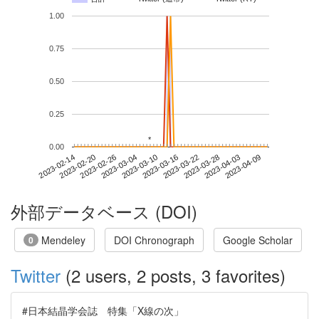
1.00
0.75
0.50
0.25
*
*
0.00
2023-04-03
2023-02-14
2023-03-04
2023-03-22
2023-04-09
2023-02-20
2023-03-10
2023-03-28
2023-02-26
2023-03-16
外部データベース (DOI)
Mendeley
DOI Chronograph
Google Scholar
0
Twitter
(2 users, 2 posts, 3 favorites)
#日本結晶学会誌 特集「X線の次」