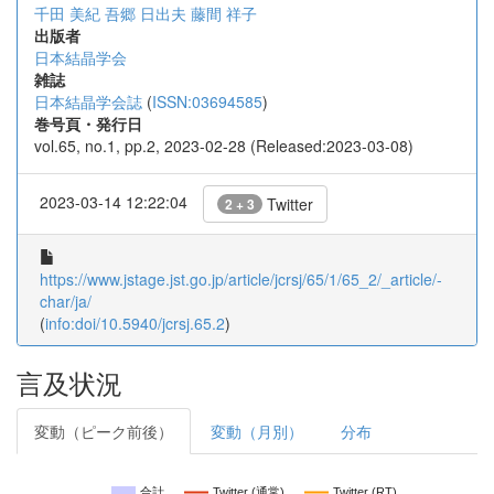
千田 美紀
吾郷 日出夫
藤間 祥子
出版者
日本結晶学会
雑誌
日本結晶学会誌
(
ISSN:03694585
)
巻号頁・発行日
vol.65, no.1, pp.2, 2023-02-28 (Released:2023-03-08)
2023-03-14 12:22:04
Twitter
2 + 3
https://www.jstage.jst.go.jp/article/jcrsj/65/1/65_2/_article/-
char/ja/
(
info:doi/10.5940/jcrsj.65.2
)
言及状況
変動（ピーク前後）
変動（月別）
分布
合計
Twitter (通常)
Twitter (RT)