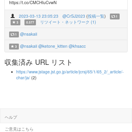
https://t.co/CMCHIuCvwN
2023-03-13 23:05:23
@CrSJ2023
(
投稿一覧
)
1
リツイート・ネットワーク (1)
3
0.577
@nsakaii
1
@nsakaii
@ketone_kitten
@khsacc
3
収集済み URL リスト
https://www.jstage.jst.go.jp/article/jcrsj/65/1/65_2/_article/-
char/ja/
(2)
ヘルプ
ご意見はこちら