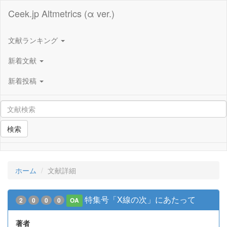
Ceek.jp Altmetrics (α ver.)
文献ランキング
新着文献
新着投稿
検索
ホーム
文献詳細
特集号「X線の次」にあたって
2
0
0
0
OA
著者