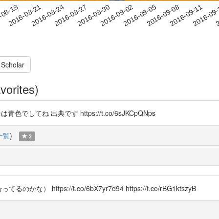
2016-09-08
2016-09-11
2016-09
-08-18
2
2016-08-21
2016-08-24
2016-08-27
2016-08-30
2016-09-02
2016-09-05
 Scholar
vorites)
色でしてね 出典です https://t.co/6sJKCpQNps
一覧
)
2
ps://t.co/6bX7yr7d94 https://t.co/rBG1ktszyB