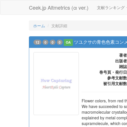
Ceek.jp Altmetrics (α ver.)
文献ランキング
ホーム
文献詳細
ツユクサの青色色素コン
12
0
0
0
OA
著者
出版者
雑誌
巻号頁・発行日
参考文献数
被引用文献数
Flower colors, from red 
We have succeeded to sol
macromolecular crystallog
explained by metal compl
supramolecule, which co