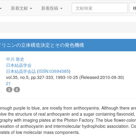
新着文献
新着投稿
メリニンの立体構造決定とその発色機構
中川 敦史
日本結晶学会
日本結晶学会誌
(
ISSN:03694585
)
vol.35, no.5, pp.327-333, 1993-10-25 (Released:2010-09-30)
21
3
5
through purple to blue, are mostly from anthocyanins. Although there a
ve the structure of real anthocyanin and a sugar containing flavonoi
raphy with imaging plates at the Photon Factory. The blue flower-color
exation of anthocyanin and intermolecular hydrophobic association. Com
nsists of low molecular mass components.