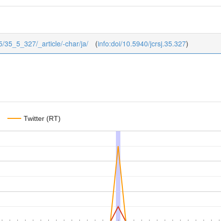
/5/35_5_327/_article/-char/ja/
(
info:doi/10.5940/jcrsj.35.327
)
Twitter (RT)