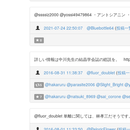
@ssssiz2000 @yossi49479864 ・アントシア
2021-07-24 22:50:07
@Bluebottle64
(
投稿一
0
詳しい情報は中川先生の結晶学会誌の総説を。 https://t.c
2016-08-31 11:38:37
@fluor_doublet
(
投稿一
@hakaruru
@parasite2006
@Slight_Bright
@y
5
@hakaruru
@natsuki_8969
@sai_corone
@se
7
@fluor_doublet 単離に関しては、林孝三だそうです。 htt
2016-08-01 11:33:50
@PeloricFlower
(
投稿