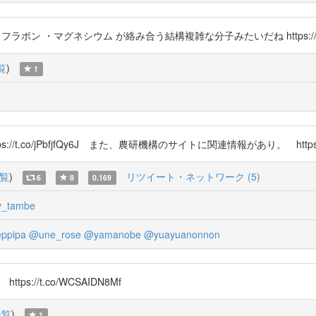
ニン ・フラボン ・マグネシウム が絡み合う結構複雑な分子みたいだね https://t.
覧
)
1
o/jPbfjfQy6J また、農研機構のサイトに関連情報があり。 https://t.c
覧
)
リツイート・ネットワーク (5)
6
8
0.169
_tambe
ppipa
@une_rose
@yamanobe
@yuayuanonnon
ps://t.co/WCSAIDN8Mf
一覧
)
1