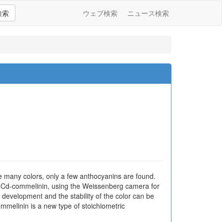
検索
ウェブ検索
ニュース検索
re many colors, only a few anthocyanins are found.
d, Cd-commelinin, using the Weissenberg camera for
 development and the stability of the color can be
melinin is a new type of stoichiometric