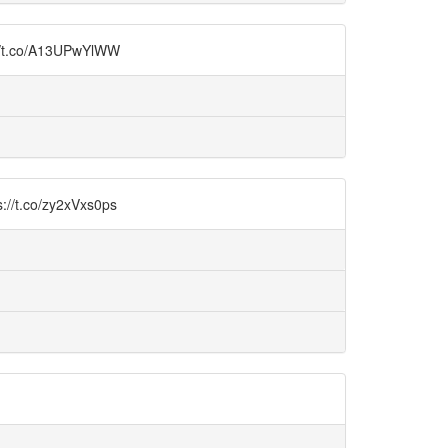
co/A13UPwYlWW
o/zy2xVxs0ps