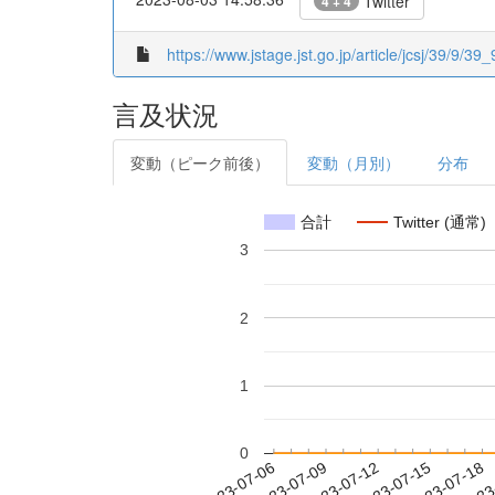
Twitter
4 + 4
https://www.jstage.jst.go.jp/article/jcsj/39/9/39_
言及状況
変動（ピーク前後）
変動（月別）
分布
合計
Twitter (通常)
3
2
1
0
2023-07-12
2023-07-15
2023-07-18
2023
2023-07-06
2023-07-09