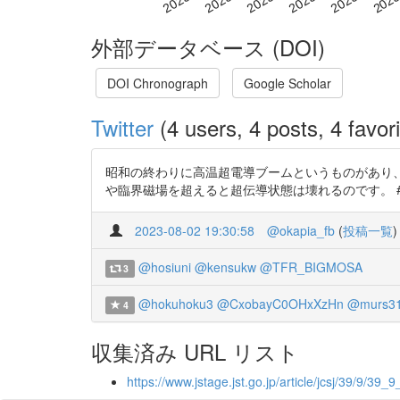
外部データベース (DOI)
DOI Chronograph
Google Scholar
Twitter
(4 users, 4 posts, 4 favori
昭和の終わりに高温超電導ブームというものがあり
や臨界磁場を超えると超伝導状態は壊れるのです。 #今日の論文 『高温超電
2023-08-02 19:30:58
@okapia_fb
(
投稿一覧
)
@hosiuni
@kensukw
@TFR_BIGMOSA
3
@hokuhoku3
@CxobayC0OHxXzHn
@murs3
4
収集済み URL リスト
https://www.jstage.jst.go.jp/article/jcsj/39/9/39_9