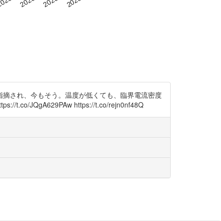
指摘され、今もそう。温度が低くても、臨界電流密度
QgA629PAw https://t.co/rejn0nf48Q