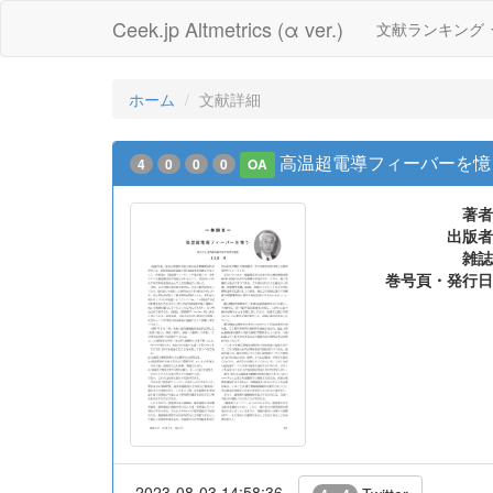
Ceek.jp Altmetrics (α ver.)
文献ランキング
ホーム
文献詳細
高温超電導フィーバーを憶
4
0
0
0
OA
著者
出版者
雑誌
巻号頁・発行日
2023-08-03 14:58:36