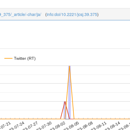
9_375/_article/-char/ja/
(
info:doi/10.2221/jcsj.39.375
)
Twitter (RT)
2023-08-11
2023-08-14
2023-08
-07-21
2
2023-07-24
2023-07-27
2023-07-30
2023-08-02
2023-08-05
2023-08-08