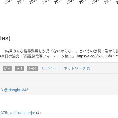
tes)
、「結局みんな臨界温度しか見てないからな…」というのは初っ端から
導フィーバーを憶う』 https://t.co/V5Jj896fX7 https://t.co/J
リツイート・ネットワーク (3)
4
5
0.000
13
@triangle_345
_375/_article/-char/ja/
(4)