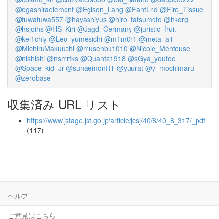
@egashiraelement
@Egison_Lang
@FantLnd
@Fire_Tissue
@fuwafuwa557
@hayashiyus
@hiro_tatsumoto
@hkorg
@hsjoihs
@HS_Kiri
@Jagd_Germany
@juristic_fruit
@kei1chiy
@Leo_yumesichi
@m1m0r1
@meta_a1
@MichiruMakuuchi
@musenbu1010
@Nicole_Menteuse
@nishishi
@nsmrtks
@Quanta1918
@sGya_youtoo
@Space_kid_Jr
@sunaemonRT
@yuurat
@y_mochimaru
@zerobase
収集済み URL リスト
https://www.jstage.jst.go.jp/article/jcsj/40/8/40_8_317/_pdf
(117)
ヘルプ
ご意見はこちら