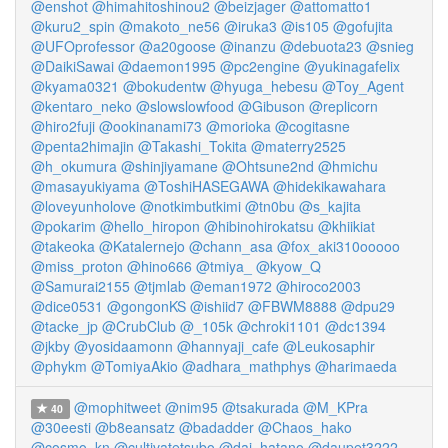
@enshot
@himahitoshinou2
@beizjager
@attomatto1
@kuru2_spin
@makoto_ne56
@iruka3
@is105
@gofujita
@UFOprofessor
@a20goose
@inanzu
@debuota23
@snieg
@DaikiSawai
@daemon1995
@pc2engine
@yukinagafelix
@kyama0321
@bokudentw
@hyuga_hebesu
@Toy_Agent
@kentaro_neko
@slowslowfood
@Gibuson
@replicorn
@hiro2fuji
@ookinanami73
@morioka
@cogitasne
@penta2himajin
@Takashi_Tokita
@materry2525
@h_okumura
@shinjiyamane
@Ohtsune2nd
@hmichu
@masayukiyama
@ToshiHASEGAWA
@hidekikawahara
@loveyunholove
@notkimbutkimi
@tn0bu
@s_kajita
@pokarim
@hello_hiropon
@hibinohirokatsu
@khiikiat
@takeoka
@Katalernejo
@chann_asa
@fox_aki310ooooo
@miss_proton
@hino666
@tmiya_
@kyow_Q
@Samurai2155
@tjmlab
@eman1972
@hiroco2003
@dice0531
@gongonKS
@ishiid7
@FBWM8888
@dpu29
@tacke_jp
@CrubClub
@_105k
@chroki1101
@dc1394
@jkby
@yosidaamonn
@hannyaji_cafe
@Leukosaphir
@phykm
@TomiyaAkio
@adhara_mathphys
@harimaeda
@mophitweet
@nim95
@tsakurada
@M_KPra
40
@30eesti
@b8eansatz
@badadder
@Chaos_hako
@cosmo_kn
@cultivatetsubo
@dai_hatano
@daupet3222