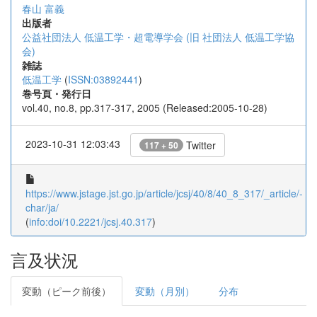
春山 富義
出版者
公益社団法人 低温工学・超電導学会 (旧 社団法人 低温工学協
会)
雑誌
低温工学
(
ISSN:03892441
)
巻号頁・発行日
vol.40, no.8, pp.317-317, 2005 (Released:2005-10-28)
2023-10-31 12:03:43
Twitter
117 + 50
https://www.jstage.jst.go.jp/article/jcsj/40/8/40_8_317/_article/-
char/ja/
(
info:doi/10.2221/jcsj.40.317
)
言及状況
変動（ピーク前後）
変動（月別）
分布