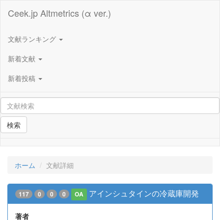
Ceek.jp Altmetrics (α ver.)
文献ランキング
新着文献
新着投稿
検索
ホーム
文献詳細
アインシュタインの冷蔵庫開発
117
0
0
0
OA
著者