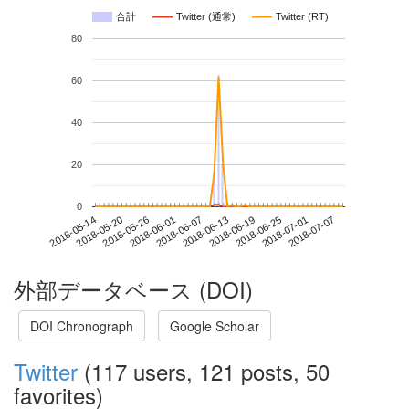
合計
Twitter (通常)
Twitter (RT)
80
60
40
20
0
2018-07-01
2018-05-14
2018-06-01
2018-06-19
2018-07-07
2018-05-20
2018-06-07
2018-06-25
2018-05-26
2018-06-13
外部データベース (DOI)
DOI Chronograph
Google Scholar
Twitter
(117 users, 121 posts, 50
favorites)