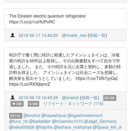
The Einstein electric quantum refrigerator
https://t.co/p1czHUPoRC
2018-06-11 13:46:25
@rinatie_ceo
(
投稿一覧
)
特許庁で働く間に特許に精通したアインシュタインは、冷蔵
庫の特許を45件以上取得し、その出願書類をすべて自分で作
成しました。 また、その特許を元に企業と契約し、多額の特
許料を得ました。 アインシュタインは社会ニーズを把握し、
解決策を見出そうとしていました。 https://t.co/T2f67yyQql
https://t.co/RXXljlqmrZ
2018-06-10 16:45:28
@enshot
(
投稿一覧
)
106
リツイート・ネットワーク (116)
235
0.104
@enshot
@hayashiyus
@egashiraelement
116
@func_hs
@badadder
@musenbu1010
@Jagd_Germany
@sekai00626
@hsjoihs
@adhara_mathphys
@Space_kid_Jr