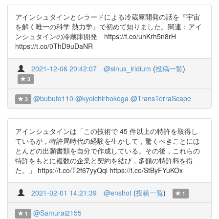
アインシュタインとシラードによる冷蔵庫開発の話を『宇宙
を解く唯一の科学 熱力学』で初めて知りました。関連：アイ
ンシュタインの冷蔵庫開発 https://t.co/uhKrh5n8rH
https://t.co/0ThD9uDaNR
2021-12-06 20:42:07
@sinus_iridium
(
投稿一覧
)
3
@bubuto110
@kyoichirhokoga
@TransTerraScape
3
アインシュタインは「この技術で 45 件以上の特許を取得し
ているが，特許局時代の経験を生かして，驚くべきことにほ
とんどの出願書類を自分で作成している。その後，これらの
特許をもとに複数の企業と契約を結び，多額の特許料を得
た。」 https://t.co/T2f67yyQql https://t.co/StByFYuKOx
2021-02-01 14:21:39
@enshot
(
投稿一覧
)
1
@Samurai2155
1