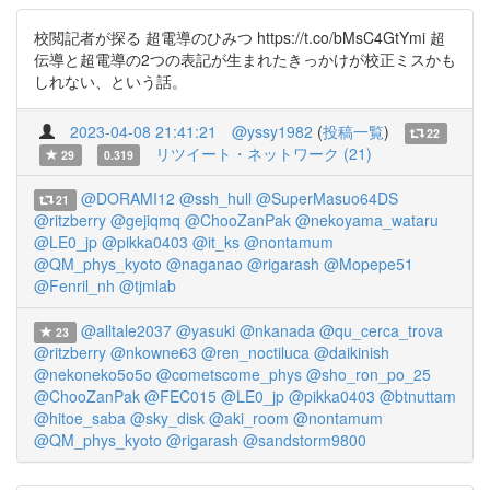
校閲記者が探る 超電導のひみつ https://t.co/bMsC4GtYmi 超
伝導と超電導の2つの表記が生まれたきっかけが校正ミスかも
しれない、という話。
2023-04-08 21:41:21
@yssy1982
(
投稿一覧
)
22
リツイート・ネットワーク (21)
29
0.319
@DORAMI12
@ssh_hull
@SuperMasuo64DS
21
@ritzberry
@gejiqmq
@ChooZanPak
@nekoyama_wataru
@LE0_jp
@pikka0403
@it_ks
@nontamum
@QM_phys_kyoto
@naganao
@rigarash
@Mopepe51
@Fenril_nh
@tjmlab
@alltale2037
@yasuki
@nkanada
@qu_cerca_trova
23
@ritzberry
@nkowne63
@ren_noctiluca
@daikinish
@nekoneko5o5o
@cometscome_phys
@sho_ron_po_25
@ChooZanPak
@FEC015
@LE0_jp
@pikka0403
@btnuttam
@hitoe_saba
@sky_disk
@aki_room
@nontamum
@QM_phys_kyoto
@rigarash
@sandstorm9800