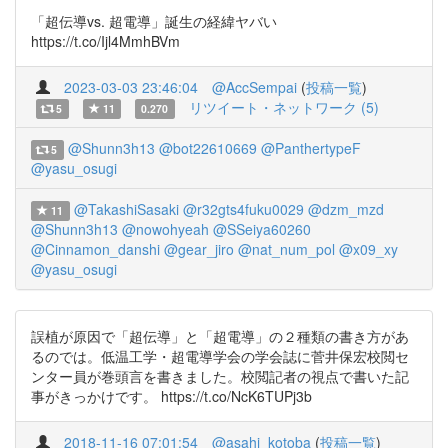
「超伝導vs. 超電導」誕生の経緯ヤバい
https://t.co/Ijl4MmhBVm
2023-03-03 23:46:04
@AccSempai
(
投稿一覧
)
リツイート・ネットワーク (5)
5
11
0.270
@Shunn3h13
@bot22610669
@PanthertypeF
5
@yasu_osugi
@TakashiSasaki
@r32gts4fuku0029
@dzm_mzd
11
@Shunn3h13
@nowohyeah
@SSeiya60260
@Cinnamon_danshi
@gear_jiro
@nat_num_pol
@x09_xy
@yasu_osugi
誤植が原因で「超伝導」と「超電導」の２種類の書き方があ
るのでは。低温工学・超電導学会の学会誌に菅井保宏校閲セ
ンター員が巻頭言を書きました。校閲記者の視点で書いた記
事がきっかけです。 https://t.co/NcK6TUPj3b
2018-11-16 07:01:54
@asahi_kotoba
(
投稿一覧
)