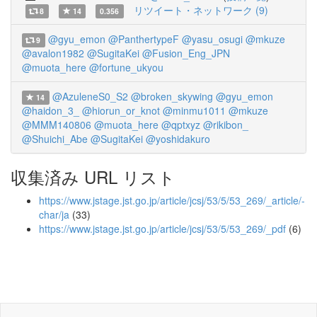
リツイート・ネットワーク (9)
8
14
0.356
@gyu_emon
@PanthertypeF
@yasu_osugi
@mkuze
9
@avalon1982
@SugitaKei
@Fusion_Eng_JPN
@muota_here
@fortune_ukyou
@AzuleneS0_S2
@broken_skywing
@gyu_emon
14
@haidon_3_
@hiorun_or_knot
@minmu1011
@mkuze
@MMM140806
@muota_here
@qptxyz
@rikibon_
@Shuichi_Abe
@SugitaKei
@yoshidakuro
収集済み URL リスト
https://www.jstage.jst.go.jp/article/jcsj/53/5/53_269/_article/-
char/ja
(33)
https://www.jstage.jst.go.jp/article/jcsj/53/5/53_269/_pdf
(6)