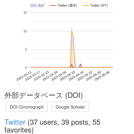
合計
Twitter (通常)
Twitter (RT)
15
10
5
0
2023-04-28
2023-03-11
2023-03-29
2023-04-16
2023-05-04
2023-03-17
2023-04-04
2023-04-22
2023-03-23
2023-04-10
外部データベース (DOI)
DOI Chronograph
Google Scholar
Twitter
(37 users, 39 posts, 55
favorites)