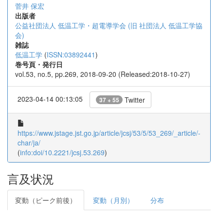
菅井 保宏
出版者
公益社団法人 低温工学・超電導学会 (旧 社団法人 低温工学協
会)
雑誌
低温工学
(
ISSN:03892441
)
巻号頁・発行日
vol.53, no.5, pp.269, 2018-09-20 (Released:2018-10-27)
2023-04-14 00:13:05
Twitter
37 + 55
https://www.jstage.jst.go.jp/article/jcsj/53/5/53_269/_article/-
char/ja/
(
info:doi/10.2221/jcsj.53.269
)
言及状況
変動（ピーク前後）
変動（月別）
分布