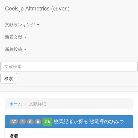
Ceek.jp Altmetrics (α ver.)
文献ランキング
新着文献
新着投稿
検索
ホーム
文献詳細
校閲記者が探る 超電導のひみつ
37
0
0
0
OA
著者