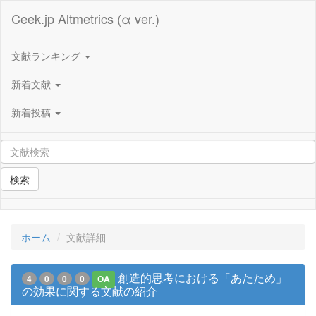
Ceek.jp Altmetrics (α ver.)
文献ランキング
新着文献
新着投稿
検索
ホーム
文献詳細
創造的思考における「あたため」
4
0
0
0
OA
の効果に関する文献の紹介