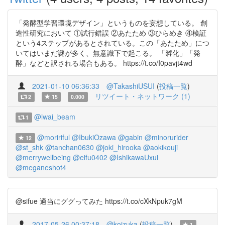
「発酵型学習環境デザイン」というものを妄想している。 創
造性研究において ①試行錯誤 ②あたため ③ひらめき ④検証
という4ステップがあるとされている。この「あたため」につ
いてはいまだ謎が多く、無意識下で起こる。 「孵化」「発
酵」などと訳される場合もある。 https://t.co/I0pavjt4wd
2021-01-10 06:36:33
@TakashiUSUI
(
投稿一覧
)
リツイート・ネットワーク (1)
2
15
0.000
@iwai_beam
1
@moririful
@IbukiOzawa
@gabin
@minorurider
12
@st_shk
@tanchan0630
@joki_hirooka
@aokikouji
@merrywellbeing
@eifu0402
@IshikawaUxui
@meganeshot4
@sifue 適当にググってみた https://t.co/cXkNpuk7gM
2017-05-26 00:37:18
@koizuka
(
投稿一覧
)
1