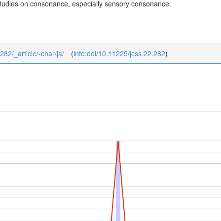
studies on consonance, especially sensory consonance.
282/_article/-char/ja/
(
info:doi/10.11225/jcss.22.282
)