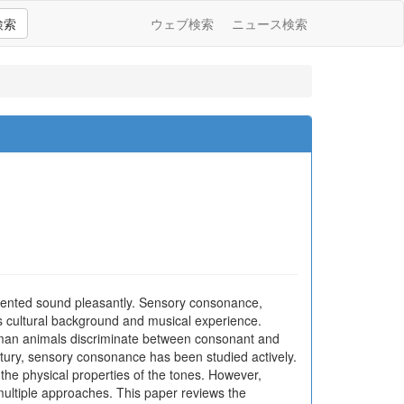
検索
ウェブ検索
ニュース検索
esented sound pleasantly. Sensory consonance,
r’s cultural background and musical experience.
human animals discriminate between consonant and
tury, sensory consonance has been studied actively.
he physical properties of the tones. However,
ultiple approaches. This paper reviews the