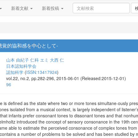
新着文献
新着投稿
聴覚的協和感を中心として-
山本 由紀子
仁科 エミ
大西 仁
日本認知科学会
認知科学
(
ISSN:13417924
)
vol.22, no.2, pp.282-296, 2015-06-01 (Released:2015-12-01)
96
 is defined as the state where two or more tones simultane-ously pr
ones isolated from a musical context, is largely independent of listene
 that infants prefer consonant tones to dissonant tones and that non
elmholtz introduced the concept of sensory consonance in the 19th cen
me able to estimate the perceived consonance of complex tones from t
 contains a number of problems to be solved and has been studied by m