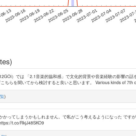
2023-07-04
2023-07-07
2023-07
-06-13
2
2023-06-16
2023-06-19
2023-06-22
2023-06-25
2023-06-28
2023-07-01
tes)
/t.co/CxzZX12GOi）では 「2.1音楽的協和感」で文化的背景や音楽経験
から検討すると良いと思います。 Various kinds of 7th chords |… h
覧
)
時間がかかってしまうかもしれません。で私がこう考えるようになった で
t.co/RkjJ48SKO9