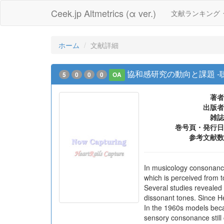
Ceek.jp Altmetrics (α ver.)
文献ランキング
ホーム
文献詳細
協和感研究の動向と課題 -
5
0
0
0
OA
著者
出版者
雑誌
巻号頁・発行日
参考文献数
In musicology consonance
which is perceived from t
Several studies revealed
dissonant tones. Since H
In the 1960s models beca
sensory consonance still