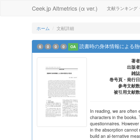
Ceek.jp Altmetrics (α ver.)
文献ランキング
ホーム
文献詳細
読書時の身体情報による熱
6
0
0
0
OA
著者
出版者
雑誌
巻号頁・発行日
参考文献数
被引用文献数
In reading, we are often 
characters in the books.
questionnaires. However 
in the absorption cannot 
build an al-ternative meas