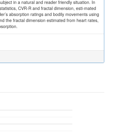
ject in a natural and reader friendly situation. In
statistics, CVR-R and fractal dimension, esti-mated
der’s absorption ratings and bodily movements using
nd the fractal dimension estimated from heart rates,
bsorption.