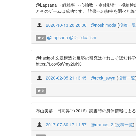
@Lapsana ・継続率 ・心拍数 ・身体動作 
とそのゲームは成功です。 読書への熱中を調べた論文がありました
2020-10-13 20:20:06
@noshimoda
(
投稿一覧
@Lapsana
@Dr_idealism
2
@haxigof 文章構造と反応の研究はそれこそ認
https://t.co/SsVmy2iuN3
2020-02-05 21:13:45
@reck_swyn
(
投稿一覧
0
布山美慕・日高昇平(2016). 読書時の身体情報による熱中度変化の
2017-07-30 17:11:57
@uranus_2
(
投稿一覧
)