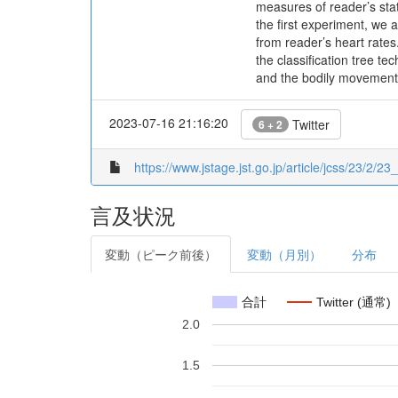
measures of reader’s stat
the first experiment, we 
from reader’s heart rate
the classification tree t
and the bodily movement 
2023-07-16 21:16:20
Twitter
6 + 2
https://www.jstage.jst.go.jp/article/jcss/23/2/23_
言及状況
変動（ピーク前後）
変動（月別）
分布
合計
Twitter (通常)
2.0
1.5