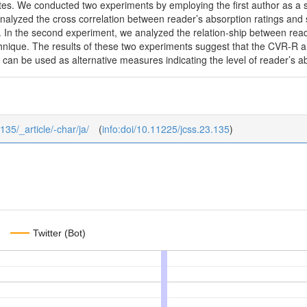
es. We conducted two experiments by employing the first author as a sub
analyzed the cross correlation between reader’s absorption ratings and 
s. In the second experiment, we analyzed the relation-ship between rea
echnique. The results of these two experiments suggest that the CVR-R a
can be used as alternative measures indicating the level of reader’s a
135/_article/-char/ja/
(
info:doi/10.11225/jcss.23.135
)
Twitter (Bot)