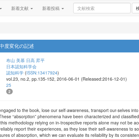
新着文献
新着投稿
中度変化の記述
布山 美慕
日高 昇平
日本認知科学会
認知科学
(
ISSN:13417924
)
vol.23, no.2, pp.135-152, 2016-06-01 (Released:2016-12-01)
25
2
engaged to the book, lose our self-awareness, transport our-selves int
 These “absorption” phenomena have been characterized and classified 
this methodology relying on in-trospective reports alone may not be ac
reliably report their experiences, as they lose their self-awareness to s
ures of absorption, which we can evaluate its reliability by its consiste