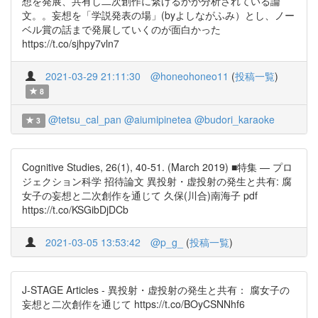
想を発展、共有し二次創作に繋げるかが分析されている論
文。。妄想を「学説発表の場」(byよしながふみ）とし、ノー
ベル賞の話まで発展していくのが面白かった
https://t.co/sjhpy7vln7
2021-03-29 21:11:30
@honeohoneo11
(
投稿一覧
)
8
@tetsu_cal_pan
@aiumipinetea
@budori_karaoke
3
Cognitive Studies, 26(1), 40-51. (March 2019) ■特集 — プロ
ジェクション科学 招待論文 異投射・虚投射の発生と共有: 腐
女子の妄想と二次創作を通じて 久保(川合)南海子 pdf
https://t.co/KSGibDjDCb
2021-03-05 13:53:42
@p_g_
(
投稿一覧
)
J-STAGE Articles - 異投射・虚投射の発生と共有： 腐女子の
妄想と二次創作を通じて https://t.co/BOyCSNNhf6