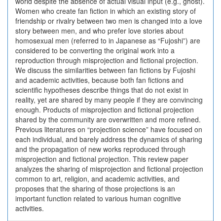
world despite the absence of actual visual input (e.g., ghost).
Women who create fan fiction in which an existing story of
friendship or rivalry between two men is changed into a love
story between men, and who prefer love stories about
homosexual men (referred to in Japanese as “Fujoshi”) are
considered to be converting the original work into a
reproduction through misprojection and fictional projection.
We discuss the similarities between fan fictions by Fujoshi
and academic activities, because both fan fictions and
scientific hypotheses describe things that do not exist in
reality, yet are shared by many people if they are convincing
enough. Products of misprojection and fictional projection
shared by the community are overwritten and more refined.
Previous literatures on “projection science” have focused on
each individual, and barely address the dynamics of sharing
and the propagation of new works reproduced through
misprojection and fictional projection. This review paper
analyzes the sharing of misprojection and fictional projection
common to art, religion, and academic activities, and
proposes that the sharing of those projections is an
important function related to various human cognitive
activities.