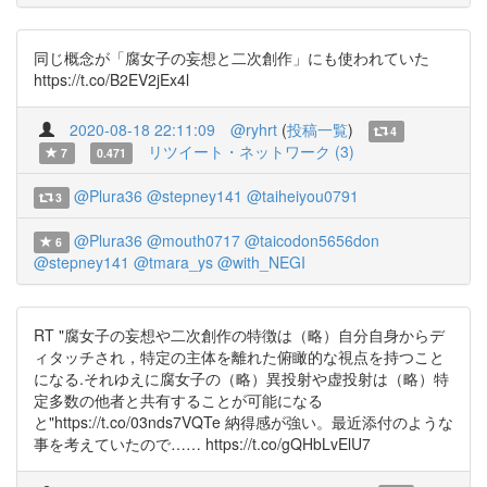
同じ概念が「腐女子の妄想と二次創作」にも使われていた
https://t.co/B2EV2jEx4l
2020-08-18 22:11:09
@ryhrt
(
投稿一覧
)
4
リツイート・ネットワーク (3)
7
0.471
@Plura36
@stepney141
@taiheiyou0791
3
@Plura36
@mouth0717
@taicodon5656don
6
@stepney141
@tmara_ys
@with_NEGI
RT "腐女子の妄想や二次創作の特徴は（略）自分自身からデ
ィタッチされ，特定の主体を離れた俯瞰的な視点を持つこと
になる.それゆえに腐女子の（略）異投射や虚投射は（略）特
定多数の他者と共有することが可能になる
と"https://t.co/03nds7VQTe 納得感が強い。最近添付のような
事を考えていたので…… https://t.co/gQHbLvElU7