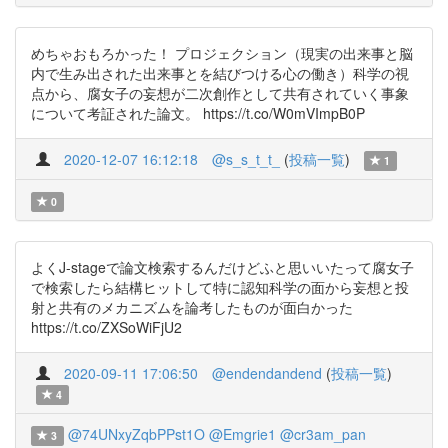
めちゃおもろかった！ プロジェクション（現実の出来事と脳
内で生み出された出来事とを結びつける心の働き）科学の視
点から、腐女子の妄想が二次創作として共有されていく事象
について考証された論文。 https://t.co/W0mVImpB0P
2020-12-07 16:12:18
@s_s_t_t_
(
投稿一覧
)
1
0
よくJ-stageで論文検索するんだけどふと思いいたって腐女子
で検索したら結構ヒットして特に認知科学の面から妄想と投
射と共有のメカニズムを論考したものが面白かった
https://t.co/ZXSoWiFjU2
2020-09-11 17:06:50
@endendandend
(
投稿一覧
)
4
@74UNxyZqbPPst1O
@Emgrie1
@cr3am_pan
3