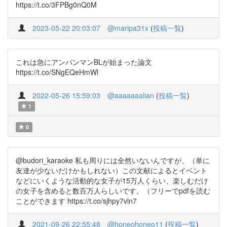
https://t.co/3FPBg0nQ0M
2023-05-22 20:03:07
@maripa31x
(
投稿一覧
)
これは急にアンパンマンBLが始まった論文
https://t.co/SNgEQeHmWl
2022-05-26 15:59:03
@aaaaaaalian
(
投稿一覧
)
1
0
@budori_karaoke 私も周りには全然いないんですが、（単に
友達が少ないだけかもしれない）この文献によるとイベント
などにいくような活動的な女子が15万人くらい、楽しむだけ
の女子を含めると数百万人らしいです。（フリーでpdfを読む
ことができます https://t.co/sjhpy7vln7
2021-09-26 22:55:48
@honeohoneo11
(
投稿一覧
)