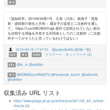
0
『認知科学』2019年26巻1号、久保（川合） 南海子「異投
射・虚投射の発生と共有： 腐女子の妄想と二次創作を通じ
て」 https://t.co/4WCW3H1qj4 原作で説明されていない部分
を説明する理論を共有する共同体としての二次創作（二次創
作すべてがそうだと言っているわけではない）
2019-09-16 17:47:51
@potpotkettle
(
投稿一覧
)
リツイート・ネットワーク (2)
2
6
0.354
@kr_cr
@sskitter
2
@6DBdKzyxefMd2Td
@heulende_kuh41
@sakinotk
4
@sskitter
収集済み URL リスト
https://www.jstage.jst.go.jp/article/jcss/26/1/26_40/_article/-
char/ja
(1)