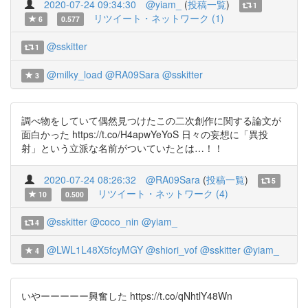
2020-07-24 09:34:30
@yiam_
(
投稿一覧
)
1
リツイート・ネットワーク (1)
6
0.577
@sskitter
1
@milky_load
@RA09Sara
@sskitter
3
調べ物をしていて偶然見つけたこの二次創作に関する論文が
面白かった https://t.co/H4apwYeYoS 日々の妄想に「異投
射」という立派な名前がついていたとは…！！
2020-07-24 08:26:32
@RA09Sara
(
投稿一覧
)
5
リツイート・ネットワーク (4)
10
0.500
@sskitter
@coco_nin
@yiam_
4
@LWL1L48X5fcyMGY
@shiori_vof
@sskitter
@yiam_
4
いやーーーーー興奮した https://t.co/qNhtlY48Wn