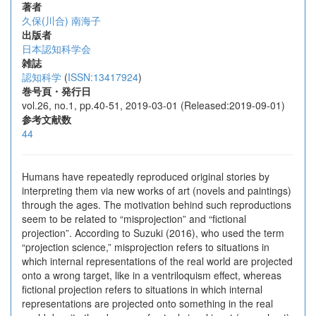
著者
久保(川合) 南海子
出版者
日本認知科学会
雑誌
認知科学
(
ISSN:13417924
)
巻号頁・発行日
vol.26, no.1, pp.40-51, 2019-03-01 (Released:2019-09-01)
参考文献数
44
Humans have repeatedly reproduced original stories by
interpreting them via new works of art (novels and paintings)
through the ages. The motivation behind such reproductions
seem to be related to “misprojection” and “fictional
projection”. According to Suzuki (2016), who used the term
“projection science,” misprojection refers to situations in
which internal representations of the real world are projected
onto a wrong target, like in a ventriloquism effect, whereas
fictional projection refers to situations in which internal
representations are projected onto something in the real