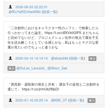
2020-06-20 22:22:01
@IEuYqRZchla49Wz
(
投稿一覧
)
「二次創作におけるキャラクター性のシフト」で検索したら
引っかかってきた論文。https://t.co/cBXV40GlPS まだちゃん
と読めてないけど、プロジェクション化学の視点で腐女子文
化を読み解こうとしている感じかな…私はもっとマクロな変
遷が見たいのでちょっと違うかな
2020-04-10 14:19:14
@alcas396
(
投稿一覧
)
2
@DuLac_Lancelot_
@Shion_Sak
2
「異投射・虚投射の発生と共有： 腐女子の妄想と二次創作を
通じて」 https://t.co/jmhUk2WpDI
2020-01-16 00:25:14
@KSK_UT
(
投稿一覧
)
1