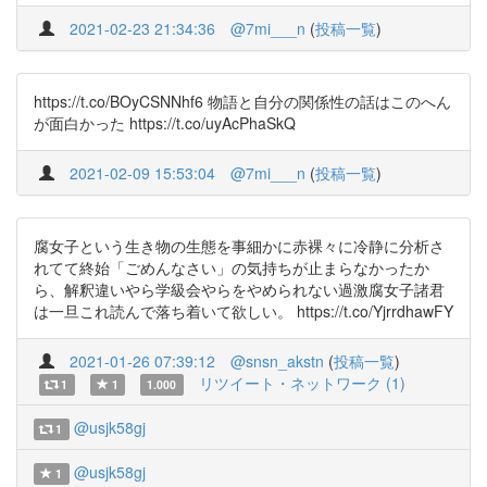
2021-02-23 21:34:36
@7mi___n
(
投稿一覧
)
https://t.co/BOyCSNNhf6 物語と自分の関係性の話はこのへん
が面白かった https://t.co/uyAcPhaSkQ
2021-02-09 15:53:04
@7mi___n
(
投稿一覧
)
腐女子という生き物の生態を事細かに赤裸々に冷静に分析さ
れてて終始「ごめんなさい」の気持ちが止まらなかったか
ら、解釈違いやら学級会やらをやめられない過激腐女子諸君
は一旦これ読んで落ち着いて欲しい。 https://t.co/YjrrdhawFY
2021-01-26 07:39:12
@snsn_akstn
(
投稿一覧
)
リツイート・ネットワーク (1)
1
1
1.000
@usjk58gj
1
@usjk58gj
1