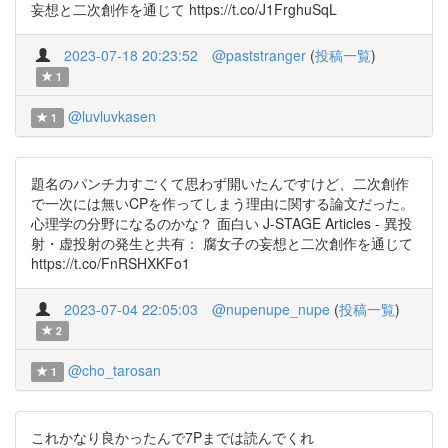
妄想と二次創作を通じて https://t.co/J1FrghuSqL
2023-07-18 20:23:52
@paststranger
(
投稿一覧
)
1
@luvluvkasen
1
題名のパンチ力すごくて思わず開いたんですけど、二次創作
で一次には無いCPを作ってしまう理由に関する論文だった。
心理学の分野になるのかな？ 面白い J-STAGE Articles - 異投
射・虚投射の発生と共有： 腐女子の妄想と二次創作を通じて
https://t.co/FnRSHXKFo1
2023-07-04 22:05:03
@nupenupe_nupe
(
投稿一覧
)
2
@cho_tarosan
1
これかなり良かったんで7Pまでは読んでくれ