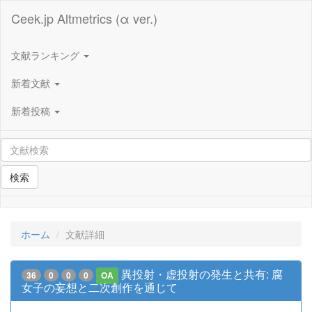
Ceek.jp Altmetrics (α ver.)
文献ランキング
新着文献
新着投稿
検索
ホーム
文献詳細
異投射・虚投射の発生と共有: 腐
36
0
0
0
OA
女子の妄想と二次創作を通じて