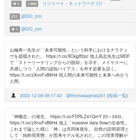
リツイート・ネットワーク (1)
1
1.000
@GO_izm
1
@GO_izm
1
山極寿一先生が「未来可能性」という科学におけるナラティ
ヴを提唱された。 https://t.co/XCkjgff2pc 池上高志先生はMDF
で「ストーリーテリングからの脱却」を示す。メイヤスーに
共感しつつ「人間の認知バイアス」を外す必要を説く。
https://t.co/zXnoFvB8H4 現人間の未来可能性と未来へ向かう
人間。
2022-12-08 08:17:42
@thomasaqinas201
(
投稿一覧
)
「神概念」の発生。 https://t.co/FDRLZ41QmY 23～24分。
https://t.co/zXnoFvB8H4 池上「massive data flowの生命性」
これまで論じた様に「神」は共同体発生。 自然の説明原理と
して「純粋現実態」が思考モデル化された。この現実理解が