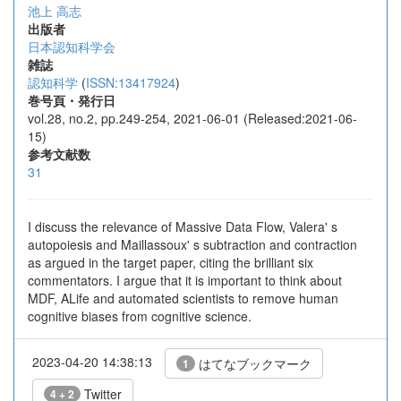
池上 高志
出版者
日本認知科学会
雑誌
認知科学
(
ISSN:13417924
)
巻号頁・発行日
vol.28, no.2, pp.249-254, 2021-06-01 (Released:2021-06-
15)
参考文献数
31
I discuss the relevance of Massive Data Flow, Valera' s
autopoiesis and Maillassoux' s subtraction and contraction
as argued in the target paper, citing the brilliant six
commentators. I argue that it is important to think about
MDF, ALife and automated scientists to remove human
cognitive biases from cognitive science.
2023-04-20 14:38:13
はてなブックマーク
1
Twitter
4 + 2