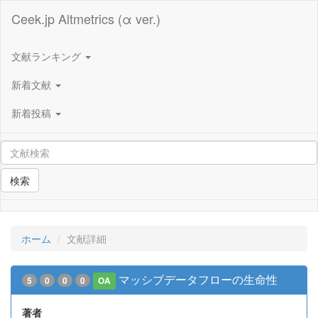
Ceek.jp Altmetrics (α ver.)
文献ランキング
新着文献
新着投稿
検索
ホーム
文献詳細
マッシブデータフローの生命性
5
0
0
0
OA
著者