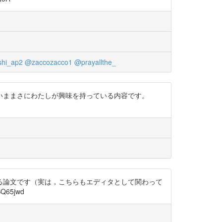
shi_ap2
@zaccozacco1
@prayallthe_
いままさにわたしが興味を持っている内容です。
る論文です（実は，こちらもエディタとして関わって
65jwd