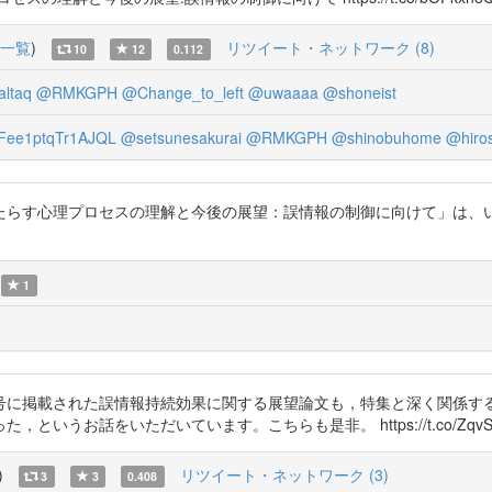
一覧
)
リツイート・ネットワーク (8)
10
12
0.112
ltaq
@RMKGPH
@Change_to_left
@uwaaaa
@shoneist
Fee1ptqTr1AJQL
@setsunesakurai
@RMKGPH
@shinobuhome
@hiro
たらす心理プロセスの理解と今後の展望：誤情報の制御に向けて」は、
1
号に掲載された誤情報持続効果に関する展望論文も，特集と深く関係す
うお話をいただいています。こちらも是非。 https://t.co/ZqvSQ
)
リツイート・ネットワーク (3)
3
3
0.408