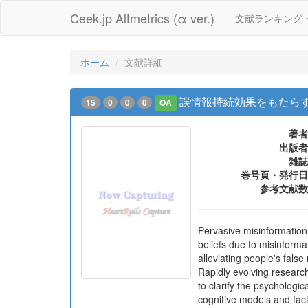
Ceek.jp Altmetrics (α ver.)
文献ランキング
ホーム
文献詳細
誤情報持続効果をもたら
15
0
0
0
OA
著者
出版者
雑誌
巻号頁・発行日
参考文献数
Pervasive misinformation 
beliefs due to misinforma
alleviating people's fal
Rapidly evolving research
to clarify the psychologi
cognitive models and fact