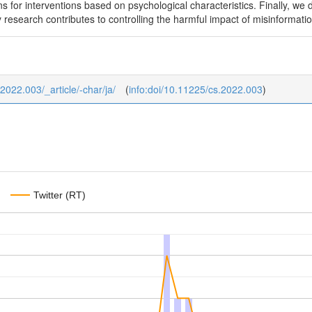
 for interventions based on psychological characteristics. Finally, we 
y research contributes to controlling the harmful impact of misinformatio
_2022.003/_article/-char/ja/
(
info:doi/10.11225/cs.2022.003
)
Twitter (RT)