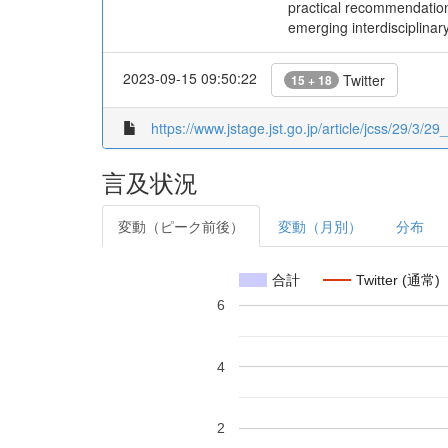
practical recommendations
emerging interdisciplinar
2023-09-15 09:50:22
Twitter
15 + 18
https://www.jstage.jst.go.jp/article/jcss/29/3/29
言及状況
変動（ピーク前後）
変動（月別）
分布
合計
Twitter (通常)
6
4
2