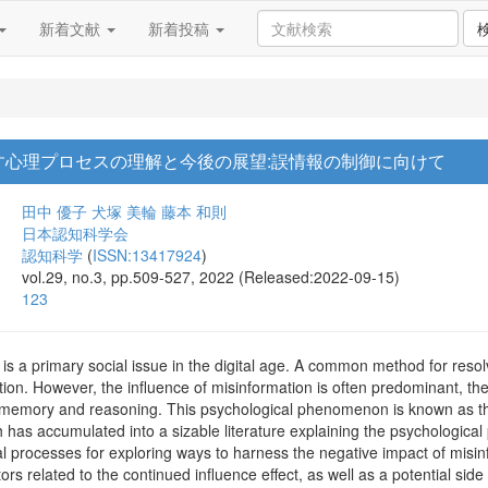
新着文献
新着投稿
す心理プロセスの理解と今後の展望:誤情報の制御に向けて
田中 優子
犬塚 美輪
藤本 和則
日本認知科学会
認知科学
(
ISSN:13417924
)
vol.29, no.3, pp.509-527, 2022 (Released:2022-09-15)
123
is a primary social issue in the digital age. A common method for resolv
tion. However, the influence of misinformation is often predominant, ther
se memory and reasoning. This psychological phenomenon is known as the
 has accumulated into a sizable literature explaining the psychological p
cal processes for exploring ways to harness the negative impact of misin
ors related to the continued influence effect, as well as a potential sid