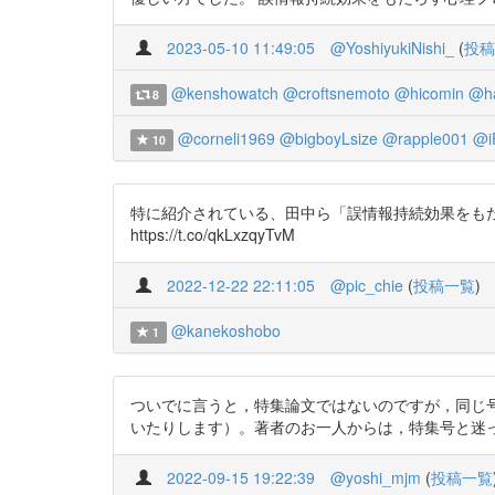
2023-05-10 11:49:05
@YoshiyukiNishi_
(
投稿
@kenshowatch
@croftsnemoto
@hicomin
@ha
8
@corneli1969
@bigboyLsize
@rapple001
@i
10
特に紹介されている、田中ら「誤情報持続効果をも
https://t.co/qkLxzqyTvM
2022-12-22 22:11:05
@pic_chie
(
投稿一覧
)
@kanekoshobo
1
ついでに言うと，特集論文ではないのですが，同じ
いたりします）。著者のお一人からは，特集号と迷った，とい
2022-09-15 19:22:39
@yoshi_mjm
(
投稿一覧