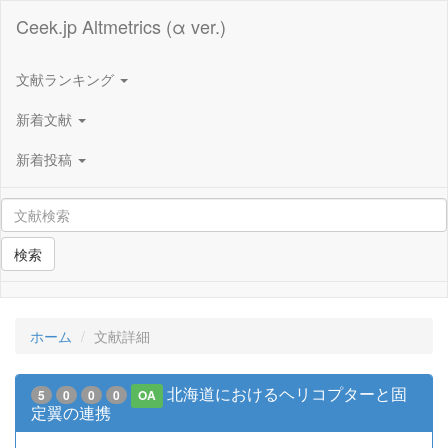
Ceek.jp Altmetrics (α ver.)
文献ランキング
新着文献
新着投稿
検索
ホーム
文献詳細
北海道におけるヘリコプターと固
5
0
0
0
OA
定翼の連携