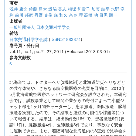
著者
浅井 康文
佐藤 昌太
坂脇 英志
相坂 和貴子
加藤 航平
水野 浩
利
前川 邦彦
丹野 克俊
森 和久
奈良 理
高橋 功
目黒 順一
出版者
一般社団法人 日本交通科学学会
雑誌
日本交通科学学会誌
(
ISSN:21883874
)
巻号頁・発行日
vol.11, no.1, pp.21-27, 2011 (Released:2018-03-01)
参考文献数
6
北海道では、ドクターヘリ(3機体制)と北海道防災ヘリなどと
の共存体制や、さらなる航空機医療の充実を目的に、2010年
5月北海道航空医療ネットワーク研究会が設立された。本研究
会では、試験事業として民間企業からの寄付によって小型ジ
ェット機を1ヶ月間チャーターし、患者搬送、医師搬送、臓器
搬送を実施したので、その結果と運航の可能性や課題等につ
いて報告する。結果は、総出動件数16件で、患者搬送9件(要
請11件)、臓器搬送4件、医師搬送3件であり、事故なく安全
に運航できた。また、着陸可能な北海道内の8空港で見学会を