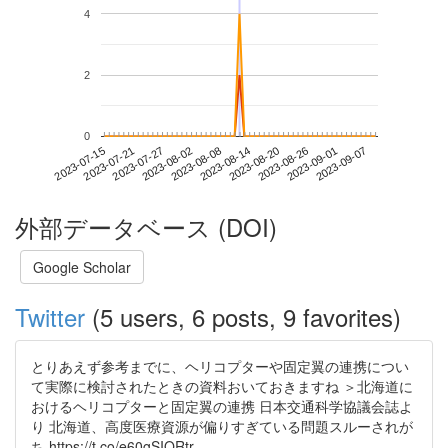
4
2
0
2023-09-01
2023-07-15
2023-08-02
2023-08-20
2023-09-07
2023-07-21
2023-08-08
2023-08-26
2023-07-27
2023-08-14
外部データベース (DOI)
Google Scholar
Twitter
(5 users, 6 posts, 9 favorites)
とりあえず参考までに、ヘリコプターや固定翼の連携につい
て実際に検討されたときの資料おいておきますね ＞北海道に
おけるヘリコプターと固定翼の連携 日本交通科学協議会誌よ
り 北海道、高度医療資源が偏りすぎている問題スルーされが
ち https://t.co/e60gSIORtr