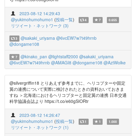
2023-08-12 14:29:43
@yukimohumohumo1
(
投稿一覧
)
4
7
0.655
リツイート・ネットワーク (3)
@sakaki_uriyama
@6vcEW7w7t49hrnb
3
@dongame108
@kinako_pan
@lightstaff2000
@sakaki_uriyama
7
@6vcEW7w7t49hrnb
@AMAGI8
@dongame108
@AztWolke
@silvergriffin18 とりあえず参考までに、ヘリコプターや固定
翼の連携について実際に検討されたときの資料おいておきま
すね ＞北海道におけるヘリコプターと固定翼の連携 日本交通
科学協議会誌より https://t.co/e60gSIORtr
2023-08-12 14:26:47
@yukimohumohumo1
(
投稿一覧
)
1
1
1.000
リツイート・ネットワーク (1)