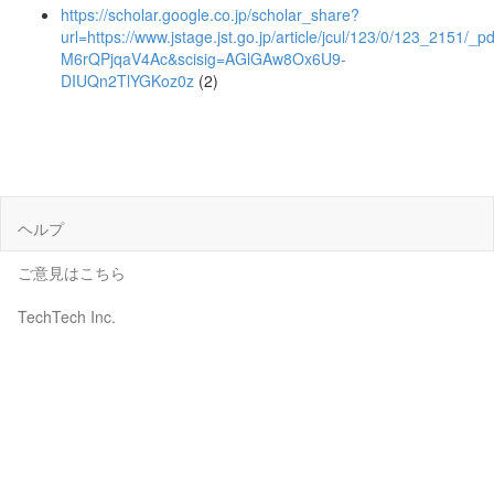
https://scholar.google.co.jp/scholar_share?
url=https://www.jstage.jst.go.jp/article/jcul/123/0/123_2151
M6rQPjqaV4Ac&scisig=AGlGAw8Ox6U9-
DIUQn2TlYGKoz0z
(2)
ヘルプ
ご意見はこちら
TechTech Inc.