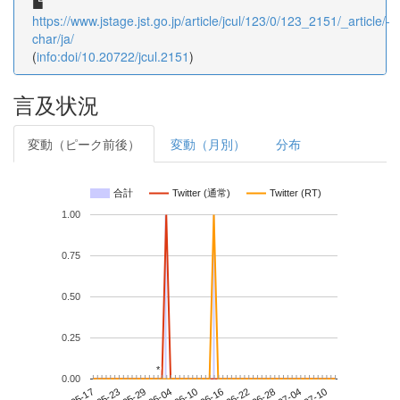
https://www.jstage.jst.go.jp/article/jcul/123/0/123_2151/_article/-
char/ja/
(
info:doi/10.20722/jcul.2151
)
言及状況
変動（ピーク前後）
変動（月別）
分布
合計
Twitter (通常)
Twitter (RT)
1.00
0.75
0.50
0.25
*
*
0.00