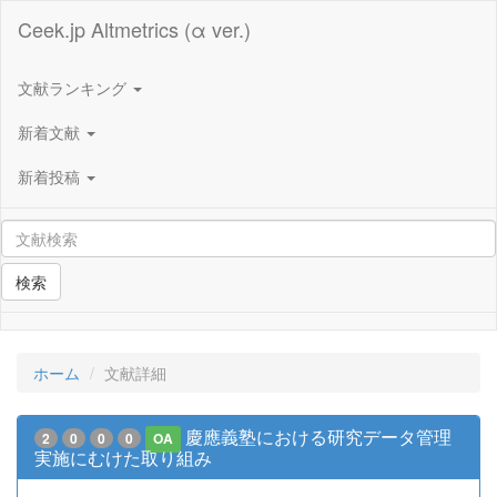
Ceek.jp Altmetrics (α ver.)
文献ランキング
新着文献
新着投稿
検索
ホーム
文献詳細
慶應義塾における研究データ管理
2
0
0
0
OA
実施にむけた取り組み