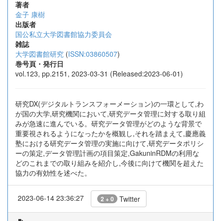
著者
金子 康樹
出版者
国公私立大学図書館協力委員会
雑誌
大学図書館研究
(
ISSN:03860507
)
巻号頁・発行日
vol.123, pp.2151, 2023-03-31 (Released:2023-06-01)
研究DX(デジタルトランスフォーメーション)の一環として,わ
が国の大学,研究機関において,研究データ管理に対する取り組
みが急速に進んでいる。研究データ管理がどのような背景で
重要視されるようになったかを概観し,それを踏まえて,慶應義
塾における研究データ管理の実施に向けて,研究データポリシ
ーの策定,データ管理計画の項目策定,GakuninRDMの利用な
どのこれまでの取り組みを紹介し,今後に向けて機関を超えた
協力の有効性を述べた。
2023-06-14 23:36:27
Twitter
2 + 0