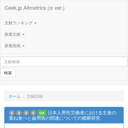
Ceek.jp Altmetrics (α ver.)
文献ランキング
新着文献
新着投稿
検索
ホーム
文献詳細
日本人男性労働者における主食の
2
0
0
0
OA
重ね食べと歯周病の関連についての横断研究