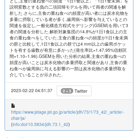
とし,主食の重ね食べの頻度「1日1食以上」「1日1食未満」を
説明変数とする負の二項回帰モデルを用いて両者の関連を解
析した.さらに,主食の重ね食べの頻度が高い者には炭水化物を
多量に摂取している者が多く,歯周病へ影響を与えているとの
関連を仮定し,一般化構造方程式モデリング(GSEM)を用いて3
者の関連を分析した.解析対象集団の14.8%が1日1食以上の主
食の重ね食べをしていた.主食の重ね食べの頻度が1日1食未満
の群と比較して,1日1食以上の群では4 mm以上の歯周ポケッ
トを有する歯数が有意に多かった(発生率比=1.47,95%信頼区
間=1.10–1.96).GSEMを用いた分析の結果,主食の重ね食べの
頻度が高いことは炭水化物の多量摂取と関連があり,主食の重
ね食べが歯周病に与える影響の一部は炭水化物の多量摂取を
介していることが示された.
2023-02-22 04:51:37
Twitter
2 + 3
https://www.jstage.jst.go.jp/article/jdh/73/1/73_42/_article/-
char/ja/
(
info:doi/10.5834/jdh.73.1_42
)