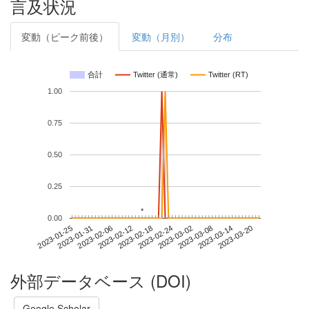
言及状況
変動（ピーク前後）
変動（月別）
分布
合計
Twitter (通常)
Twitter (RT)
1.00
0.75
0.50
0.25
*
*
0.00
2023-03-14
2023-01-25
2023-02-12
2023-03-02
2023-03-20
2023-01-31
2023-02-18
2023-03-08
2023-02-06
2023-02-24
外部データベース (DOI)
Google Scholar