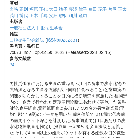
著者
岩﨑 正則
福原 正代
大田 祐子
藤澤 律子
角田 聡子
片岡 正太
茂山 博代
正木 千尋
安細 敏弘
細川 隆司
出版者
一般社団法人 口腔衛生学会
雑誌
口腔衛生学会雑誌
(
ISSN:00232831
)
巻号頁・発行日
vol.73, no.1, pp.42-50, 2023 (Released:2023-02-15)
参考文献数
24
男性労働者における主食の重ね食べ(1回の食事で炭水化物の
供給源となる主食を2種類以上同時に食べること)と歯周病の
関連を明らかにすることを目的に横断研究を実施した.福岡県
内の一企業で行われた定期健康診断にあわせて実施した歯科
健診,食事調査,質問紙調査に参加した539名の男性従業員(平
均年齢47.9歳)のデータを用いた.歯科健診では10歯の代表歯
の歯周ポケット深さを計測した.食事調査では1日あたりの炭
水化物摂取量を推定し,摂取量上位20% を多量摂取と定義し
た.そして4 mm以上の歯周ポケットを有する歯数を目的変数