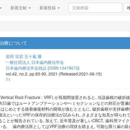
新着文献
新着投稿
治療について
前田 宗宏
五十嵐 勝
一般社団法人 日本歯内療法学会
日本歯内療法学会雑誌
(
ISSN:13478672
)
vol.42, no.2, pp.83-90, 2021 (Released:2021-06-15)
71
Vertical Root Fracture : VRF) が長期間放置されると, 当
 大臼歯ではルートアンプテーションやヘミセクションなどの対応が普遍的にと
レジンをはじめとする接着修復材料の開発が進むとともに, 破折歯根や支持歯
法といったVRFの保存的治療法が試みられ, さまざまな知見が得られ
ことが報告されている. 加えて, 近年普及が著しいCBCT, 歯科用マイ
る. 歯内療法医としてはVRF治療の現状を踏まえ, 可能な限り歯の延