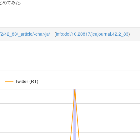
とめてみた.
/2/42_83/_article/-char/ja/
(
info:doi/10.20817/jeajournal.42.2_83
)
Twitter (RT)