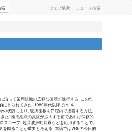
検索
ウェブ検索
ニュース検索
該歯根の破折線に沿って歯周組織の広範な破壊が進行する. このた
られてきた. 1980年代以降では, 4-
槽骨の状態により, 破折歯根を口腔内で接着する方法,
てきた. 歯周組織の炎症が拡大する前であれば保存的
クロスコープ, 超音波振動装置などを応用することで,
命を図ることが重要と考える. 本稿ではVRFの今日的