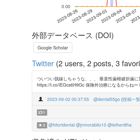
0.00
2023-09-01
2023-09-04
2023-09-07
2023
2023-08-26
2023-08-29
外部データベース (DOI)
Google Scholar
Twitter
(2 users, 2 posts, 3 favori
ついつい脱線しちゃうな、、、 垂直性歯根破折歯に
https://t.co/IEGcs6H9Gc 保険外治療になるからねー htt
2023-09-02 00:37:55
@dental55go
(
投稿一
1
@hitoridental
@jnmorabito10
@teihen8ha
3