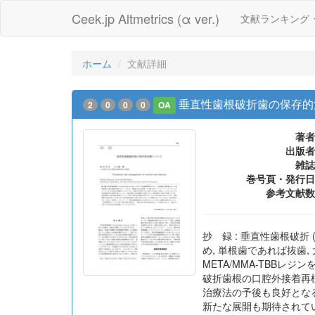
Ceek.jp Altmetrics (α ver.)
文献ランキング
ホーム
文献詳細
垂直性歯根破折歯の保存的
2
0
0
0
OA
著者
出版者
雑誌
巻号頁・発行日
参考文献数
抄 録 : 垂直性歯根破折 (
め, 単根歯であれば抜歯,
META/MMA-TBB
破折歯根の口腔外接着再植
治療法の予後も良好となる
新たな展開も期待されてい