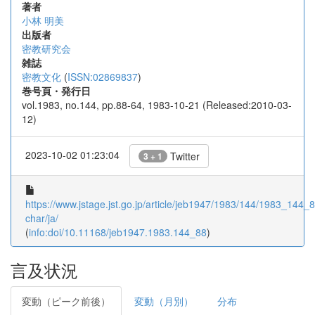
著者
小林 明美
出版者
密教研究会
雑誌
密教文化
(
ISSN:02869837
)
巻号頁・発行日
vol.1983, no.144, pp.88-64, 1983-10-21 (Released:2010-03-
12)
2023-10-02 01:23:04
Twitter
3 + 1
https://www.jstage.jst.go.jp/article/jeb1947/1983/144/1983_144_88
char/ja/
(
info:doi/10.11168/jeb1947.1983.144_88
)
言及状況
変動（ピーク前後）
変動（月別）
分布