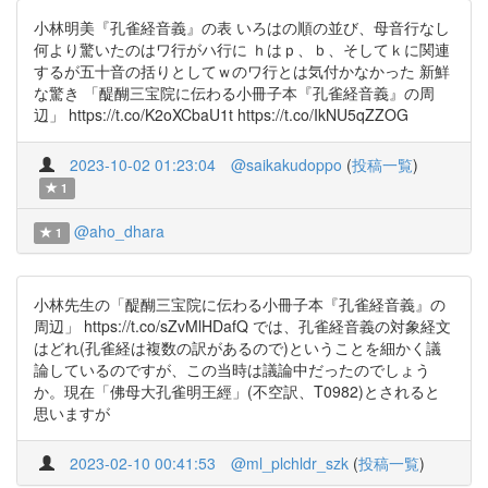
小林明美『孔雀経音義』の表 いろはの順の並び、母音行なし
何より驚いたのはワ行がハ行に ｈはｐ、ｂ、そしてｋに関連
するが五十音の括りとしてｗのワ行とは気付かなかった 新鮮
な驚き 「醍醐三宝院に伝わる小冊子本『孔雀経音義』の周
辺」 https://t.co/K2oXCbaU1t https://t.co/IkNU5qZZOG
2023-10-02 01:23:04
@saikakudoppo
(
投稿一覧
)
1
@aho_dhara
1
小林先生の「醍醐三宝院に伝わる小冊子本『孔雀経音義』の
周辺」 https://t.co/sZvMlHDafQ では、孔雀経音義の対象経文
はどれ(孔雀経は複数の訳があるので)ということを細かく議
論しているのですが、この当時は議論中だったのでしょう
か。現在「佛母大孔雀明王經」(不空訳、T0982)とされると
思いますが
2023-02-10 00:41:53
@ml_plchldr_szk
(
投稿一覧
)