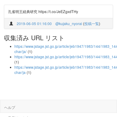
孔雀明王経典研究 https://t.co/JeEZgxdTHy
2019-06-05 01:16:00
@kujaku_nyorai
(
投稿一覧
)
収集済み URL リスト
https://www.jstage.jst.go.jp/article/jeb1947/1983/144/1983_144
char/ja/
(1)
https://www.jstage.jst.go.jp/article/jeb1947/1983/144/1983_1
(1)
https://www.jstage.jst.go.jp/article/jeb1947/1983/144/1983_14
char/ja
(1)
ヘルプ