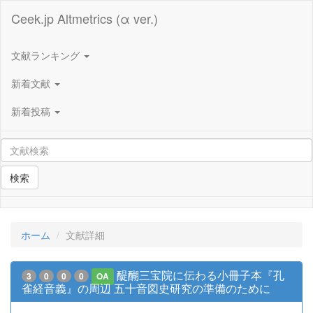
Ceek.jp Altmetrics (α ver.)
文献ランキング
新着文献
新着投稿
検索
ホーム
文献詳細
醍醐三宝院に伝わる小冊子本『孔
3
0
0
0
OA
雀経音義』の周辺 五十音図史研究の準備のために