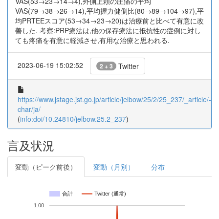
VAS(53→23→14→4),外側上顆の圧痛の平均
VAS(79→38→26→14),平均握力健側比(80→89→104→97),平
均PRTEEスコア(53→34→23→20)は治療前と比べて有意に改
善した. 考察:PRP療法は,他の保存療法に抵抗性の症例に対し
ても疼痛を有意に軽減させ,有用な治療と思われる.
2023-06-19 15:02:52
Twitter
2 + 3
https://www.jstage.jst.go.jp/article/jelbow/25/2/25_237/_article/-
char/ja/
(
info:doi/10.24810/jelbow.25.2_237
)
言及状況
変動（ピーク前後）
変動（月別）
分布
合計
Twitter (通常)
1.00