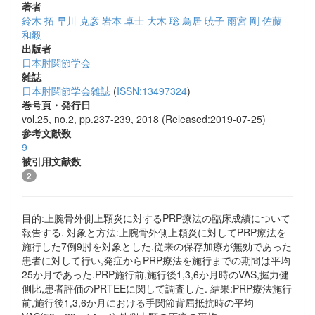
著者
鈴木 拓
早川 克彦
岩本 卓士
大木 聡
鳥居 暁子
雨宮 剛
佐藤
和毅
出版者
日本肘関節学会
雑誌
日本肘関節学会雑誌
(
ISSN:13497324
)
巻号頁・発行日
vol.25, no.2, pp.237-239, 2018 (Released:2019-07-25)
参考文献数
9
被引用文献数
2
目的:上腕骨外側上顆炎に対するPRP療法の臨床成績について
報告する. 対象と方法:上腕骨外側上顆炎に対してPRP療法を
施行した7例9肘を対象とした.従来の保存加療が無効であった
患者に対して行い,発症からPRP療法を施行までの期間は平均
25か月であった.PRP施行前,施行後1,3,6か月時のVAS,握力健
側比,患者評価のPRTEEに関して調査した. 結果:PRP療法施行
前,施行後1,3,6か月における手関節背屈抵抗時の平均