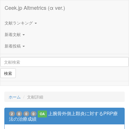
Ceek.jp Altmetrics (α ver.)
文献ランキング
新着文献
新着投稿
検索
ホーム
文献詳細
上腕骨外側上顆炎に対するPRP療
2
0
0
0
OA
法の治療成績