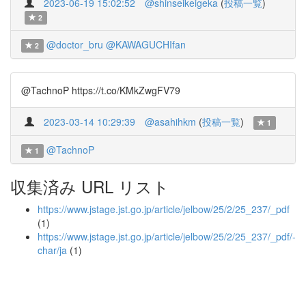
2023-06-19 15:02:52
@shinseikeigeka
(
投稿一覧
)
2
@doctor_bru
@KAWAGUCHIfan
2
@TachnoP https://t.co/KMkZwgFV79
2023-03-14 10:29:39
@asahihkm
(
投稿一覧
)
1
@TachnoP
1
収集済み URL リスト
https://www.jstage.jst.go.jp/article/jelbow/25/2/25_237/_pdf
(1)
https://www.jstage.jst.go.jp/article/jelbow/25/2/25_237/_pdf/-
char/ja
(1)