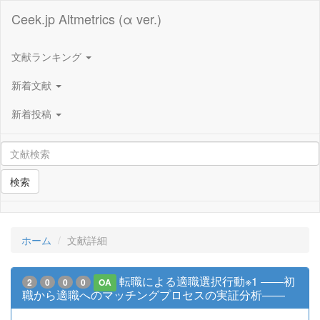
Ceek.jp Altmetrics (α ver.)
文献ランキング
新着文献
新着投稿
検索
ホーム
文献詳細
転職による適職選択行動※1 ――初
2
0
0
0
OA
職から適職へのマッチングプロセスの実証分析――