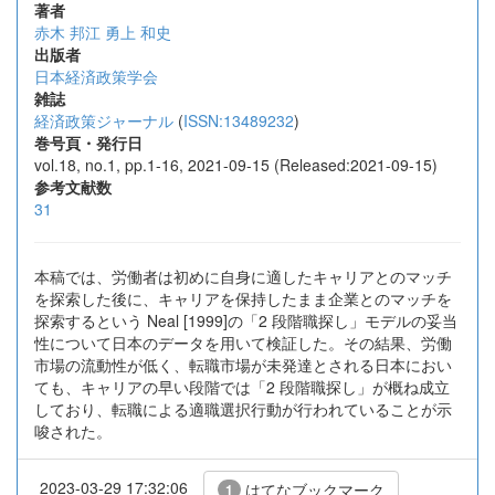
著者
赤木 邦江
勇上 和史
出版者
日本経済政策学会
雑誌
経済政策ジャーナル
(
ISSN:13489232
)
巻号頁・発行日
vol.18, no.1, pp.1-16, 2021-09-15 (Released:2021-09-15)
参考文献数
31
本稿では、労働者は初めに自身に適したキャリアとのマッチ
を探索した後に、キャリアを保持したまま企業とのマッチを
探索するという Neal [1999]の「2 段階職探し」モデルの妥当
性について日本のデータを用いて検証した。その結果、労働
市場の流動性が低く、転職市場が未発達とされる日本におい
ても、キャリアの早い段階では「2 段階職探し」が概ね成立
しており、転職による適職選択行動が行われていることが示
唆された。
2023-03-29 17:32:06
はてなブックマーク
1