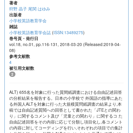
著者
狩野 晶子
尾関 はゆみ
出版者
小学校英語教育学会
雑誌
小学校英語教育学会誌
(
ISSN:13489275
)
巻号頁・発行日
vol.18, no.01, pp.116-131, 2018-03-20 (Released:2019-04-
08)
参考文献数
4
被引用文献数
2
ALT) 655名を対象に行った質間紙調査における自由記述回答
の分析結呆を報告する。日本の小学校で 外国語の指導にあた
る外国人ALTを対象に行った大規模質問紙調査の結呆より,本
稿では自由記述質閲への回答として書かれた「JTEとの関わ
り」に関するコメント及び「児童との関わり」に関するコ た
自由記述回答をその内容に応じて分類し項目化し,各コメント
の内容に対してコーディングを行い,それぞれの項目での集計