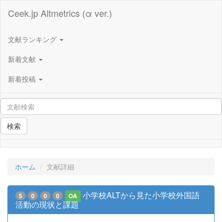
Ceek.jp Altmetrics (α ver.)
文献ランキング
新着文献
新着投稿
検索
ホーム
文献詳細
小学校ALTから見た小学校外国語
5
0
0
0
OA
活動の現状と課題