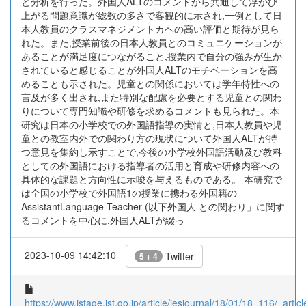
と分析を行った。外国人ALTのコメントから共通して浮かび
上がる問題意識が総数の多さで客観的に示され,一例として日
本人教員のクラスマネジメントカヘの高い評価と期待が見ら
れた。また,授業前後の日本人教員とのコミュニケーションが
あることが満足度につながること,授業内で自分の強みが生か
されていると感じることが外国人ALTのモチベーションを高
めることも示された。児童との関係においては学年特性への
言及が多く出され,また特別な配慮を必要とする児童との関わ
りについて専門知識や研修を求めるコメントも見られた。本
研究は日本の小学校での外国語指導の実情と,日本人教員や児
童との教室内外での関わり方の現状について外国人ALTが持
つ意見を集約し示すことで,今後の小学校外国語活動及び教科
としての外国語における指導者の活用と育成や研修内容への
具体的な課題と方向性に示唆を与えるものである。 本研究で
は全国の小学校で外国語1の授業に携わる外国籍の
AssistantLanguage Teacher (以下外国人 との関わり」に関す
るコメントを中心に,外国人ALTが綴っ
2023-10-09 14:42:10
Twitter
5 + 4
https://www.jstage.jst.go.jp/article/jesjournal/18/01/18_116/_articl