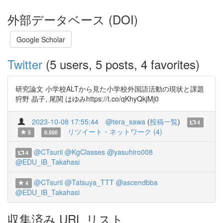
外部データベース (DOI)
Google Scholar
Twitter
(5 users, 5 posts, 4 favorites)
研究論文 小学校ALTから見た小学校外国語活動の現状と課題
狩野 晶子, 尾関 はゆみhttps://t.co/qKhyQkjMj0
2023-10-08 17:55:44
@tera_sawa
(
投稿一覧
)
4
リツイート・ネットワーク (4)
5
0.500
@CTsurii
@KgClasses
@yasuhiro008
4
@EDU_IB_Takahasi
@CTsurii
@Tatsuya_TTT
@ascendbba
4
@EDU_IB_Takahasi
収集済み URL リスト