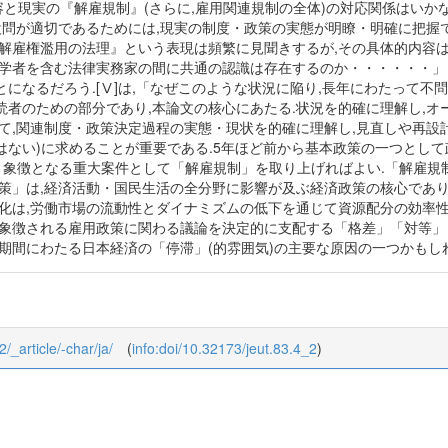
容と現実の『解雇規制』(さらに,雇用関連規制の全体)の対応関係はい
設問が適切であるためには,現実の制度・政策の実態が明瞭・明確に把握で
『解雇権濫用の法理』という表現は頻繁に見聞きするが,その具体的内容
法学者を含む法律実務家の間に共通の認識は存在するのか・・・・・・
になるだろう.[Ⅴ]は,「なぜこのような状況に陥り,長年にわたって
読者のための部分であり,本論文の核心にあたる.状況を的確に理解し,
して,関連制度・政策決定過程の実態・現状を的確に理解し,見直しや再設
)に求めることが重要である.5年ほど前から基本政策の一つとして政府が進めてきた
目玉・象徴となる重大案件として「解雇規制」を取り上げればよい.「解雇
政策」は,経済活動・国民生活の全分野に影響が及ぶ経済政策の核心であ
強化は,労働市場の流動性とダイナミズムの低下を通じて資源配分の効率
に象徴される雇用政策に関わる議論を決定的に支配する「格差」「対等
長期間にわたる日本経済の「停滞」(的雰囲気)の主要な原因の一つかもし
2/_article/-char/ja/
(
info:doi/10.32173/jeut.83.4_2
)