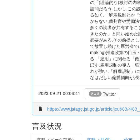
の「(理論的な)検討の内
設問だろう.しかし,この
る如く,「解雇規制とか
からない.裁判官や労働
多くの読者が共有すること
きたのか」と問い始めた
必要がある.その前提と
で放置し続けた厚労省ではない
making)推進政策の
る.「雇用」に関わる「
ぼす.雇用規制の導入・
れが強い.「解雇規制」
なはだしい偏愛傾向が,
2023-09-21 00:06:41
Twitter
2 + 3
https://www.jstage.jst.go.jp/article/jeut/83/4/83_
言及状況
変動（ピーク前後）
変動（月別）
分布