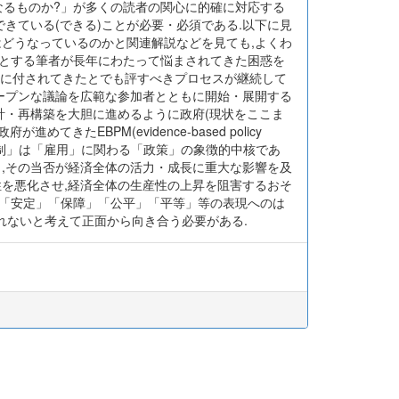
かなるものか?」が多くの読者の関心に的確に対応する
きている(できる)ことが必要・必須である.以下に見
はどうなっているのかと関連解説などを見ても,よくわ
」とする筆者が長年にわたって悩まされてきた困惑を
不問に付されてきたとでも評すべきプロセスが継続して
オープンな議論を広範な参加者とともに開始・展開する
計・再構築を大胆に進めるように政府(現状をここま
EBPM(evidence-based policy
規制」は「雇用」に関わる「政策」の象徴的中核であ
り,その当否が経済全体の活力・成長に重大な影響を及
性を悪化させ,経済全体の生産性の上昇を阻害するおそ
」「安定」「保障」「公平」「平等」等の表現へのは
れないと考えて正面から向き合う必要がある.