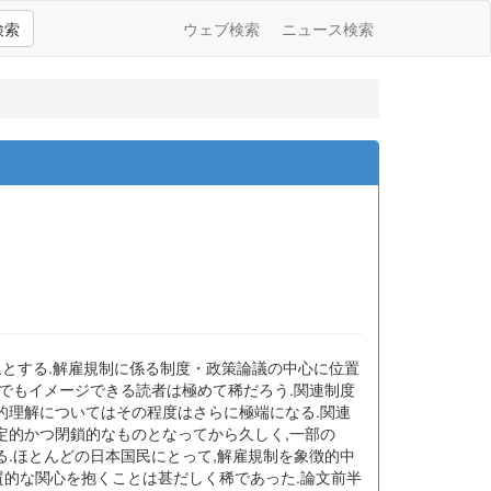
検索
ウェブ検索
ニュース検索
象とする.解雇規制に係る制度・政策論議の中心に位置
でもイメージできる読者は極めて稀だろう.関連制度
的理解についてはその程度はさらに極端になる.関連
定的かつ閉鎖的なものとなってから久しく,一部の
.ほとんどの日本国民にとって,解雇規制を象徴的中
実質的な関心を抱くことは甚だしく稀であった.論文前半