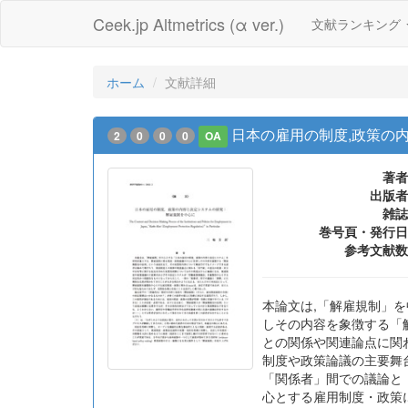
Ceek.jp Altmetrics (α ver.)
文献ランキング
ホーム
文献詳細
日本の雇用の制度,政策の
2
0
0
0
OA
著者
出版者
雑誌
巻号頁・発行日
参考文献数
本論文は,「解雇規制」
しその内容を象徴する「
との関係や関連論点に関
制度や政策論議の主要舞
「関係者」間での議論と
心とする雇用制度・政策に