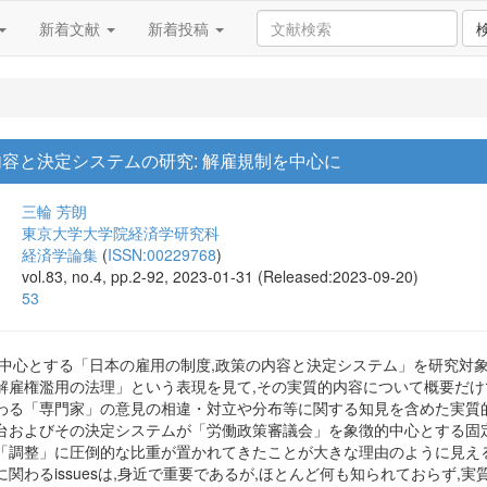
新着文献
新着投稿
内容と決定システムの研究: 解雇規制を中心に
三輪 芳朗
東京大学大学院経済学研究科
経済学論集
(
ISSN:00229768
)
vol.83, no.4, pp.2-92, 2023-01-31 (Released:2023-09-20)
53
を中心とする「日本の雇用の制度,政策の内容と決定システム」を研究対
解雇権濫用の法理」という表現を見て,その実質的内容について概要だけ
わる「専門家」の意見の相違・対立や分布等に関する知見を含めた実質
台およびその決定システムが「労働政策審議会」を象徴的中心とする固
「調整」に圧倒的な比重が置かれてきたことが大きな理由のように見える
関わるissuesは,身近で重要であるが,ほとんど何も知られておらず,