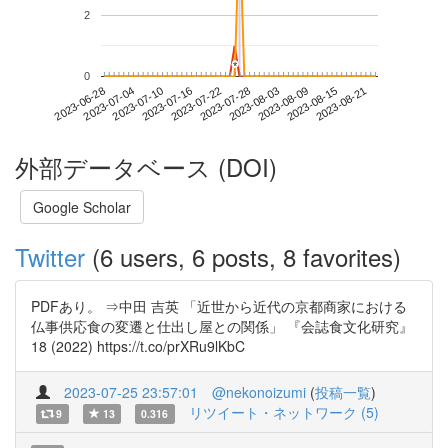
2
*
*
0
2023-08-15
2023-06-28
2023-07-16
2023-08-03
2023-08-21
2023-07-04
2023-07-22
2023-08-09
2023-07-10
2023-07-28
外部データベース (DOI)
Google Scholar
Twitter
(6 users, 6 posts, 8 favorites)
PDFあり。 ⇒中田 吉英 「近世から近代の京都商家における
仏事供応食の変遷と仕出し屋との関係」 『会誌食文化研究』
18 (2022) https://t.co/prXRu9lKbC
2023-07-25 23:57:01
@nekonoizumi
(
投稿一覧
)
リツイート・ネットワーク (5)
9
13
0.316