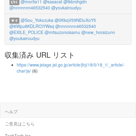
@morita11
@sasacat
@tkbrshgdn
5
@nnnnnnn46532540
@youkairoudyu
@Sou_Yokozuka
@0KkqV59NEtuXoY5
8
@8Wpu8KDLRCtYWsq
@nnnnnnn46532540
@EXILE_POLICE
@mitsuzonoisamu
@new_horaizunn
@youkairoudyu
収集済み URL リスト
https://www.jstage.jst.go.jp/article/jfcj/18/0/18_1/_article/-
char/ja/
(6)
ヘルプ
ご意見はこちら
TechTech Inc.