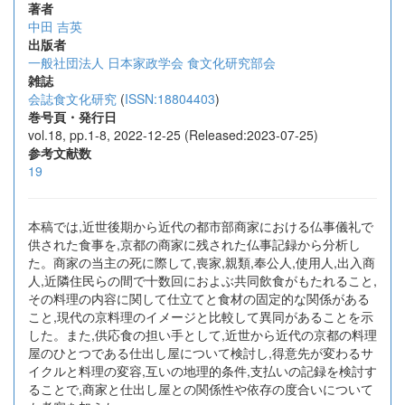
著者
中田 吉英
出版者
一般社団法人 日本家政学会 食文化研究部会
雑誌
会誌食文化研究
(
ISSN:18804403
)
巻号頁・発行日
vol.18, pp.1-8, 2022-12-25 (Released:2023-07-25)
参考文献数
19
本稿では,近世後期から近代の都市部商家における仏事儀礼で
供された食事を,京都の商家に残された仏事記録から分析し
た。商家の当主の死に際して,喪家,親類,奉公人,使用人,出入商
人,近隣住民らの間で十数回におよぶ共同飲食がもたれること,
その料理の内容に関して仕立てと食材の固定的な関係がある
こと,現代の京料理のイメージと比較して異同があることを示
した。また,供応食の担い手として,近世から近代の京都の料理
屋のひとつである仕出し屋について検討し,得意先が変わるサ
イクルと料理の変容,互いの地理的条件,支払いの記録を検討す
ることで,商家と仕出し屋との関係性や依存の度合いについて