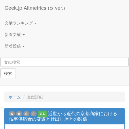
Ceek.jp Altmetrics (α ver.)
文献ランキング
新着文献
新着投稿
検索
ホーム
文献詳細
近世から近代の京都商家における
6
0
0
0
OA
仏事供応食の変遷と仕出し屋との関係