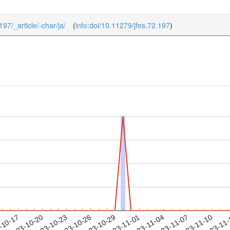
197/_article/-char/ja/
(
info:doi/10.11279/jfes.72.197
)
2023-11-07
2023-11-10
2023-11
-10-17
2
2023-10-20
2023-10-23
2023-10-26
2023-10-29
2023-11-01
2023-11-04