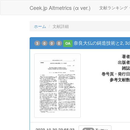
Ceek.jp Altmetrics (α ver.)
文献ランキング
ホーム
文献詳細
奈良大仏の鋳造技術と2, 3
3
0
0
0
OA
著者
出版者
雑誌
巻号頁・発行日
参考文献数
2023-10-30 23:55:33