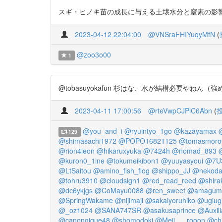
スギ・ヒノキ苗の成長に与える土壌水分と窒素の影響 森林は
2023-04-12 22:04:00
@VNSraFHIYuqyMfN
(
@zoo3o00
1
@tobasuyokafun 杉はな、水が結構必要やねん（強めの圧） h
2023-04-11 17:00:56
@rteVwpCJPlC6Abn
(
@you_and_i
@ryuintyo_1go
@kazayamax
129
@shimasachi1972
@POPO16821125
@tomasmoro
@rion4leon
@hikaruxyuka
@7424h
@nomad_893
@kuron0_1ine
@tokumeikibon1
@yuuyasyoui
@7U
@LtSaitou
@amino_fish_flog
@shippo_JJ
@nekoda
@tohru3910
@cloudsign1
@red_read_reed
@shira
@dc6ykjgs
@CoMayu0088
@ren_sweet
@amagumo
@SpringWakame
@nijimaji
@sakaiyoruhiko
@ugiug
@_oz1024
@SANA747SR
@asakusaprince
@Auxil
@canongigue48
@shomodoki
@Meji___rooon
@ch