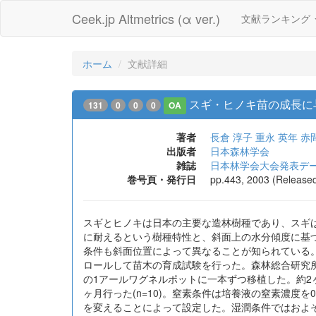
Ceek.jp Altmetrics (α ver.)
文献ランキング
ホーム
文献詳細
スギ・ヒノキ苗の成長に
131
0
0
0
OA
著者
長倉 淳子
重永 英年
赤
出版者
日本森林学会
雑誌
日本林学会大会発表デー
巻号頁・発行日
pp.443, 2003 (Release
スギとヒノキは日本の主要な造林樹種であり、スギ
に耐えるという樹種特性と、斜面上の水分傾度に基
条件も斜面位置によって異なることが知られている
ロールして苗木の育成試験を行った。森林総合研究所内
の1アールワグネルポットに一本ずつ移植した。約2
ヶ月行った(n=10)。窒素条件は培養液の窒素濃度を
を変えることによって設定した。湿潤条件ではおよそ2日