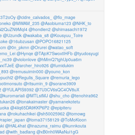
03T2oOy
@cidre_calvados_
@flo_mage
oneko
@MWAM_235
@Asobiuma123
@NHK_to
2QuZN9MqI4
@hondien2
@shimasachi1972
e
@Uzundk
@wakaba_s8
@Kousyuu_Toire
oke
@16ubzusan
@POPO16821125
scm
@0n_pkmn
@Orurei
@watao_soft
emo_Lei
@Hynqe
@TAjcK7SwoxtIHFb
@tyudosyugi
_nc39
@violonlove
@hMmQ7tghUp0ua6m
xiTJeE
@archer_hiro926
@fumidukim
_893
@remusuimin000
@youno_kon
puchi2
@Regulis_Square
@remuria_lego
otimonsuto
@ritsumin_9
@sorane3909
2
@YULAPIS9392
@7U3CV6sQC4OV8uX
@kuromariali
@MTLstMJ
@shu_cho
@tenohira962
tukan26
@tonakaimaster
@yamanekotetu
zuoka
@4iiq65DA9KKP6P2
@epipiteru
ana
@rokuhachikei
@sh50025962
@tomowg
rapier_japan
@toma37158129
@ToMoKioon
ki
@HAL4hat
@inazuma_raimu
@kunnkouta
ad
@with_badlang
@xB0nh0WAaNui1gG