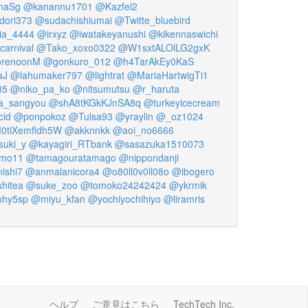
naSg
@kanannu1701
@Kazfel2
dori373
@sudachishiumai
@Twitte_bluebird
ia_4444
@irxyz
@iwatakeyanushi
@kikennaswichi
arnival
@Tako_xoxo0322
@W1sxtALOlLG2gxK
orenoonM
@gonkuro_012
@h4TarAkEy0KaS
aJ
@lahumaker797
@lightrat
@MariaHartwigTi1
85
@niko_pa_ko
@nitsumutsu
@r_haruta
_sangyou
@shA8tKGkKJnSA8q
@turkeyicecream
cid
@ponpokoz
@Tulsa93
@yraylin
@_oz1024
0tiXemfldh5W
@akknnkk
@aoi_no6666
suki_y
@kayagiri_RTbank
@sasazuka1510073
mo11
@tamagouratamago
@nippondanji
ishi7
@anmalanicora4
@o80ll0v0ll08o
@ibogero
hitea
@suke_zoo
@tomoko24242424
@ykrmik
phy5sp
@miyu_kfan
@yochiyochihiyo
@liramris
ヘルプ
ご意見はこちら
TechTech Inc.