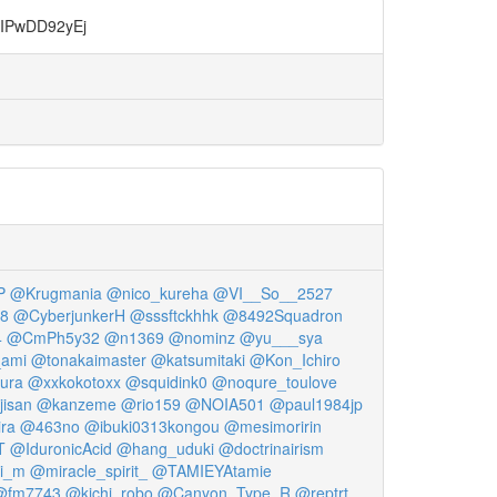
DD92yEj
P
@Krugmania
@nico_kureha
@VI__So__2527
8
@CyberjunkerH
@sssftckhhk
@8492Squadron
4
@CmPh5y32
@n1369
@nominz
@yu___sya
ami
@tonakaimaster
@katsumitaki
@Kon_Ichiro
ura
@xxkokotoxx
@squidink0
@noqure_toulove
isan
@kanzeme
@rio159
@NOIA501
@paul1984jp
ra
@463no
@ibuki0313kongou
@mesimoririn
T
@IduronicAcid
@hang_uduki
@doctrinairism
i_m
@miracle_spirit_
@TAMIEYAtamie
@fm7743
@kichi_robo
@Canyon_Type_R
@reptrt