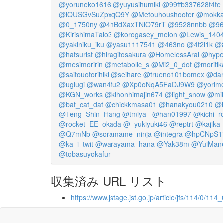
@yoruneko1616
@yuyusihumiki
@99ffb337628f4fe
@lQUSGvSuZpxqQ9Y
@Metouhoushooter
@mokka
@0_1750ny
@4hBdXaxTNlO79rT
@9528nnbb
@96
@KirishimaTalo3
@korogasey_melon
@Lewis_140
@yakiniku_iku
@yasu1117541
@463no
@4t2i1k
@
@hatsurist
@hiragitosakura
@HomelessArai
@hype
@mesimoririn
@metabolic_s
@Mi2_0_dot
@moritik
@saitouotorihiki
@seihare
@trueno101bomex
@dar
@ugiugi
@wan4fu2
@Xp0oNqA5FaDJ9W9
@yorime
@KGN_works
@kihonhimajin674
@light_snow
@mik
@bat_cat_dat
@chickkmasa01
@hanakyou0210
@i
@Teng_Shin_Hang
@tmiya_
@han01997
@kichi_r
@rocket_EE_okada
@_yukiyuki46
@reptrt
@kajika
@Q7mNb
@soramame_ninja
@integra
@hpCNpS1
@ka_i_twit
@warayama_hana
@Yak38m
@YuiMane
@tobasuyokafun
収集済み URL リスト
https://www.jstage.jst.go.jp/article/jfs/114/0/114_