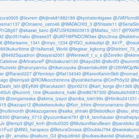
zura0905
@Ievrem
@kijinek81882189
@kyohatenkigaee
@JVAYtcmd
kema1137
@Omaeno_usiro46
@WADACHI3_3
@5hisate11
@SeriaSir
R1Q8g97
@akaswi_kanc
@ATUSHI28603915
@Mattsu_1017
@PX6RN
92
@jo351habu
@tosee3T
@iJKFH8PNDClW3wx
@izu3noa
@kskletru
6
@Marisame_1341
@nnyo_1234
@YGO_sukisukipi
@_841P_
@osuk
893kukurihime
@1tsAsmall_World
@llegiear_kgkcmg
@Shichimi_73_
@8492Squadron
@tasyara2001
@Werewolf_t_u_s
@Zeretkn
@ekim
Cafelove
@ArtnatureP
@hobakura0120
@kayu280
@slkrdf3
@summit
fuzivelo
@harunyanrou
@hikaruxyuka
@osentaku999
@125HWQpWw
er
@Rarao0227
@Yemixiyo
@flat134340
@KarenKaminSkiii
@nomad
mago
@isimiya9
@ROMkocchiminna
@yoshikichama
@CmPh5y32
@ke
ashi_Ishi
@EyK89
@harukazet1
@jori0210
@kart_korge
@n1369
@p
e93uh
@kuron0_1ine
@kusokora_haiki
@rei86787300
@tatsukichi081
09
@zengameaka
@akima_izayoi
@amiba_toki199x
@Himiko241231
015
@kazupo12
@kokekeoukoku
@Kon_Ichiro
@morunamano
@omoi
@nut6month
@okkazugames
@saika_shiraki
@Sieboldkun
@sisu_shi
6300
@tamaky_0712
@yuzumikan4791
@1A_tannhauser
@mathepiy
Jv
@lemp3
@lg0_kmh
@mitu0320
@MutsuniNaruBeam
@panidoku
@
1Fuzf
@ANG_harapeco
@BeturaGrossa
@DoubleJ794
@ewokakuma
yo
@r_amatsu
@saburo_G3
@squidink0
@suikasuikaoisii
@takatsu_g