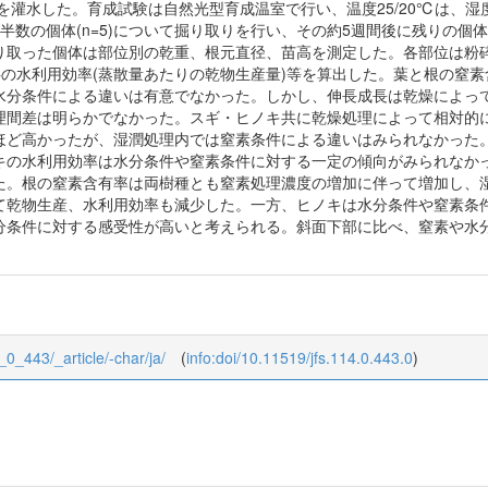
で培養液を灌水した。育成試験は自然光型育成温室で行い、温度25/20℃は、
半数の個体(n=5)について掘り取りを行い、その約5週間後に残りの個
り取った個体は部位別の乾重、根元直径、苗高を測定した。各部位は粉
後半の水利用効率(蒸散量あたりの乾物生産量)等を算出した。葉と根の窒
水分条件による違いは有意でなかった。しかし、伸長成長は乾燥によっ
間差は明らかでなかった。スギ・ヒノキ共に乾燥処理によって相対的に根
ほど高かったが、湿潤処理内では窒素条件による違いはみられなかった
キの水利用効率は水分条件や窒素条件に対する一定の傾向がみられなか
た。根の窒素含有率は両樹種とも窒素処理濃度の増加に伴って増加し、
て乾物生産、水利用効率も減少した。一方、ヒノキは水分条件や窒素条
分条件に対する感受性が高いと考えられる。斜面下部に比べ、窒素や水
4_0_443/_article/-char/ja/
(
info:doi/10.11519/jfs.114.0.443.0
)