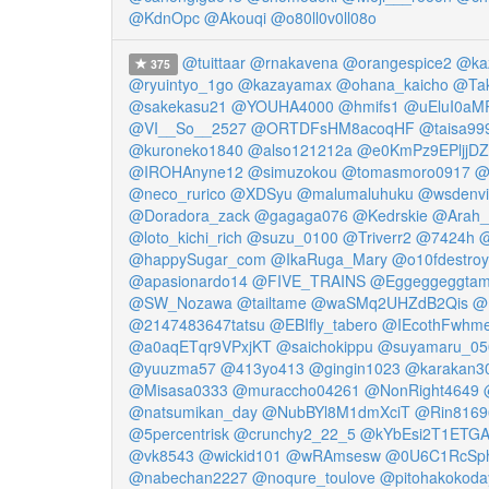
@KdnOpc
@Akouqi
@o80ll0v0ll08o
@tuittaar
@rnakavena
@orangespice2
@ka
375
@ryuintyo_1go
@kazayamax
@ohana_kaicho
@Ta
@sakekasu21
@YOUHA4000
@hmifs1
@uEluI0aM
@VI__So__2527
@ORTDFsHM8acoqHF
@taisa99
@kuroneko1840
@also121212a
@e0KmPz9EPljjDZ
@IROHAnyne12
@simuzokou
@tomasmoro0917
@
@neco_rurico
@XDSyu
@malumaluhuku
@wsdenvi
@Doradora_zack
@gagaga076
@Kedrskie
@Arah_
@loto_kichi_rich
@suzu_0100
@Triverr2
@7424h
@
@happySugar_com
@IkaRuga_Mary
@o10fdestroy
@apasionardo14
@FIVE_TRAINS
@Eggeggeggta
@SW_Nozawa
@tailtame
@waSMq2UHZdB2Qis
@D
@2147483647tatsu
@EBIfly_tabero
@IEcothFwhm
@a0aqETqr9VPxjKT
@saichokippu
@suyamaru_05
@yuuzma57
@413yo413
@gingin1023
@karakan3
@Misasa0333
@muraccho04261
@NonRight4649
@natsumikan_day
@NubBYl8M1dmXciT
@Rin8169
@5percentrisk
@crunchy2_22_5
@kYbEsi2T1ETGA
@vk8543
@wickid101
@wRAmsesw
@0U6C1RcSph
@nabechan2227
@noqure_toulove
@pitohakokoda