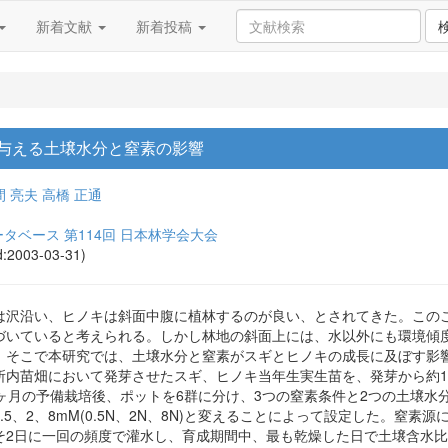
新着文献
新着投稿
与える土壌水分と窒素の影響
間 亮夫
高橋 正通
タベース 第114回 日本林学会大会
d:2003-03-31)
は沢沿い、ヒノキは斜面中腹に植林するのが良い、とされてきた。この
づいていると考えられる。しかし林地の斜面上には、水以外にも環境傾
。そこで本研究では、土壌水分と窒素がスギとヒノキの成長に及ぼす影
苗畑において発芽させたスギ、ヒノキ当年生実生苗を、発芽から約1ヶ月後に赤
ヶ月の予備栽培後、ポットを6群に分け、3つの窒素条件と2つの土壌水分
0.5、2、8mM(0.5N、2N、8N)と変えることによって設定した。
に一回の頻度で灌水し、育成期間中、最も乾燥した日で土壌含水比がθ=0.