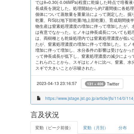
ではθ=0.30(-0.06MPa)程度に乾燥した時点
長成長を測定した。処理開始から約7週間後に各処理
個体について蒸散量を重量法によって測定した。掘
乾重、R/S比(地下部乾重/地上部乾重)、育成期間
物生産は窒素処理濃度の増加に伴って増加したが、
は有意でなかった。ヒノキは伸長成長についても処理
は、両樹種とも乾燥処理内では窒素処理濃度が低い
たが、窒素処理濃度の増加に伴って増加した。ヒノ
増加に伴って増加し、水分条件の影響は受けなかっ
って伸長成長が低下し、窒素処理濃度の減少によっ
これらのことから、スギはヒノキに比べ、窒素、水
スギで大きいことが示唆された。
2023-04-13 23:16:57
Twitter
131 + 406
https://www.jstage.jst.go.jp/article/jfs/114/0/11
言及状況
変動（ピーク前後）
変動（月別）
分布