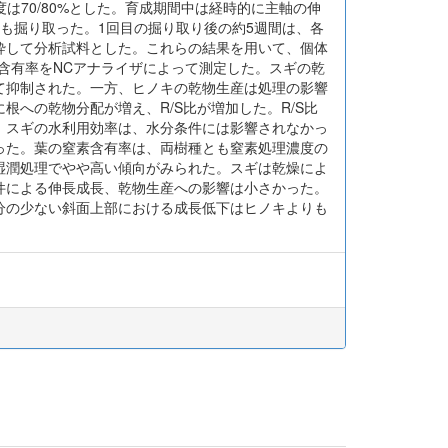
湿度は70/80%とした。育成期間中は経時的に主軸の伸
体も掘り取った。1回目の掘り取り後の約5週間は、各
砕して分析試料とした。これらの結果を用いて、個体
素含有率をNCアナライザによって測定した。スギの乾
て抑制された。一方、ヒノキの乾物生産は処理の影響
への乾物分配が増え、R/S比が増加した。R/S比
。スギの水利用効率は、水分条件には影響されなかっ
った。葉の窒素含有率は、両樹種とも窒素処理濃度の
湿潤処理でやや高い傾向がみられた。スギは乾燥によ
件による伸長成長、乾物生産への影響は小さかった。
分の少ない斜面上部における成長低下はヒノキよりも