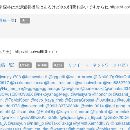
水源涵養機能はあるけど水の消費も多いですからね https://t.co/IPw
投稿一覧
)
1
ttps://t.co/wxl9DhxuTx
投稿一覧
)
リツイート・ネットワーク (129)
143
459
0.205
@suigyu703
@takawata19
@ggpetit
@sc_urraraca
@fNh06lZgXhksQn
0917
@xxxkanochinxxx
@tres_tres_bon
@ouiouivolbox
@you8882700
@Na_me_n
@Eggeggeggtamago
@avgtom
@bonehookj
@orinatsu33
3CV6sQC4OV8uX
@nekoyanagiMegu
@wasiyara
@nonchipi
@azami_
ni
@ToMoKioon
@revo_kaya_frab
@BeturaGrossa
@0w0kuzu
@483k
ke_dori373
@mokeeuph
@99ffb337628f4fe
@shion0614
@geLgoog_oj
hebi
@nitsumutsu
@RuinDig
@kaya_chi_corun
@lightrat
@narumiaki
i
@arikichi
@shA8tKGkKJnSA8q
@fujiusa
@myu_lilycub
@GinSk20DE
ia_A
@sinsyun
@nilini_p
@oTakkTakagi
@yfM0tiXemfldh5W
@nakazak
ickkmasa01
@bat_cat_dat
@wamtst
@thimathimaki
@tohkage3_10_