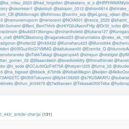
@ba_mitsu_2023
@had_forgotten
@hakatano_si_o
@HRPHW6KNfy0
tery
@oisoresan1
@qkotoyh
@satopon_0312
@shion0614
@shirake_
cm_CB
@bibliomagic
@bihimosu
@contro_scp
@geLgoog_ojisan
@ia
45
@nemunemuporin
@nenecemi
@NOIA501
@recca_2525
@shachi_c
8810umemi
@Beni_Beni7hhrb
@cHtYQ0JAacmFHjy
@Dr30_turbo
@f
ractimom
@ibuki0313kongou
@irohanihotetd
@itukana127
@Kurogar
a_craft
@MRCBisstrong
@naganeko223
@narumiakira
@neko_sk_19
a2goron
@hotter22
@hrk5432
@Kumaharu423
@Murcott44
@schema
idori
@0SfGuzVtcQ7VMMG
@daifukusan00
@Eremita_Q
@IduronicA
enotoraneko
@oTakkTakagi
@sagaruya45
@sinsyun
@vestigial
@yfM
ttan_gomen_02
@jillssandwich
@lovedixiekitty
@thimathimaki
@hanet
obo
@n_soda
@CCJu30QzF4if75A
@hatyan1225
@turna_22
@doude
_6
@na_bigeast
@bblack_87bh9k
@KebabWagon
@keijien
@AkikoOon
73AH22TC
@0305Tukuyomi
@lily34106265
@s7KUSAKAYU
@subaras
kineko
@chun_jin34979
@j7w2kansen
@Tebasaki300Teba
@hydoro
0_443/_article/-char/ja/
(131)