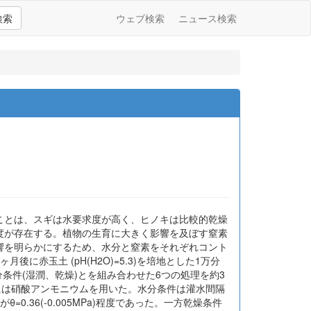
検索
ウェブ検索
ニュース検索
ことは、スギは水要求度が高く、ヒノキは比較的乾燥
度が存在する。植物の生育に大きく影響を及ぼす窒素
響を明らかにするため、水分と窒素をそれぞれコント
玉土 (pH(H2O)=5.3)を培地とした1万分
条件(湿潤、乾燥)とを組み合わせた6つの処理を約3
窒素源には硝酸アンモニウムを用いた。水分条件は灌水間隔
36(-0.005MPa)程度であった。一方乾燥条件