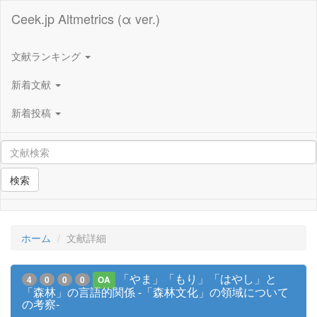
Ceek.jp Altmetrics (α ver.)
文献ランキング
新着文献
新着投稿
検索
ホーム
文献詳細
「やま」「もり」「はやし」と
4
0
0
0
OA
「森林」の言語的関係 -「森林文化」の領域について
の考察-