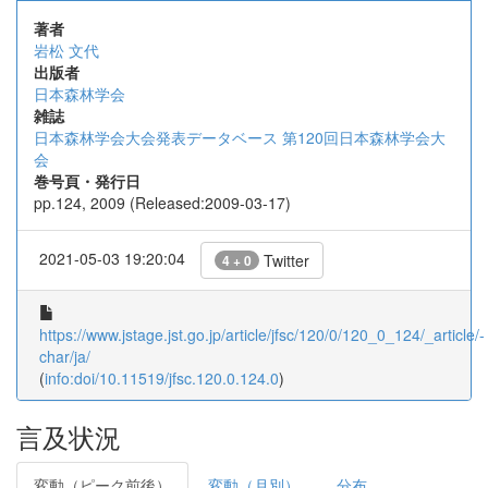
著者
岩松 文代
出版者
日本森林学会
雑誌
日本森林学会大会発表データベース 第120回日本森林学会大
会
巻号頁・発行日
pp.124, 2009 (Released:2009-03-17)
2021-05-03 19:20:04
Twitter
4 + 0
https://www.jstage.jst.go.jp/article/jfsc/120/0/120_0_124/_article/-
char/ja/
(
info:doi/10.11519/jfsc.120.0.124.0
)
言及状況
変動（ピーク前後）
変動（月別）
分布