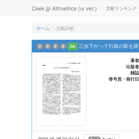
Ceek.jp Altmetrics (α ver.)
文献ランキング
ホーム
文献詳細
三歩下がって行政の影を踏
2
0
0
0
OA
著者
出版者
雑誌
巻号頁・発行日
2023-06-28 21:21:11