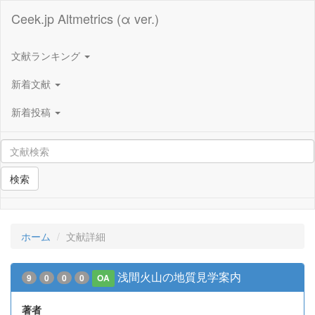
Ceek.jp Altmetrics (α ver.)
文献ランキング
新着文献
新着投稿
検索
ホーム
文献詳細
浅間火山の地質見学案内
9
0
0
0
OA
著者