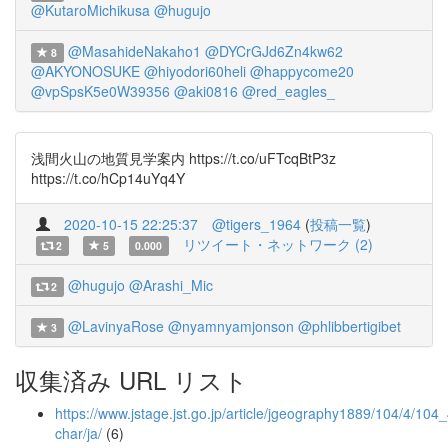
@KutaroMichikusa
@hugujo
@MasahideNakaho1
@DYCrGJd6Zn4kw62
8
@AKYONOSUKE
@hiyodori60heli
@happycome20
@vpSpsK5e0W39356
@aki0816
@red_eagles_
浅間火山の地質見学案内 https://t.co/uFTcqBtP3z
https://t.co/hCp14uYq4Y
2020-10-15 22:25:37
@tigers_1964
(
投稿一覧
)
リツイート・ネットワーク (2)
2
5
0.000
@hugujo
@Arashi_Mic
2
@LavinyaRose
@nyamnyamjonson
@phlibbertigibet
3
収集済み URL リスト
https://www.jstage.jst.go.jp/article/jgeography1889/104/4/104_
char/ja/
(6)