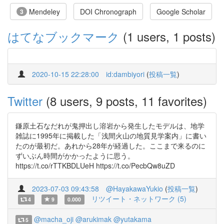
Mendeley
DOI Chronograph
Google Scholar
3
はてなブックマーク
(1 users, 1 posts)
2020-10-15 22:28:00
id:dambiyori
(
投稿一覧
)
Twitter
(8 users, 9 posts, 11 favorites)
鎌原土石なだれが鬼押出し溶岩から発生したモデルは、地学
雑誌に1995年に掲載した「浅間火山の地質見学案内」に書い
たのが最初だ。あれから28年が経過した。ここまで来るのに
ずいぶん時間がかかったように思う。
https://t.co/rTTKBDLUeH https://t.co/PecbQw8uZD
2023-07-03 09:43:58
@HayakawaYukio
(
投稿一覧
)
リツイート・ネットワーク (5)
4
9
0.000
@macha_oji
@arukimak
@yutakama
5