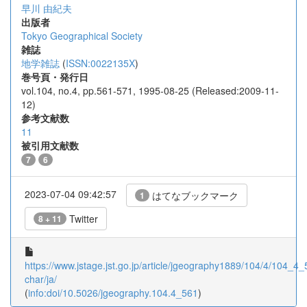
早川 由紀夫
出版者
Tokyo Geographical Society
雑誌
地学雑誌
(
ISSN:0022135X
)
巻号頁・発行日
vol.104, no.4, pp.561-571, 1995-08-25 (Released:2009-11-
12)
参考文献数
11
被引用文献数
7
6
2023-07-04 09:42:57
はてなブックマーク
1
Twitter
8 + 11
https://www.jstage.jst.go.jp/article/jgeography1889/104/4/104_4_5
char/ja/
(
info:doi/10.5026/jgeography.104.4_561
)