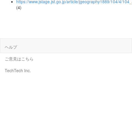
https://www.jstage.jst.go.jp/article/jgeography1889/104/4/10
(4)
ヘルプ
ご意見はこちら
TechTech Inc.