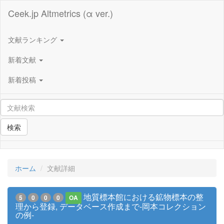
Ceek.jp Altmetrics (α ver.)
文献ランキング
新着文献
新着投稿
検索
ホーム
文献詳細
地質標本館における鉱物標本の整
5
0
0
0
OA
理から登録, データベース作成まで-岡本コレクション
の例-