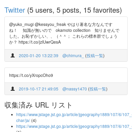
Twitter
(5 users, 5 posts, 15 favorites)
@yuko_mugi @kessyou_freak やはり著名な方なんです
ね！ 知識が無いので okamoto collection 知りませんで
した。お恥ずかしい、、（＾＾； これらの標本群でしょう
か？ https://t.co/jzlUwrQesA
2020-01-20 13:22:39
@chimura_
(
投稿一覧
)
https://t.co/yXropcOho9
2019-10-17 21:49:05
@nassy1470
(
投稿一覧
)
収集済み URL リスト
https://www.jstage.jst.go.jp/article/jgeography1889/107/6/107_
char/ja/
(4)
https://www.jstage.jst.go.jp/article/jgeography1889/107/6/10