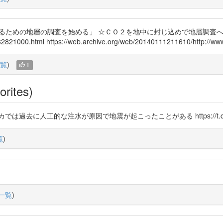
めるための地層の調査を始める」 ☆ＣＯ２を地中に封じ込めで地層調査へ
2821000.html https://web.archive.org/web/20140111211610/http://www3
覧
)
1
orites)
去に人工的な注水が原因で地震が起こったことがある https://t.co/o
覧
)
一覧
)