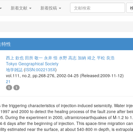
新着文献
新着投稿
生特性
西上 欽也
田所 敬一
永井 悟
水野 高志
加納 靖之
平松 良浩
Tokyo Geographical Society
地学雑誌
(
ISSN:0022135X
)
vol.111, no.2, pp.268-276, 2002-04-25 (Released:2009-11-12)
21
1
1
 the triggering characteristics of injection-induced seismicity. Water in
n 1997 and 2000 to detect the healing process of the fault zone after
5. During the experiment in 2000, ultramicroearthquakes of M-1.2 to 1
 4-6 days after the beginning of injection. This space-time migration ca
lity estimated near the surface, at about 540-800 m depth, is extrapol