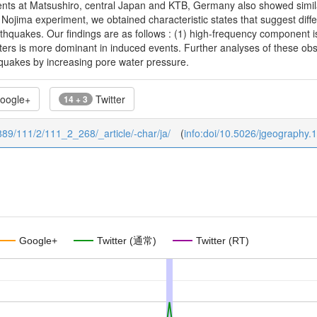
nts at Matsushiro, central Japan and KTB, Germany also showed similar
 Nojima experiment, we obtained characteristic states that suggest dif
thquakes. Our findings are as follows : (1) high-frequency component is
ters is more dominant in induced events. Further analyses of these obse
quakes by increasing pore water pressure.
oogle+
Twitter
14 + 3
1889/111/2/111_2_268/_article/-char/ja/
(
info:doi/10.5026/jgeography.
Google+
Twitter (通常)
Twitter (RT)