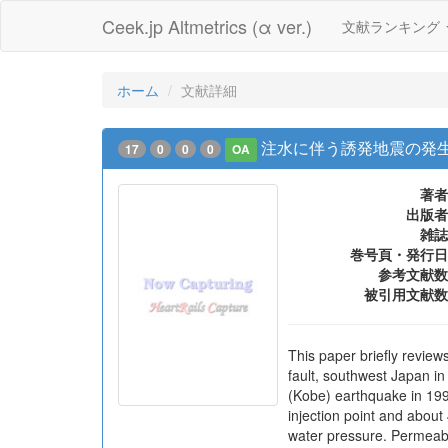
Ceek.jp Altmetrics (α ver.)
文献ランキング
ホーム
文献詳細
注水に伴う誘発地震の発
17
0
0
0
OA
著者
出版者
雑誌
巻号頁・発行日
参考文献数
被引用文献数
This paper briefly reviews
fault, southwest Japan i
(Kobe) earthquake in 199
injection point and about
water pressure. Permeabi