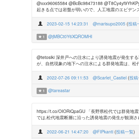
@xxx96065584 @BcBc98473188 @T8C
起きる点では岩盤が弱いので、人工地震のエビデンスとしては弱
2023-02-15 14:23:31
@marisupo2005
(
投稿
@jMBCt0Y6XQROMHl
1
@tetosiki 深井戸への注水により誘発地震が発生する現
が、自然現象の地下への注水による群発地震は、松
2022-07-26 09:11:53
@Scarlet_Castiel
(
投稿
@tareastar
1
https://t.co/OIORiQpaGU 「長野県松代では
では,松代地震断層に沿った誘発地震の発生が観測され,それに基
2022-06-21 14:47:20
@FIPkanti
(
投稿一覧
)