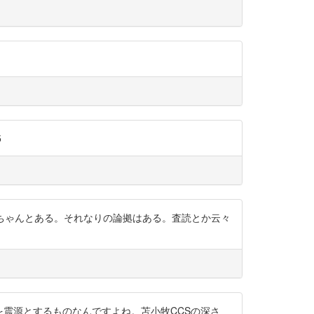
5
ちゃんとある。それなりの論拠はある。査読とか云々
さ数kmを震源とするものなんですよね。苫小牧CCSの深さ