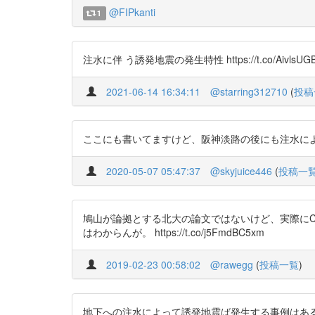
@FIPkanti
1
注水に伴 う誘発地震の発生特性 https://t.co/AivlsUG
2021-06-14 16:34:11
@starring312710
(
投稿
ここにも書いてますけど、阪神淡路の後にも注水による群発地震
2020-05-07 05:47:37
@skyjuice446
(
投稿一
鳩山が論拠とする北大の論文ではないけど、実際に
はわからんが。 https://t.co/j5FmdBC5xm
2019-02-23 00:58:02
@rawegg
(
投稿一覧
)
地下への注水によって誘発地震ば発生する事例はあるようです