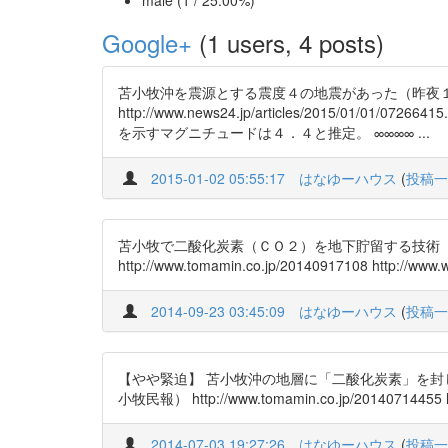
male (1 / 25.00%)
Google+
(1 users, 4 posts)
苫小牧沖を震源とする震度４の地震があった（昨夜１
http://www.news24.jp/articles/20
を示すマグニチュードは４．４と推定。 ∞∞∞∞ ...
2015-01-02 05:55:17
はなゆーハウス
(
投稿一
苫小牧で二酸化炭素（ＣＯ２）を地下貯留する技術
http://www.tomamin.co.jp/20140917108
2014-09-23 03:45:09
はなゆーハウス
(
投稿一
【やや緊迫】 苫小牧沖の地層に「二酸化炭素」を封
小牧民報） http://www.tomamin.co.jp/201407
2014-07-03 19:27:26
はなゆーハウス
(
投稿一