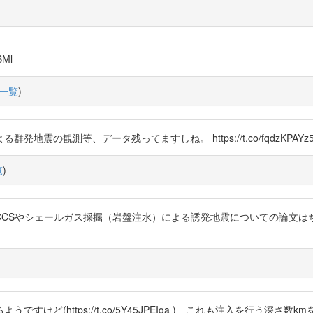
BMl
一覧
)
の観測等、データ残ってますしね。 https://t.co/fqdzKPAYz
覧
)
CCSやシェールガス採掘（岩盤注水）による誘発地震についての論文は
けど(https://t.co/5Y45JPEIga )、これも注入を行う深