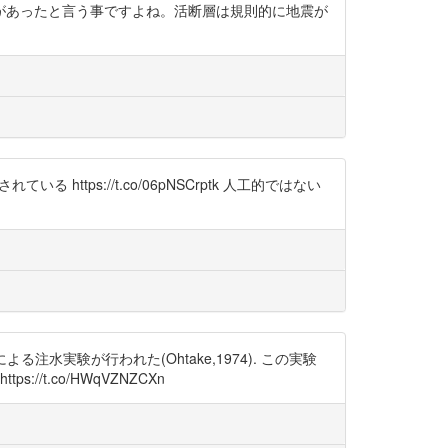
断層付近で地震があったと言う事ですよね。活断層は規則的に地震が
https://t.co/06pNSCrptk 人工的ではない
削による注水実験が行われた(Ohtake,1974). この実験
/t.co/HWqVZNZCXn