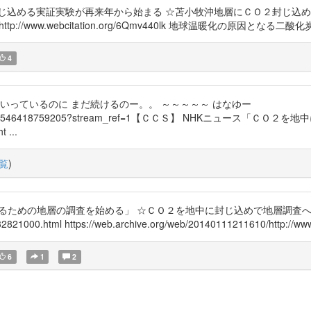
じ込める実証実験が再来年から始まる ☆苫小牧沖地層にＣＯ２封じ込
714455 http://www.webcitation.org/6Qmv440lk 地球温暖化
4
いっているのに まだ続けるのー。。 ～～～～～ はなゆー
9/posts/10202546418759205?stream_ref=1【ＣＣＳ】 NHK
...
覧
)
めるための地層の調査を始める」 ☆ＣＯ２を地中に封じ込めで地層調査へ
2821000.html https://web.archive.org/web/20140111211610/http://www3.
6
1
2