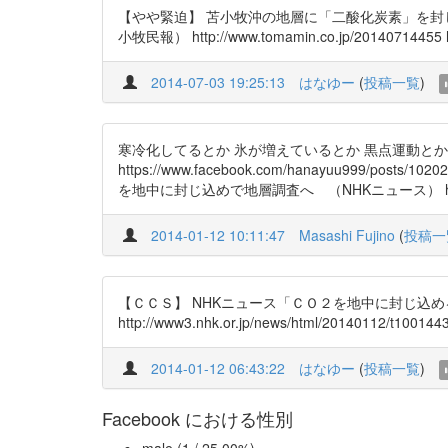
【やや緊迫】 苫小牧沖の地層に「二酸化炭素」を封
小牧民報） http://www.tomamin.co.jp/20140
2014-07-03 19:25:13
はなゆー
(
投稿一覧
)
寒冷化してるとか 氷が増えているとか 黒点運動とか
https://www.facebook.com/hanayuu99
を地中に封じ込めで地層調査へ （NHKニュース） ht 
2014-01-12 10:11:47
Masashi Fujino
(
投稿一
【ＣＣＳ】 NHKニュース「ＣＯ２を地中に封じ込
http://www3.nhk.or.jp/news/html/20140112/t1001443
2014-01-12 06:43:22
はなゆー
(
投稿一覧
)
Facebook における性別