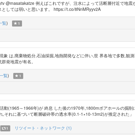
y4yf9YhKPytv @masatakatze 例えばこれですが、注水によって活
いと思います。 https://t.co/8NnMRyyv2A
一覧
)
1
象 は,廃棄物処分,石油採掘,地熱開発などに伴い,世 界各地で多数,観測されている 
代群発地震が有名。
一覧
)
1
群発地震活動(1965～1966年)が 終息 した後の1970年,1800mボアホールの掘
づいて断層破砕帯の透水率(0.1-1×10-13m2)が推定された」 https:/
リツイート・ネットワーク (1)
1