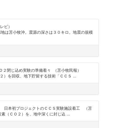
テレビ）
地震があった。震源地は苫小牧沖。震源の深さは３０キロ。地震の規模
Ｏ２閉じ込め実験の準備着々 （苫小牧民報）
二酸化炭素（ＣＯ２）を回収、地下貯留する技術「ＣＣＳ ...
め 日本初プロジェクトのＣＣＳ実験施設着工 （苫
因となる二酸化炭素（ＣＯ２）を、地中深くに封じ込 ...