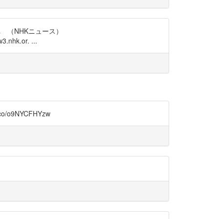
 （NHKニュース）
.nhk.or. ...
9NYCFHYzw