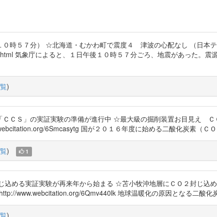
０時５７分） ☆北海道・むかわ町で震度４ 津波の心配なし （日本
15/01/01/07266415.html 気象庁によると、１日午後１０時５７分ごろ、
覧
)
「ＣＣＳ」の実証実験の準備が進行中 ☆最大級の掘削装置お目見え Ｃ
 http://www.webcitation.org/6Smcasytg 国が２０１６年度に始める
覧
)
1
じ込める実証実験が再来年から始まる ☆苫小牧沖地層にＣＯ２封じ込
14455 http://www.webcitation.org/6Qmv440lk 地球温暖化の原
覧
)