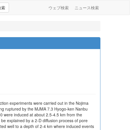
検索
ウェブ検索
ニュース検索
jection experiments were carried out in the Nojima
 being ruptured by the MJMA 7.3 Hyogo-ken Nanbu
.0 were induced at about 2.5-4.5 km from the
n be explained by a 2-D diffusion process of pore
ated well to a depth of 2-4 km where induced events