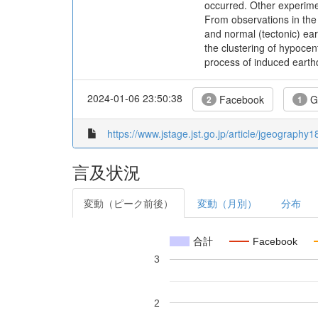
occurred. Other experime
From observations in the
and normal (tectonic) ear
the clustering of hypocen
process of induced earth
2024-01-06 23:50:38
Facebook
G
2
1
https://www.jstage.jst.go.jp/article/jgeography
言及状況
変動（ピーク前後）
変動（月別）
分布
合計
Facebook
3
2