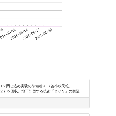
-08
016-05-11
2016-05-14
2016-05-17
2016-05-20
Ｏ２閉じ込め実験の準備着々 （苫小牧民報）
める二酸化炭素（ＣＯ２）を回収、地下貯留する技術「ＣＣＳ」の実証 ...