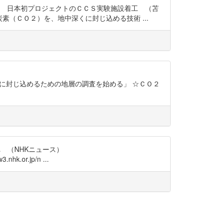
め 日本初プロジェクトのＣＣＳ実験施設着工 （苫
の原因となる二酸化炭素（ＣＯ２）を、地中深くに封じ込める技術 ...
ニュース「ＣＯ２を地中に封じ込めるための地層の調査を始める」 ☆ＣＯ２
 （NHKニュース）
nhk.or.jp/n ...