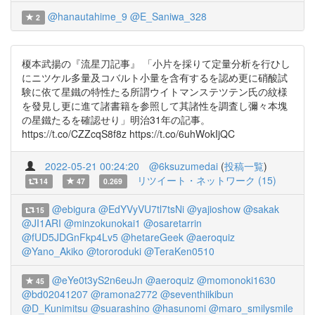
@hanautahime_9
@E_Saniwa_328
2
榎本武揚の『流星刀記事』 「小片を採りて定量分析を行ひし
にニツケル多量及コバルト小量を含有するを認め更に硝酸試
験に依て星鐵の特性たる所謂ウイトマンステツテン氏の紋様
を發見し更に進て諸書籍を参照して其諸性を調査し彌々本塊
の星鐵たるを確認せり」明治31年の記事。
https://t.co/CZZcqS8f8z https://t.co/6uhWokIjQC
2022-05-21 00:24:20
@6ksuzumedai
(
投稿一覧
)
リツイート・ネットワーク (15)
14
47
0.269
@ebigura
@EdYVyVU7tl7tsNi
@yajioshow
@sakak
15
@JI1ARI
@minzokunokai1
@osaretarrin
@fUD5JDGnFkp4Lv5
@hetareGeek
@aeroquiz
@Yano_Akiko
@tororoduki
@TeraKen0510
@eYe0t3yS2n6euJn
@aeroquiz
@momonoki1630
45
@bd02041207
@ramona2772
@seventhiikibun
@D_Kunimitsu
@suarashino
@hasunomi
@maro_smilysmile