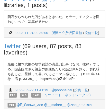
libraries, 1 posts)
隕石から作られた刀があるときいた。カラー、モノクロは問
わないので、写真が見たい。
2023-11-24 00:30:00
所沢市立所沢図書館
(
投稿一覧
)
Twitter
(69 users, 87 posts, 83
favorites)
最後に榎本武揚の地学雑誌の流星刀記事（なお、抜粋）でし
め。国吉国宗さん視点の鍛錬あたりの話は興味深く、切れ味
もあると。星鐡って書いてるとロマン感じる。（1902 年 14
巻 1 号 p. 33-39_1） https://t.co/j8Z1Knf8Ph
2022-05-22 11:41:19
@poponainai
(
投稿一覧
)
リツイート・ネットワーク (3)
3
3
0.408
@E_Saniwa_328
@__mahiro__
@zion_ametista
3