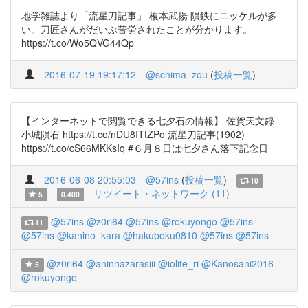
地学雑誌より「流星刀記事」 榎本武揚 隕鉄にニッケルが多
い。刀匠さんがだいぶ苦労されたことが分かります。
https://t.co/Wo5QVG44Qp
2016-07-19 19:17:12
@schima_zou
(
投稿一覧
)
【インターネットで閲覧できる七夕石の情報】 佐賀天文録‐
小城隕石 https://t.co/nDU8ITtZPo 流星刀記事(1902)
https://t.co/cS66MKKsIq #６月８日は七夕さん落下記念日
2016-06-08 20:55:03
@57ins
(
投稿一覧
)
10
リツイート・ネットワーク (11)
5
0.400
@57ins
@z0ri64
@57ins
@rokuyongo
@57ins
11
@57ins
@kanino_kara
@hakuboku0810
@57ins
@57ins
@z0ri64
@aninnazarasiii
@iolite_ri
@Kanosani2016
5
@rokuyongo