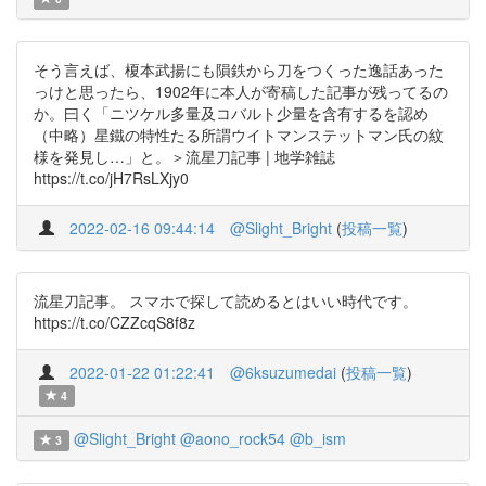
そう言えば、榎本武揚にも隕鉄から刀をつくった逸話あった
っけと思ったら、1902年に本人が寄稿した記事が残ってるの
か。曰く「ニツケル多量及コバルト少量を含有するを認め
（中略）星鐵の特性たる所謂ウイトマンステットマン氏の紋
様を発見し…」と。＞流星刀記事 | 地学雑誌
https://t.co/jH7RsLXjy0
2022-02-16 09:44:14
@Slight_Bright
(
投稿一覧
)
流星刀記事。 スマホで探して読めるとはいい時代です。
https://t.co/CZZcqS8f8z
2022-01-22 01:22:41
@6ksuzumedai
(
投稿一覧
)
4
@Slight_Bright
@aono_rock54
@b_ism
3