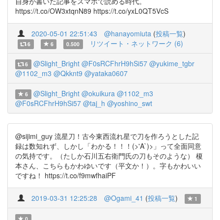
自身が書いた記事をスマホで読める時代。
https://t.co/OW3xtqnN89 https://t.co/yxL0QT5VcS
2020-05-01 22:51:43
@hanayomiuta
(
投稿一覧
)
リツイート・ネットワーク (6)
6
6
0.500
@Slight_Bright
@F0sRCFhrH9hSi57
@yukime_tgbr
6
@1102_m3
@Qkknt9
@yataka0607
@Slight_Bright
@okuikura
@1102_m3
6
@F0sRCFhrH9hSi57
@taj_h
@yoshino_swt
@sijimi_guy 流星刀！古今東西流れ星で刀を作ろうとした記
録は数知れず、しかし「わかる！！！(>'A`)>」って全面同意
の気持です。（たしか石川五右衛門氏の刀もそのような） 榎
本さん、こちらもかわゆいです（平文か！）。字もかわいい
ですね！ https://t.co/f9mwfhaiPF
2019-03-31 12:25:28
@Ogami_41
(
投稿一覧
)
1
0