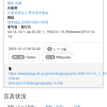
榎本 武揚
出版者
公益社団法人 東京地学協会
雑誌
地学雑誌
(
ISSN:0022135X
)
巻号頁・発行日
vol.14, no.1, pp.33-39_1, 1902-01-15 (Released:2010-10-
13)
2023-12-12 06:32:42
レファ協
1
Twitter
Wikipedia
69 + 83
2 + 3
https://www.jstage.jst.go.jp/article/jgeography1889/14/1/14_1_33/_
char/ja/
(
info:doi/10.5026/jgeography.14.33
)
言及状況
変動（ピーク前後）
変動（月別）
分布