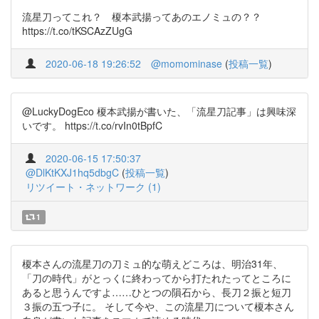
流星刀ってこれ？ 榎本武揚ってあのエノミュの？？
https://t.co/tKSCAzZUgG
2020-06-18 19:26:52
@momominase
(
投稿一覧
)
@LuckyDogEco 榎本武揚が書いた、「流星刀記事」は興味深
いです。 https://t.co/rvIn0tBpfC
2020-06-15 17:50:37
@DlKtKXJ1hq5dbgC
(
投稿一覧
)
リツイート・ネットワーク (1)
1
榎本さんの流星刀の刀ミュ的な萌えどころは、明治31年、
「刀の時代」がとっくに終わってから打たれたってところに
あると思うんですよ……ひとつの隕石から、長刀２振と短刀
３振の五つ子に。 そして今や、この流星刀について榎本さん