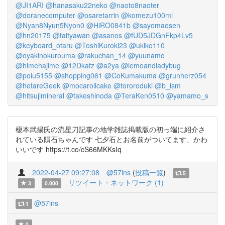
@JI1ARI
@hanasaku22neko
@naoto8naoter
@doranecomputer
@osaretarrin
@komezu100ml
@Nyan8Nyun5Nyon0
@HiRO0841b
@sayomaosen
@hn20175
@taityawan
@asanos
@fUD5JDGnFkp4Lv5
@keyboard_otaru
@ToshiKuroki23
@ukiko110
@oyakinokurouma
@rakuchan_14
@yuunamo
@himehajime
@12Dkatz
@a2ya
@lemoandladybug
@poiu5155
@shopping061
@CoKumakuma
@grunherz054
@hetareGeek
@mocarollcake
@tororoduki
@b_ism
@hitsujimineral
@takeshinoda
@TeraKen0510
@yamamo_s
榎本武揚氏の流星刀記事の地学雑誌掲載版の初っ端に紹介さ
れている隕石ちゃんです 七夕石とお名前がついてます、かわ
いいです https://t.co/cS66MKKsIq
2022-04-27 09:27:08
@57ins
(
投稿一覧
)
5
リツイート・ネットワーク (1)
3
0.000
@57ins
1
0