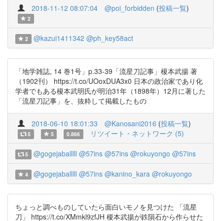
2018-11-12 08:07:04
@poi_forbidden
(
投稿一覧
)
2
@kazui1411342
@ph_key58act
2
「地学雑誌, 14 巻1号」p.33-39「流星刀記事」榎本武揚 著
（1902刊） https://t.co/UOoxDUA3x0 日本の政治家であり化
学者でもある榎本武明氏が明治31年（1898年）12月に著した
「流星刀記事」を、抜粋して掲載したもの
2018-06-10 18:01:33
@Kanosani2016
(
投稿一覧
)
リツイート・ネットワーク (5)
5
5
0.866
@gogejaballlll
@57ins
@57ins
@rokuyongo
@57ins
5
@gogejaballlll
@57ins
@kanino_kara
@rokuyongo
4
ちょっと調べものしていたら面白いモノを見つけた 「流星
刀」 https://t.co/XMmkl9zfJH 榎本武揚が鉄隕石から作らせた