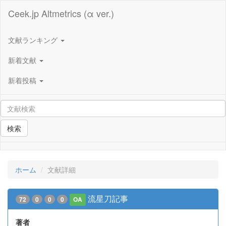
Ceek.jp Altmetrics (α ver.)
文献ランキング
新着文献
新着投稿
検索
ホーム
文献詳細
流星刀記事
72
0
0
0
OA
著者