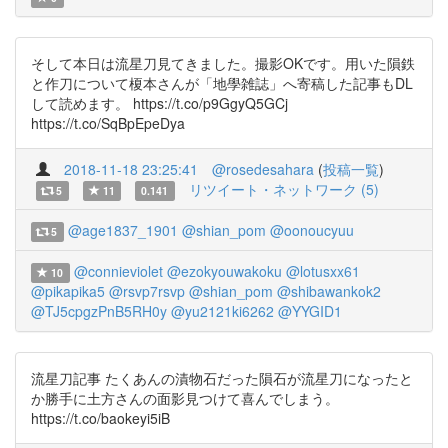
そして本日は流星刀見てきました。撮影OKです。用いた隕鉄
と作刀について榎本さんが「地學雑誌」へ寄稿した記事もDL
して読めます。 https://t.co/p9GgyQ5GCj
https://t.co/SqBpEpeDya
2018-11-18 23:25:41
@rosedesahara
(
投稿一覧
)
リツイート・ネットワーク (5)
5
11
0.141
@age1837_1901
@shian_pom
@oonoucyuu
5
@connieviolet
@ezokyouwakoku
@lotusxx61
10
@pikapika5
@rsvp7rsvp
@shian_pom
@shibawankok2
@TJ5cpgzPnB5RH0y
@yu2121ki6262
@YYGID1
流星刀記事 たくあんの漬物石だった隕石が流星刀になったと
か勝手に土方さんの面影見つけて喜んでしまう。
https://t.co/baokeyi5iB