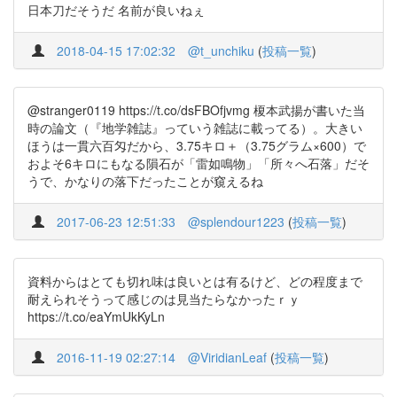
日本刀だそうだ 名前が良いねぇ
2018-04-15 17:02:32
@t_unchiku
(
投稿一覧
)
@stranger0119 https://t.co/dsFBOfjvmg 榎本武揚が書いた当
時の論文（『地学雑誌』っていう雑誌に載ってる）。大きい
ほうは一貫六百匁だから、3.75キロ＋（3.75グラム×600）で
およそ6キロにもなる隕石が「雷如鳴物」「所々へ石落」だそ
うで、かなりの落下だったことが窺えるね
2017-06-23 12:51:33
@splendour1223
(
投稿一覧
)
資料からはとても切れ味は良いとは有るけど、どの程度まで
耐えられそうって感じのは見当たらなかったｒｙ
https://t.co/eaYmUkKyLn
2016-11-19 02:27:14
@ViridianLeaf
(
投稿一覧
)