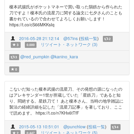
榎本武揚氏がポケットマネーで買い取った隕鉄から作られた
刀ですよ！榎本氏の流星刀に関する論文に七夕さんのことも
書かれているので合わせてよろしくお願いします！
https://t.co/cS66MKKsIq
2016-05-28 21:12:14
@57ins
(
投稿一覧
)
2
リツイート・ネットワーク (3)
3
0.000
@red_pumpkin
@kanino_kara
3
0
こないだ知った榎本武揚の流星刀、その発想の源になったの
はアレキサンダー1世が所蔵していた「星鉄刀」であると知
り、悶絶する。星鉄刀て！ あと榎本さん、当時の地学雑誌に
製法の経緯詳細を記した「流星刀記事」を著しており、ここ
で読めます。 https://t.co/n7KHx6tTfF
2015-05-13 10:51:01
@punchlow
(
投稿一覧
)
4
リツイート・ネットワーク (5)
2
0.447