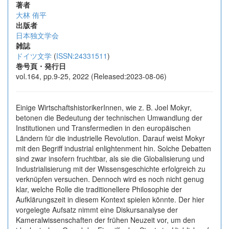
著者
大林 侑平
出版者
日本独文学会
雑誌
ドイツ文学
(
ISSN:24331511
)
巻号頁・発行日
vol.164, pp.9-25, 2022 (Released:2023-08-06)
Einige WirtschaftshistorikerInnen, wie z. B. Joel Mokyr,
betonen die Bedeutung der technischen Umwandlung der
Institutionen und Transfermedien in den europäischen
Ländern für die industrielle Revolution. Darauf weist Mokyr
mit den Begriff industrial enlightenment hin. Solche Debatten
sind zwar insofern fruchtbar, als sie die Globalisierung und
Industrialisierung mit der Wissensgeschichte erfolgreich zu
verknüpfen versuchen. Dennoch wird es noch nicht genug
klar, welche Rolle die traditionellere Philosophie der
Aufklärungszeit in diesem Kontext spielen könnte. Der hier
vorgelegte Aufsatz nimmt eine Diskursanalyse der
Kameralwissenschaften der frühen Neuzeit vor, um den