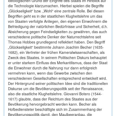
ideologischen Grund der Eingriffe des Staats im Hinblick auf
die Technologie klarzumachen. Hierbei spielen die Begriffe
„Glückseligkeit“ bzw. „Wohl“ eine zentrale Rolle. Bei diesen
Begriffen geht es in der staatlichen Klugheitslehre um das
von Staaten verfolgte Anliegen, den eigenen Einwohnern die
Befriedigung der natürlichen Bedürfnisse und Sicherheit, d.h.
Absicherung gegen Feindseligkeiten zu gewähren, das auch
verschiedene politische Denker der Naturrechtslehre seit
Thomas Hobbes grundlegend reflektiert haben. Den Begriff
„Glückseligkeit“ bestimmte Johann Joachim Becher (1635-
1682), ein Vertreter der frühen Kameralwissenschaften, als
Zweck des Staates. In seinem Politischen Diskurs behauptet
er unter starkem Einfluss des Merkantilismus, dass der Staat
die Einwohner durch die Nahrung nur dann erfolgreich
vermehren kann, wenn das Gewerbe zwischen den
verschiedenen Gesellschaften entsprechend entwickelt wird.
Der Hintergrund seiner politischen Idee sind die traditionellen
Diskurse um die Bevölkerungspolitik seit der Renaissance,
also die staatliche Klugheitslehre. Giovanni Botero (1544-
1617) glaubte, dass der Reichtum des Staates aus der
Bevölkerung hervorgebracht werden kann. Becher als
Hofbediensteter beschäftigte sich im Zusammenhang der
Bevölkerungspolitik damit, den Maulbeeranbau, die