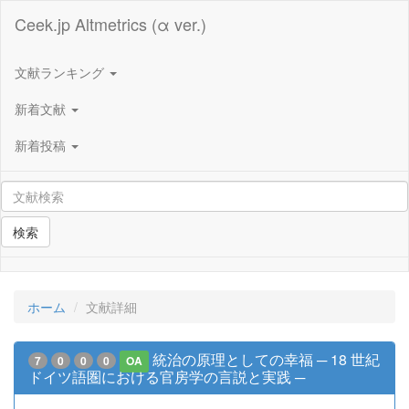
Ceek.jp Altmetrics (α ver.)
文献ランキング
新着文献
新着投稿
検索
ホーム
文献詳細
統治の原理としての幸福 ─ 18 世紀
7
0
0
0
OA
ドイツ語圏における官房学の言説と実践 ─