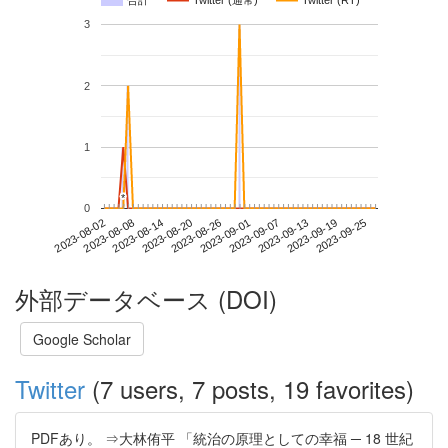
合計
Twitter (通常)
Twitter (RT)
3
2
1
*
*
0
2023-09-19
2023-08-02
2023-08-20
2023-09-07
2023-09-25
2023-08-08
2023-08-26
2023-09-13
2023-08-14
2023-09-01
外部データベース (DOI)
Google Scholar
Twitter
(7 users, 7 posts, 19 favorites)
PDFあり。 ⇒大林侑平 「統治の原理としての幸福 ─ 18 世紀