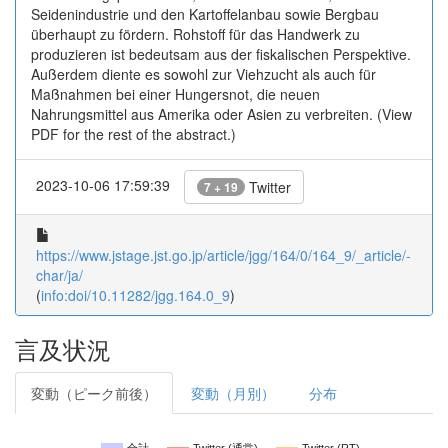
Seidenindustrie und den Kartoffelanbau sowie Bergbau
überhaupt zu fördern. Rohstoff für das Handwerk zu
produzieren ist bedeutsam aus der fiskalischen Perspektive.
Außerdem diente es sowohl zur Viehzucht als auch für
Maßnahmen bei einer Hungersnot, die neuen
Nahrungsmittel aus Amerika oder Asien zu verbreiten. (View
PDF for the rest of the abstract.)
2023-10-06 17:59:39
Twitter
7 + 19
https://www.jstage.jst.go.jp/article/jgg/164/0/164_9/_article/-
char/ja/
(
info:doi/10.11282/jgg.164.0_9
)
言及状況
変動（ピーク前後）
変動（月別）
分布