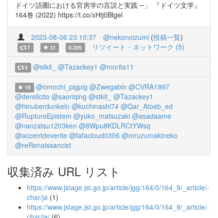
ドイツ語圏における官房学の言説と実践 ─」 『ドイツ文学』
164巻 (2022) https://t.co/xHtj0Blgel
2023-08-06 23:10:37
@nekonoizumi
(
投稿一覧
)
リツイート・ネットワーク (5)
7
31
0.205
@stkit_
@Tazackey1
@morita11
5
@omochi_pigpig
@Zwegabin
@CVRA1997
19
@derelictio
@saoriqing
@stkit_
@Tazackey1
@hinuberdunkeln
@kuchinashi74
@Qar_Atoeb_ed
@RuptureEpistem
@yuko_matsuzaki
@asadaame
@nanzatsu1203ken
@8Wpu8KDLRCtYWsq
@accentdeverite
@fafacloud0306
@mruzumakineko
@reRenaissancist
収集済み URL リスト
https://www.jstage.jst.go.jp/article/jgg/164/0/164_9/_article/-
char/ja
(1)
https://www.jstage.jst.go.jp/article/jgg/164/0/164_9/_article/-
char/ja/
(6)