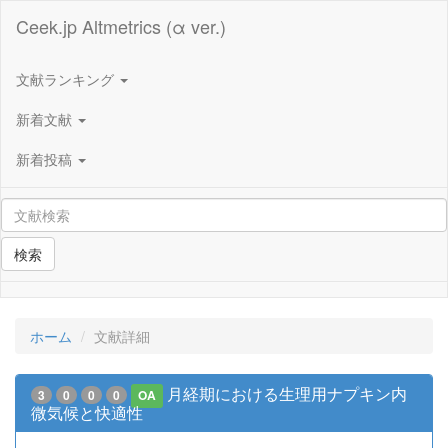
Ceek.jp Altmetrics (α ver.)
文献ランキング
新着文献
新着投稿
検索
ホーム
文献詳細
月経期における生理用ナプキン内
3
0
0
0
OA
微気候と快適性