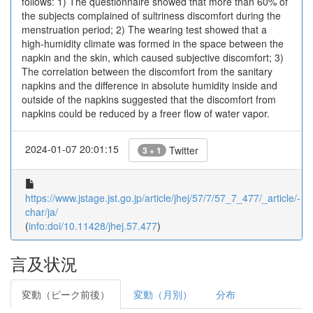
follows: 1) The questionnaire showed that more than 60% of
the subjects complained of sultriness discomfort during the
menstruation period; 2) The wearing test showed that a
high-humidity climate was formed in the space between the
napkin and the skin, which caused subjective discomfort; 3)
The correlation between the discomfort from the sanitary
napkins and the difference in absolute humidity inside and
outside of the napkins suggested that the discomfort from
napkins could be reduced by a freer flow of water vapor.
2024-01-07 20:01:15
Twitter
3 + 1
https://www.jstage.jst.go.jp/article/jhej/57/7/57_7_477/_article/-
char/ja/
(
info:doi/10.11428/jhej.57.477
)
言及状況
変動（ピーク前後）
変動（月別）
分布