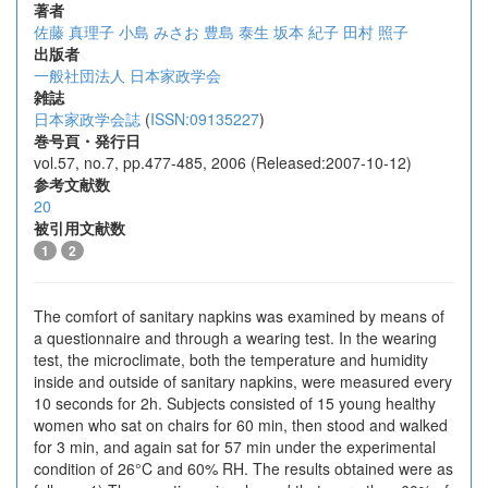
著者
佐藤 真理子
小島 みさお
豊島 泰生
坂本 紀子
田村 照子
出版者
一般社団法人 日本家政学会
雑誌
日本家政学会誌
(
ISSN:09135227
)
巻号頁・発行日
vol.57, no.7, pp.477-485, 2006 (Released:2007-10-12)
参考文献数
20
被引用文献数
1
2
The comfort of sanitary napkins was examined by means of
a questionnaire and through a wearing test. In the wearing
test, the microclimate, both the temperature and humidity
inside and outside of sanitary napkins, were measured every
10 seconds for 2h. Subjects consisted of 15 young healthy
women who sat on chairs for 60 min, then stood and walked
for 3 min, and again sat for 57 min under the experimental
condition of 26°C and 60% RH. The results obtained were as