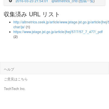
2016-03-23 21:54:01
@altmetrics_crtd
(
投稿一覧
)
収集済み URL リスト
http://altmetrics.ceek.jp/article/www.jstage.jst.go.jp/article/jhe
char/ja/
(1)
https://www.jstage.jst.go.jp/article/jhej/57/7/57_7_477/_pdf
(2)
ヘルプ
ご意見はこちら
TechTech Inc.