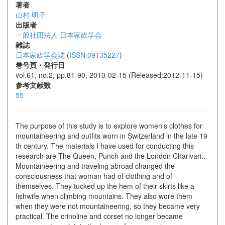
著者
山村 明子
出版者
一般社団法人 日本家政学会
雑誌
日本家政学会誌
(
ISSN:09135227
)
巻号頁・発行日
vol.61, no.2, pp.81-90, 2010-02-15 (Released:2012-11-15)
参考文献数
55
The purpose of this study is to explore women's clothes for
mountaineering and outfits worn in Switzerland in the late 19
th century. The materials I have used for conducting this
research are The Queen, Punch and the London Charivari..
Mountaineering and traveling abroad changed the
consciousness that woman had of clothing and of
themselves. They tucked up the hem of their skirts like a
fishwife when climbing mountains. They also wore them
when they were not mountaineering, so they became very
practical. The crinoline and corset no longer became