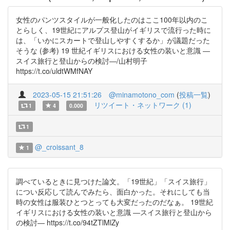
女性のパンツスタイルが一般化したのはここ100年以内のこ
とらしく、19世紀にアルプス登山がイギリスで流行った時に
は、「いかにスカートで登山しやすくするか」が議題だった
そうな (参考) 19 世紀イギリスにおける女性の装いと意識 ―
スイス旅行と登山からの検討―/山村明子
https://t.co/uldtWMfNAY
2023-05-15 21:51:26
@minamotono_com
(
投稿一覧
)
リツイート・ネットワーク (1)
1
4
0.000
1
@_croissant_8
1
調べているときに見つけた論文。「19世紀」「スイス旅行」
につい反応して読んでみたら、面白かった。それにしても当
時の女性は服装ひとつとっても大変だったのだなぁ。 19世紀
イギリスにおける女性の装いと意識 ―スイス旅行と登山から
の検討― https://t.co/94tZTlMlZy