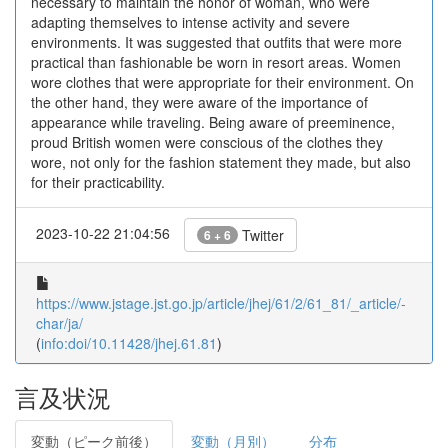
necessary to maintain the honor of woman, who were
adapting themselves to intense activity and severe
environments. It was suggested that outfits that were more
practical than fashionable be worn in resort areas. Women
wore clothes that were appropriate for their environment. On
the other hand, they were aware of the importance of
appearance while traveling. Being aware of preeminence,
proud British women were conscious of the clothes they
wore, not only for the fashion statement they made, but also
for their practicability.
2023-10-22 21:04:56
Twitter
6 + 6
https://www.jstage.jst.go.jp/article/jhej/61/2/61_81/_article/-
char/ja/
(
info:doi/10.11428/jhej.61.81
)
言及状況
変動（ピーク前後）
変動（月別）
分布