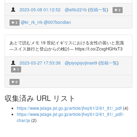
2023-05-08 01:12:52
@attic221b
(
投稿一覧
)
2
@kr_rk_rrk
@007bondian
2
あとで読むメモ 19 世紀イギリスにおける女性の装いと意識
―スイス旅行と登山からの検討― https://t.co/ZcxgHGHxT3
2023-03-27 17:53:38
@piyopiyojinsei9
(
投稿一覧
)
1
0
収集済み URL リスト
https://www.jstage.jst.go.jp/article/jhej/61/2/61_81/_pdf
(4)
https://www.jstage.jst.go.jp/article/jhej/61/2/61_81/_pdf/-
char/ja
(2)