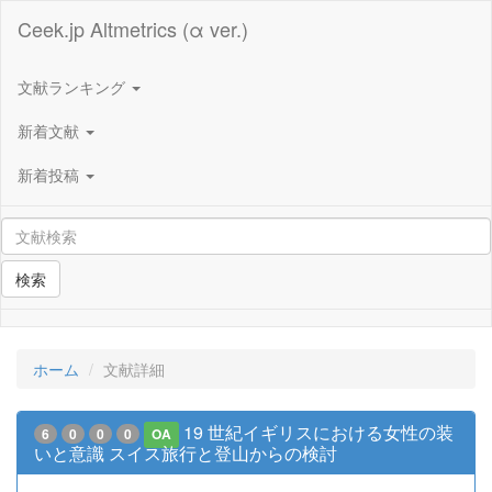
Ceek.jp Altmetrics (α ver.)
文献ランキング
新着文献
新着投稿
検索
ホーム
文献詳細
19 世紀イギリスにおける女性の装
6
0
0
0
OA
いと意識 スイス旅行と登山からの検討