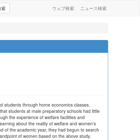
検索
ウェブ検索
ニュース検索
hool students through home economics classes.
at students at male preparatory schools had little
ough the experience of welfare facilities and
earning about the reality of welfare and women's
 end of the academic year, they had begun to search
e standpoint of women based on the above study.