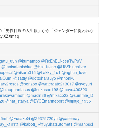
の「男性目線の人生観」から「ジェンダーに捉われな
lXZXm1q
gatu_03n
@kumampo
@RcEnELNceaTwPuV
q
@maisatanisblue
@Ha11sake
@USSbluesilver
pesci
@hikaru315
@Lakky_1o1
@nghch_love
iOumi
@sattiy
@dottoharauyo
@nnonk0
ary2roses
@ponzoo
@watergate213617
@syoyuri
@blauphantasus
@tsukasan198
@mayu400320
rakawamadhi
@macin36
@mixaco22
@summie_D
20
@nat_starya
@DYCEmarineport
@nijntje_1955
5mIi
@FusakoG
@29375720yh
@pasemay
ay_k1n1t1
@kaboti_
@fuyuhatsutomet1
@mahbscl