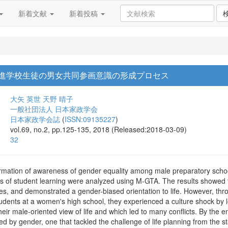
新着文献
新着投稿
進学校生徒の男女共同参画意識の形成プロセス
大矢 英世
天野 晴子
一般社団法人 日本家政学会
日本家政学会誌
(
ISSN:09135227
)
vol.69, no.2, pp.125-135, 2018 (Released:2018-03-09)
32
 formation of awareness of gender equality among male preparatory sc
s of student learning were analyzed using M-GTA. The results showed th
lives, and demonstrated a gender-biased orientation to life. However, thr
udents at a women's high school, they experienced a culture shock by l
eir male-oriented view of life and which led to many conflicts. By the
ined by gender, one that tackled the challenge of life planning from th