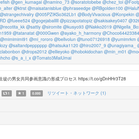
efish
@gen_kumagai
@namino_73
@soratotobebe
@chez_toi
@Footp
_alter
@ktrst
@maisatanisblue
@phraseedge
@RBgolden100
@HaluN
@strangechivalry
@005PZIKSo362Lb1
@BodyVivacious
@Konpekin
@
WRD
@fueee524
@gogejaballlll
@pizzapotatopiz
@sakisakey0407
@326
@recotita_kk
@sattiy
@siromite
@kusyo93
@Nakko2019
@Nigella_Bo
n1959
@tatanatat
@000Gwen
@ayako_h_harmony
@Choco6442338
@mimimimi91
@mi_rororo
@bellvolun
@tuno07126918
@yumimrkm
ozy
@saltandpepppppp
@hatsuka1120
@hiro2007_9
@unagiyama_
clabonbon
@drops2012
@ellieyoko
@hobokidochan
@min_m01
@moe
hcho
@s_a_i_x
@Tomato3MaiUmai
共同参画意識の形成プロセス https://t.co/gDnHHr3T28
リツイート・ネットワーク (1)
1
1
0.000