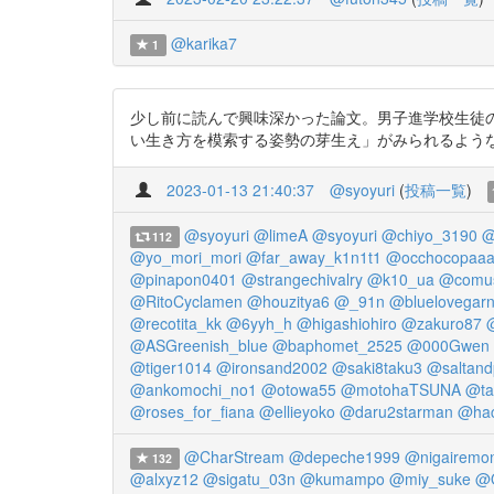
@karika7
1
少し前に読んで興味深かった論文。男子進学校生徒
い生き方を模索する姿勢の芽生え」がみられるような学ぶ機会があって良
2023-01-13 21:40:37
@syoyuri
(
投稿一覧
)
@syoyuri
@limeA
@syoyuri
@chiyo_3190
@
112
@yo_mori_mori
@far_away_k1n1t1
@occhocopaa
@pinapon0401
@strangechivalry
@k10_ua
@comu
@RitoCyclamen
@houzitya6
@_91n
@bluelovegarn
@recotita_kk
@6yyh_h
@higashiohiro
@zakuro87
@
@ASGreenish_blue
@baphomet_2525
@000Gwen
@tiger1014
@ironsand2002
@saki8taku3
@saltan
@ankomochi_no1
@otowa55
@motohaTSUNA
@ta
@roses_for_fiana
@ellieyoko
@daru2starman
@hac
@CharStream
@depeche1999
@nigairemo
132
@alxyz12
@sigatu_03n
@kumampo
@miy_suke
@Q