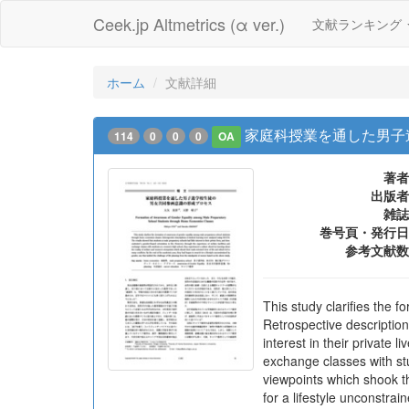
Ceek.jp Altmetrics (α ver.)
文献ランキング
ホーム
文献詳細
家庭科授業を通した男子
114
0
0
0
OA
著者
出版者
雑誌
巻号頁・発行日
参考文献数
This study clarifies the
Retrospective description
interest in their private 
exchange classes with st
viewpoints which shook th
for a lifestyle unconstra