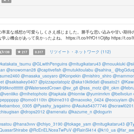
の率直な感想が可愛らしくさえ感じました。勝手な思い込みや甘い期待
かったよね。 https://t.co/HYO11Ctj8p https://t.co/Ity
リツイート・ネットワーク (112)
139
217
0.317
katakata_tsumu
@GLwithPenguins
@mitugikataru43
@mouukiuki
@si
aan
@snowoman28
@captivefish
@mutukitoulabu
@sahina_
@bgGdu
sume2460
@masaka_usoyaro
@Konpekin
@mishiro_shiro
@mammone
et
@sakisakey0407
@pizzapotatopiz
@aka10ki9dati
@asato21
@Kawa
98knotttttttt
@WaterseedCrown
@sv_g8
@sss_motz
@it_okm
@febru
@veniiiko
@mihetophoto
@tapkala
@hiomiw
@yumimrkm
@bellvolun
dpepppppp
@tomo0110tn
@birne310
@maoxoko_0424
@eocuyiam
@a
kebamboo_0305
@Pyashy_jyagaimo
@Asuka54377746
@scrawl0201
hisugisan
@drops2012
@amenatu
@kazume_n
@dogurin
nsatou
@hana3vvv
@chiyo_3190
@tokage_yam
@mitugikataru43
@Ty
uasarShirabe
@RcEnELNceaTwPuV
@RainSl414
@k10_ua
@far_aw