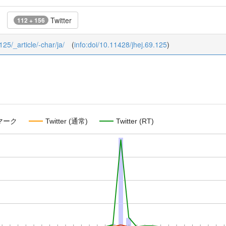
Twitter
112 + 156
125/_article/-char/ja/
(
info:doi/10.11428/jhej.69.125
)
マーク
Twitter (通常)
Twitter (RT)