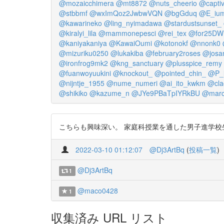
@mozaicchimera
@mt8872
@nuts_cheerio
@captiv
@stbbmf
@wxImQoz2JwbwVQN
@bgGduq
@E_ium
@kawarineko
@ling_nyimadawa
@stardustsunset_
@kiralyi_lila
@mammonepesci
@rei_tex
@for25D
@kaniyakaniya
@KawaiOumi
@kotonokf
@nnonk0
@mizuriku0250
@lukakiba
@february2roses
@josa
@ironfrog9mk2
@kng_sanctuary
@plusspice_remy
@fuanwoyuukini
@knockout_
@pointed_chin_
@P_l
@nijntje_1955
@nume_numeri
@ai_ito_kwkm
@cla
@shikiko
@kazume_n
@JYe9PBaTpIYRkBU
@marc
こちらも興味深い。 家庭科授業を通した男子進学校生徒の男女
2022-03-10 01:12:07
@Dj3ArtBq
(
投稿一覧
)
@Dj3ArtBq
1
@maco0428
1
収集済み URL リスト