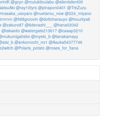
rintK
@gcyn
@mutukitoulabu
@silentsilent00
atsuAki
@ray10tyrs
@pinapon0401
@TrbZuzu
masaka_usoyaro
@nuetarou_now
@224_miyano
rnrnrn
@568groovin
@dottoharauyo
@houzitya6
x
@zakuro87
@6denashi___
@hana02042
4
@takaeito
@watergate213617
@caaap3210
@mukumigahidoi
@myelo_b
@tanakamayy
@aiai_b
@ankomochi_no1
@Asuka54377746
2witch
@Polaris_potato
@roses_for_fiana