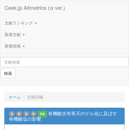
Ceek.jp Altmetrics (α ver.)
文献ランキング
新着文献
新着投稿
検索
ホーム
文献詳細
有機酸含有寒天のゲル化に及ぼす
3
0
0
0
OA
有機酸塩の影響