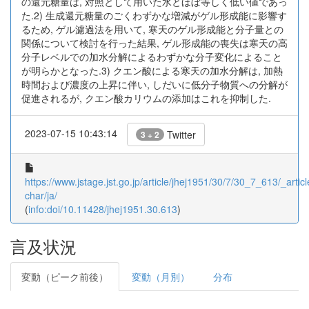
の還元糖量は, 対照として用いた水とほぼ等しく低い値であっ
た.2) 生成還元糖量のごくわずかな増減がゲル形成能に影響す
るため, ゲル濾過法を用いて, 寒天のゲル形成能と分子量との
関係について検討を行った結果, ゲル形成能の喪失は寒天の高
分子レベルでの加水分解によるわずかな分子変化によること
が明らかとなった.3) クエン酸による寒天の加水分解は, 加熱
時間および濃度の上昇に伴い, しだいに低分子物質への分解が
促進されるが, クエン酸カリウムの添加はこれを抑制した.
2023-07-15 10:43:14
Twitter
3 + 2
https://www.jstage.jst.go.jp/article/jhej1951/30/7/30_7_613/_articl
char/ja/
(
info:doi/10.11428/jhej1951.30.613
)
言及状況
変動（ピーク前後）
変動（月別）
分布