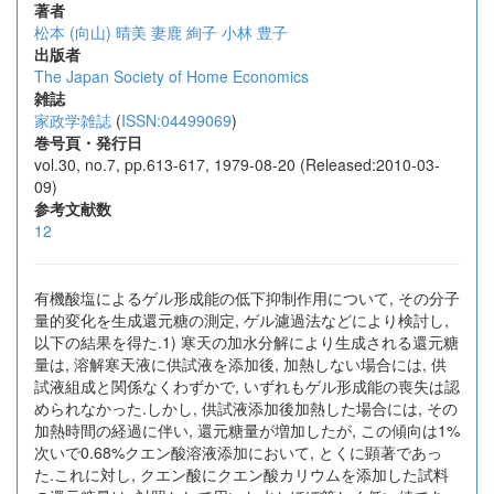
著者
松本 (向山) 晴美
妻鹿 絢子
小林 豊子
出版者
The Japan Society of Home Economics
雑誌
家政学雑誌
(
ISSN:04499069
)
巻号頁・発行日
vol.30, no.7, pp.613-617, 1979-08-20 (Released:2010-03-
09)
参考文献数
12
有機酸塩によるゲル形成能の低下抑制作用について, その分子
量的変化を生成還元糖の測定, ゲル濾過法などにより検討し,
以下の結果を得た.1) 寒天の加水分解により生成される還元糖
量は, 溶解寒天液に供試液を添加後, 加熱しない場合には, 供
試液組成と関係なくわずかで, いずれもゲル形成能の喪失は認
められなかった.しかし, 供試液添加後加熱した場合には, その
加熱時間の経過に伴い, 還元糖量が増加したが, この傾向は1%
次いで0.68%クエン酸溶液添加において, とくに顕著であっ
た.これに対し, クエン酸にクエン酸カリウムを添加した試料