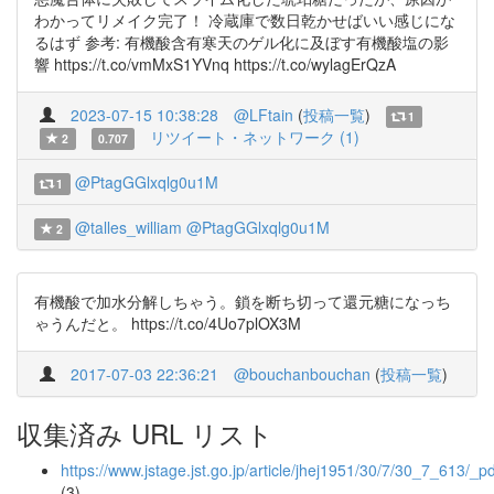
わかってリメイク完了！ 冷蔵庫で数日乾かせばいい感じにな
るはず 参考: 有機酸含有寒天のゲル化に及ぼす有機酸塩の影
響 https://t.co/vmMxS1YVnq https://t.co/wylagErQzA
2023-07-15 10:38:28
@LFtain
(
投稿一覧
)
1
リツイート・ネットワーク (1)
2
0.707
@PtagGGlxqlg0u1M
1
@talles_william
@PtagGGlxqlg0u1M
2
有機酸で加水分解しちゃう。鎖を断ち切って還元糖になっち
ゃうんだと。 https://t.co/4Uo7plOX3M
2017-07-03 22:36:21
@bouchanbouchan
(
投稿一覧
)
収集済み URL リスト
https://www.jstage.jst.go.jp/article/jhej1951/30/7/30_7_613/_pd
(3)