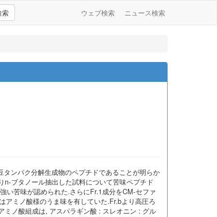
検索
ウェブ検索
ニュース検索
 大豆タンパク分解生成物のペプチドであることが明らか
りn-ブタノール抽出した試料について苦味ペプチド
に強い苦味が認められた.さらにFr.1成分をCM-セファ
Fr.cはアミノ酸様のうま味を有していた.Fr.bより高圧ろ
酸組成は, アスパラギン酸 : スレオニン : グル