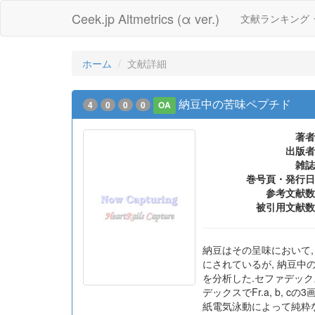
Ceek.jp Altmetrics (α ver.)
文献ランキング
ホーム
文献詳細
納豆中の苦味ペプチド
4
0
0
0
OA
著者
出版者
雑誌
巻号頁・発行日
参考文献数
被引用文献数
納豆はその呈味において,
にされているが, 納豆中
を分析した.セファデックス
デックスでFr.a, b, 
紙電気泳動によって純粋な