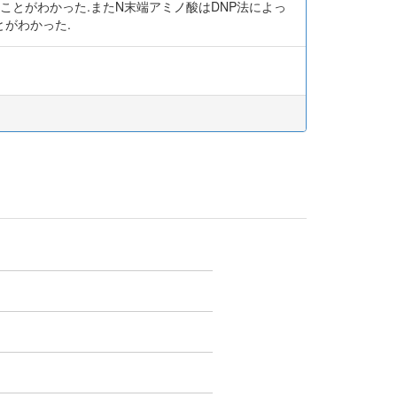
: 3 : 5であることがわかった.またN末端アミノ酸はDNP法によっ
ことがわかった.