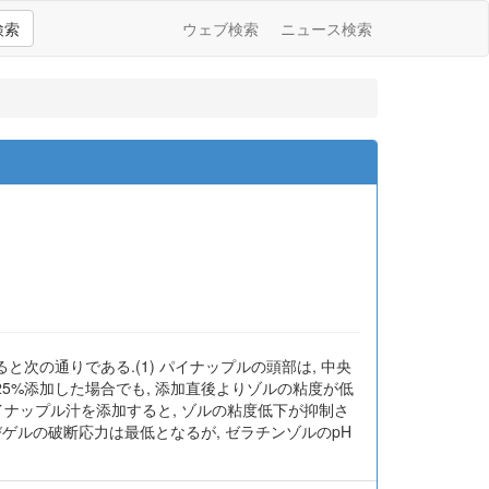
検索
ウェブ検索
ニュース検索
の通りである.(1) パイナップルの頭部は, 中央
の25%添加した場合でも, 添加直後よりゾルの粘度が低
パイナップル汁を添加すると, ゾルの粘度低下が抑制さ
よびゲルの破断応力は最低となるが, ゼラチンゾルのpH