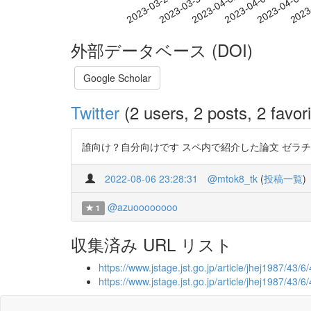
2023-04-02
2023-04-05
2023-04-08
2023
2023-03-27
2023-03-30
外部データベース (DOI)
Google Scholar
Twitter
(2 users, 2 posts, 2 favori
誰向け？自分向けです スペ内で紹介した論文 ゼラチン×パイナップル htt
2022-08-06 23:28:31
@mtok8_tk
(
投稿一覧
)
@azuoooooooo
1
収集済み URL リスト
https://www.jstage.jst.go.jp/article/jhej1987/43/
https://www.jstage.jst.go.jp/article/jhej1987/43/