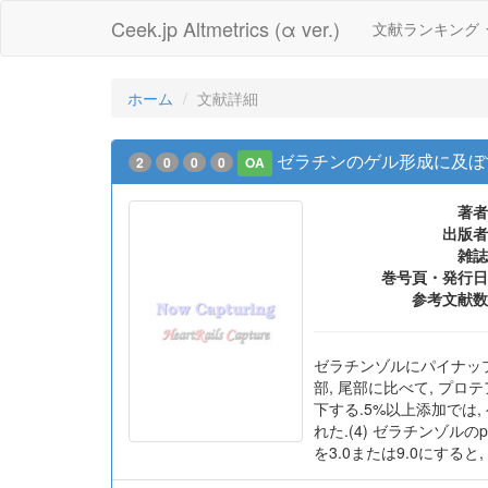
Ceek.jp Altmetrics (α ver.)
文献ランキング
ホーム
文献詳細
ゼラチンのゲル形成に及ぼ
2
0
0
0
OA
著者
出版者
雑誌
巻号頁・発行日
参考文献数
ゼラチンゾルにパイナップ
部, 尾部に比べて, プロ
下する.5%以上添加では
れた.(4) ゼラチンゾル
を3.0または9.0にする