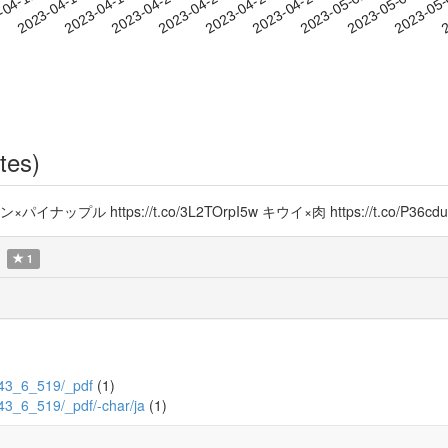
2023-05-02
2023-05-05
2023-05
-04-11
2
2023-04-14
2023-04-17
2023-04-20
2023-04-23
2023-04-26
2023-04-29
tes)
ps://t.co/3L2TOrpI5w キウイ×肉 https://t.co/P36cduq8lo 
1
6/43_6_519/_pdf
(1)
6/43_6_519/_pdf/-char/ja
(1)