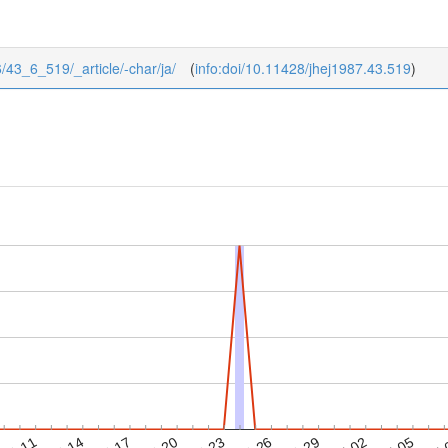
/6/43_6_519/_article/-char/ja/
(
info:doi/10.11428/jhej1987.43.519
)