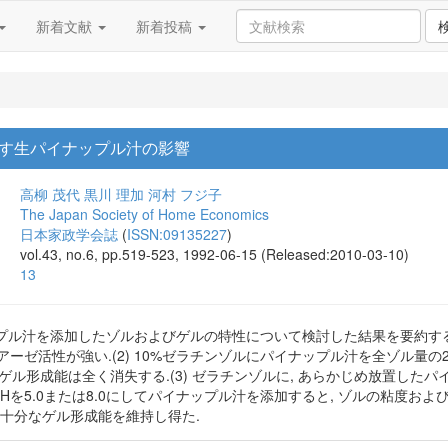
新着文献
新着投稿
す生パイナップル汁の影響
高柳 茂代
黒川 理加
河村 フジ子
The Japan Society of Home Economics
日本家政学会誌
(
ISSN:09135227
)
vol.43, no.6, pp.519-523, 1992-06-15 (Released:2010-03-10)
13
ル汁を添加したゾルおよびゲルの特性について検討した結果を要約すると次
テアーゼ活性が強い.(2) 10%ゼラチンゾルにパイナップル汁を全ゾル量
, ゲル形成能は全く消失する.(3) ゼラチンゾルに, あらかじめ放置した
のpHを5.0または8.0にしてパイナップル汁を添加すると, ゾルの粘度お
と, 十分なゲル形成能を維持し得た.