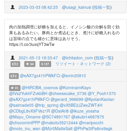
2023-03-03 08:42:25
@usagi_kainusi
(
投稿一覧
)
肉の加熱調理に砂糖を加えると、イノシン酸の分解を防ぐ効
果もあるみたい。豚肉とか煮込むとき、煮汁に砂糖入れるの
は旨味の点でも確かに意味はありそう。
https://t.co/3uxqYT3wTw
2021-05-13 18:33:47
@ichitadon_com
(
投稿一覧
)
リツイート・ネットワーク (2)
2
34
0.127
@eAX7gz41hPWkFCi
@smin20810
2
@HIROBA_cosmos
@KominamiKayo
31
@lVs2YukhFZvkbBH
@cheesecake_0736
@Y_Pooh1370
@eAX7gz41hPWkFCi
@gerard_996699
@KyotanKaotan
@saimade05
@trip_spring
@xX5BE2JZwxZWT4H
@CDbgL8vX9FVez1R
@DaiAri8
@ikuze_yossha
@Mayu_Omame
@SC74891767
@akubi14687875
@chocomintPPP
@makoto35212444
@maripocchi
@moto_inu_wan
@Mzr0MatteSalt
@PhPw3tPa8nx9sgk