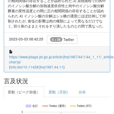
の相関関係の存在することが認められた.3) 加熱過程での肉中
のイノシン酸分解の加熱速度依存性と肉中のイノシン酸分解
酵素の変性温度との間に正の相関関係の存在することが認め
られた.4) イノシン酸の分解はショ糖の濃度にほぼ比例して抑
制されたが, 食塩の影響は肉の種類によって異なるだけでな
く, 切り身のままとそれをすり潰したものとの間で異なった.
2023-03-03 08:42:25
Twitter
5 + 38
https://www.jstage.jst.go.jp/article/jhej1987/44/1/44_1_11/_article/
char/ja/
(
info:doi/10.11428/jhej1987.44.11
)
言及状況
変動（ピーク前後）
変動（月別）
分布
合計
Twitter (通常)
Twitter (RT)
3