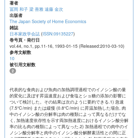
著者
冨岡 和子
梁 善雅
遠藤 金次
出版者
The Japan Society of Home Economics
雑誌
日本家政学会誌
(
ISSN:09135227
)
巻号頁・発行日
vol.44, no.1, pp.11-16, 1993-01-15 (Released:2010-03-10)
参考文献数
10
被引用文献数
2
代表的な食肉および魚肉の加熱調理過程でのイノシン酸の量
的変化に及ぼす昇温速度および食塩とショ糖の添加の影響に
ついて検討した。その結果は次のように要約できる.1) 急速
(7.5℃/min) または緩慢 (0.8℃/min) に昇温加熱した場合, 肉
中のイノシン酸の分解率は肉の種類によって異なるだけでな
く, 加熱速度依存性を示す両加熱速度におけるイノシン酸分解
率の比も肉の種類によって異なった.2) 加熱過程での肉中のイ
ノシン酸分解率と肉中のイノシン酸分解酵素活性との間に正