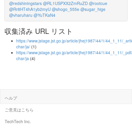
@redshiningstars
@RL1USPXX2ZmRuZD
@rootcue
@Rr8HT4hA1yb2myU
@shogo_555e
@sugar_hige
@vharuharu
@YuTKaN4
収集済み URL リスト
https://www.jstage.jst.go.jp/article/jhej1987/44/1/44_1_11/_arti
char/ja/
(1)
https://www.jstage.jst.go.jp/article/jhej1987/44/1/44_1_11/_pdf
char/ja
(4)
ヘルプ
ご意見はこちら
TechTech Inc.