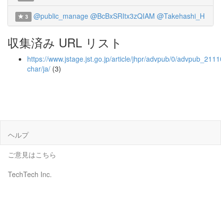
@public_manage
@BcBxSRItx3zQIAM
@Takehashi_H
3
収集済み URL リスト
https://www.jstage.jst.go.jp/article/jhpr/advpub/0/advpub_2111
char/ja/
(3)
ヘルプ
ご意見はこちら
TechTech Inc.