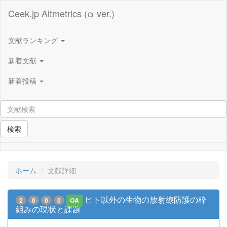
Ceek.jp Altmetrics (α ver.)
文献ランキング
新着文献
新着投稿
検索
ホーム
文献詳細
ヒト以外の生物の放射線防護の枠
2
0
0
0
OA
組みの現状と課題