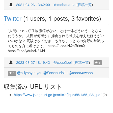
2021-04-26 13:42:00
id:mobanama
(
投稿一覧
)
Twitter
(1 users, 1 posts, 3 favorites)
"人間について"生物濃縮がない、とは一体どういうことなん
だろうか。 人間が何者かに捕食される状況を考えたほうがい
いのかな？ 冗談はさておき、もうちょっとその分野の常識っ
てものを身に着けよう。 https://t.co/9NQbRrksQk
https://t.co/yduhcNfUJd
2023-03-27 18:19:43
@coup2oeil
(
投稿一覧
)
3
@billyboy69you
@Seisenudoku
@teeea4twooo
3
収集済み URL リスト
https://www.jstage.jst.go.jp/article/jhps/55/1/55_23/_pdf
(2)