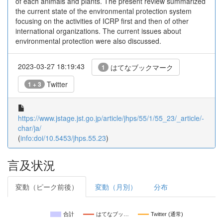
of each animals and plants. The present review summarized
the current state of the environmental protection system
focusing on the activities of ICRP first and then of other
international organizations. The current issues about
environmental protection were also discussed.
2023-03-27 18:19:43
はてなブックマーク
1
Twitter
1 + 3
https://www.jstage.jst.go.jp/article/jhps/55/1/55_23/_article/-
char/ja/
(
info:doi/10.5453/jhps.55.23
)
言及状況
変動（ピーク前後）
変動（月別）
分布
合計
はてなブッ…
Twitter (通常)